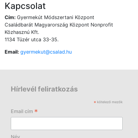
Kapcsolat
Cím:
Gyermekút Módszertani Központ
Családbarát Magyarország Központ Nonprofit
Közhasznú Kft.
1134 Tüzér utca 33-35.
Email:
gyermekut@csalad.hu
Hírlevél feliratkozás
*
kötelező mezők
*
Email cím
Név