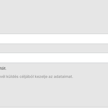
tót
.
él küldés céljából kezelje az adataimat.