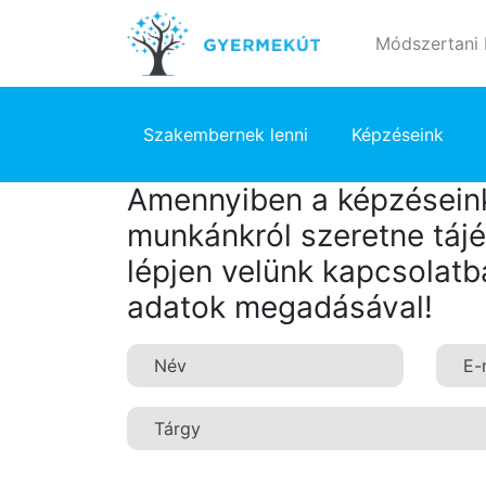
Módszertani
Szakembernek lenni
Képzéseink
Amennyiben a képzéseink
munkánkról szeretne tájé
lépjen velünk kapcsolatb
adatok megadásával!