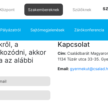
 Központ
Szakembereknek
Szülőknek
Pályázatról
Sajtómegjelenések
Zárókonferencia
ről, a
Kapcsolat
kozódni, akkor
Cím:
Családbarát Magyaror
a az alábbi
1134 Tüzér utca 33-35. Gy
Email:
gyermekut@csalad.