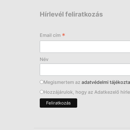
Hírlevél feliratkozás
*
Email cím
Név
Megismertem az
adatvédelmi tájékozta
Hozzájárulok, hogy az Adatkezelő hírlev