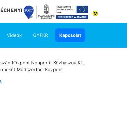
Videók
GYFKR
Kapcsolat
szág Központ Nonprofit Közhasznú Kft.
ermekút Módszertani Központ
hu