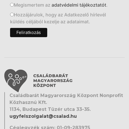
Megismertem az
adatvédelmi tájékoztatót
.
Hozzájárulok, hogy az Adatkezelő hírlevél
küldés céljából kezelje az adataimat.
Családbarát Magyarország Központ Nonprofit
Közhasznú Kft.
1134, Budapest Tüzér utca 33-35.
ugyfelszolgalat@csalad.hu
Cégjegyzék szám: 01-09-283975