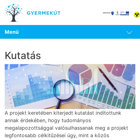
Menü
Kutatás
A projekt keretében kiterjedt kutatást indítottunk
annak érdekében, hogy tudományos
megalapozottsággal valósulhassanak meg a projekt
legfontosabb célkitűzései úgy, mint a közös