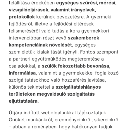
felállítása érdekében
egységes szűrési, mérési,
vizsgálóeljárások, valamint irányelvek,
protokollok
kerülnek bevezetésre. A gyermeki
fejlődésről, illetve a fejlődési eltérések
felismeréséről való tudás a kora gyermekkori
intervencióban részt vevő
szakemberek
kompetenciáinak növelését
, egységes
szemléletük kialakítását igényli. Fontos szempont
a partneri együttműködés megteremtése a
családokkal, a
szülők fokozottabb bevonása,
informálása
, valamint a gyermekekkel foglalkozó
szolgáltatásokhoz való hozzáférés javítása,
különös tekintettel a
szolgáltatáshiányos
területeken megvalósuló szolgáltatás
eljuttatására.
Útjára indított weboldalunkkal tájékoztatjuk
Önöket munkánkról, eredményeinkről, sikereinkről
– abban a reményben, hogy hatékonyan tudjuk