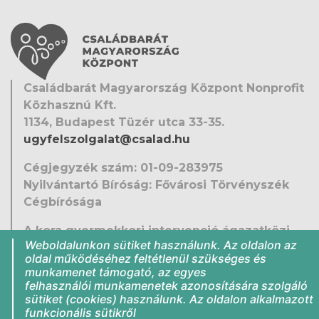
Családbarát Magyarország Központ Nonprofit
Közhasznú Kft.
1134, Budapest Tüzér utca 33-35.
ugyfelszolgalat@csalad.hu
Cégjegyzék szám: 01-09-283975
Nyilvántartó Bíróság: Fővárosi Törvényszék
Cégbírósága
A kora gyermekkori intervenció ágazatközi
Weboldalunkon sütiket használunk. Az oldalon az
fejlesztése
oldal működéséhez feltétlenül szükséges és
EFOP-1.9.5-VEKOP-16-2016-00001
munkamenet támogató, az egyes
Közérdekű adatok
felhasználói munkamenetek azonosítására szolgáló
sütiket (cookies) használunk. Az oldalon alkalmazott
Jogi nyilatkozat
funkcionális sütikről