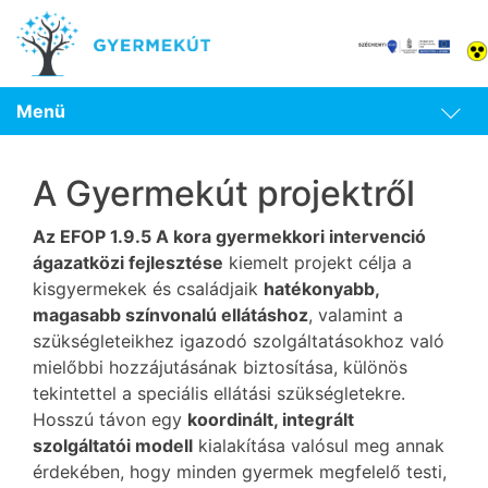
Menü
A Gyermekút projektről
Az EFOP 1.9.5 A kora gyermekkori intervenció
ágazatközi fejlesztése
kiemelt projekt célja a
kisgyermekek és családjaik
hatékonyabb,
magasabb színvonalú ellátáshoz
, valamint a
szükségleteikhez igazodó szolgáltatásokhoz való
mielőbbi hozzájutásának biztosítása, különös
tekintettel a speciális ellátási szükségletekre.
Hosszú távon egy
koordinált, integrált
szolgáltatói modell
kialakítása valósul meg annak
érdekében, hogy minden gyermek megfelelő testi,