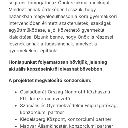
segíteni, támogatni az Önök szakmai munkáját.
Mindezt annak érdekében tesszük, hogy
hazánkban megvalósulhasson a kora gyermekkori
intervencióban érintett szakterületek, szakágak
együttműködése, a jól követhető gyermekút
kialakítása. Bízunk benne, hogy Önök is részesei
lesznek annak a tudásláncnak, amelyet a
gyermekekért építünk!
Honlapunkat folyamatosan bővítjük, jelenleg
aktuális képzéseinkről olvashat bővebben.
A projektet megvalósító konzorcium:
Családbarát Ország Nonprofit Közhasznú
Kft., konzorciumvezető
Szociális és Gyermekvédelmi Főigazgatóság,
konzorciumi partner
Klebelsberg Központ, konzorciumi partner
Magyar Államkincstár, konzorciumi partner