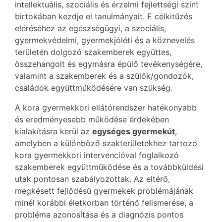
intellektuális, szociális és érzelmi fejlettségi szint
birtokában kezdje el tanulmányait. E célkitűzés
eléréséhez az egészségügyi, a szociális,
gyermekvédelmi, gyermekjóléti és a köznevelés
területén dolgozó szakemberek együttes,
összehangolt és egymásra épülő tevékenységére,
valamint a szakemberek és a szülők/gondozók,
családok együttműködésére van szükség.
A kora gyermekkori ellátórendszer hatékonyabb
és eredményesebb működése érdekében
kialakításra kerül az
egységes gyermekút
,
amelyben a különböző szakterületekhez tartozó
kora gyermekkori intervencióval foglalkozó
szakemberek együttműködése és a továbbküldési
utak pontosan szabályozottak. Az eltérő,
megkésett fejlődésű gyermekek problémájának
minél korábbi életkorban történő felismerése, a
probléma azonosítása és a diagnózis pontos