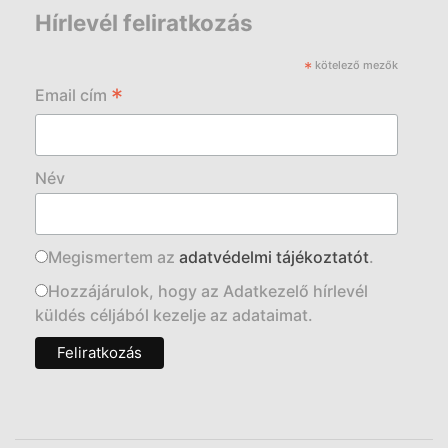
Hírlevél feliratkozás
*
kötelező mezők
*
Email cím
Név
Megismertem az
adatvédelmi tájékoztatót
.
Hozzájárulok, hogy az Adatkezelő hírlevél
küldés céljából kezelje az adataimat.