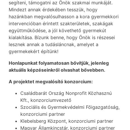
segíteni, támogatni az Önök szakmai munkáját.
Mindezt annak érdekében tesszük, hogy
hazánkban megvalósulhasson a kora gyermekkori
intervencióban érintett szakterületek, szakágak
együttműködése, a jól követhető gyermekút
kialakítása. Bízunk benne, hogy Önök is részesei
lesznek annak a tudásláncnak, amelyet a
gyermekekért építünk!
Honlapunkat folyamatosan bővítjük, jelenleg
aktuális képzéseinkről olvashat bővebben.
A projektet megvalósító konzorcium:
Családbarát Ország Nonprofit Közhasznú
Kft., konzorciumvezető
Szociális és Gyermekvédelmi Főigazgatóság,
konzorciumi partner
Klebelsberg Központ, konzorciumi partner
Magyar Államkincstár, konzorciumi partner