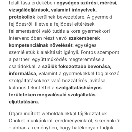
felállítása érdekében
egységes szűrési, mérési,
vizsgálóeljárások, valamint irányelvek,
protokollok
kerülnek bevezetésre. A gyermeki
fejlődésről, illetve a fejlődési eltérések
felismeréséről való tudás a kora gyermekkori
intervencióban részt vevő
szakemberek
kompetenciáinak növelését
, egységes
szemléletük kialakítását igényli. Fontos szempont
a partneri együttműködés megteremtése a
családokkal, a
szülők fokozottabb bevonása,
informálása
, valamint a gyermekekkel foglalkozó
szolgáltatásokhoz való hozzáférés javítása,
különös tekintettel a
szolgáltatáshiányos
területeken megvalósuló szolgáltatás
eljuttatására.
Útjára indított weboldalunkkal tájékoztatjuk
Önöket munkánkról, eredményeinkről, sikereinkről
– abban a reményben, hogy hatékonyan tudjuk