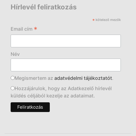
Hírlevél feliratkozás
*
kötelező mezők
*
Email cím
Név
Megismertem az
adatvédelmi tájékoztatót
.
Hozzájárulok, hogy az Adatkezelő hírlevél
küldés céljából kezelje az adataimat.