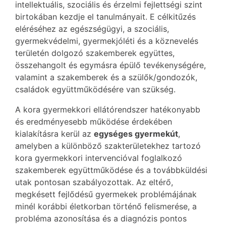
intellektuális, szociális és érzelmi fejlettségi szint
birtokában kezdje el tanulmányait. E célkitűzés
eléréséhez az egészségügyi, a szociális,
gyermekvédelmi, gyermekjóléti és a köznevelés
területén dolgozó szakemberek együttes,
összehangolt és egymásra épülő tevékenységére,
valamint a szakemberek és a szülők/gondozók,
családok együttműködésére van szükség.
A kora gyermekkori ellátórendszer hatékonyabb
és eredményesebb működése érdekében
kialakításra kerül az
egységes gyermekút
,
amelyben a különböző szakterületekhez tartozó
kora gyermekkori intervencióval foglalkozó
szakemberek együttműködése és a továbbküldési
utak pontosan szabályozottak. Az eltérő,
megkésett fejlődésű gyermekek problémájának
minél korábbi életkorban történő felismerése, a
probléma azonosítása és a diagnózis pontos