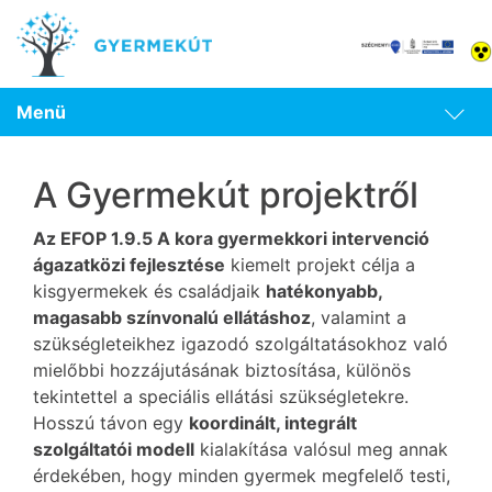
Menü
A Gyermekút projektről
Az EFOP 1.9.5 A kora gyermekkori intervenció
ágazatközi fejlesztése
kiemelt projekt célja a
kisgyermekek és családjaik
hatékonyabb,
magasabb színvonalú ellátáshoz
, valamint a
szükségleteikhez igazodó szolgáltatásokhoz való
mielőbbi hozzájutásának biztosítása, különös
tekintettel a speciális ellátási szükségletekre.
Hosszú távon egy
koordinált, integrált
szolgáltatói modell
kialakítása valósul meg annak
érdekében, hogy minden gyermek megfelelő testi,