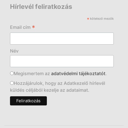
Hírlevél feliratkozás
*
kötelező mezők
*
Email cím
Név
Megismertem az
adatvédelmi tájékoztatót
.
Hozzájárulok, hogy az Adatkezelő hírlevél
küldés céljából kezelje az adataimat.