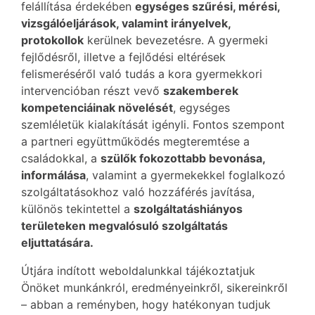
felállítása érdekében
egységes szűrési, mérési,
vizsgálóeljárások, valamint irányelvek,
protokollok
kerülnek bevezetésre. A gyermeki
fejlődésről, illetve a fejlődési eltérések
felismeréséről való tudás a kora gyermekkori
intervencióban részt vevő
szakemberek
kompetenciáinak növelését
, egységes
szemléletük kialakítását igényli. Fontos szempont
a partneri együttműködés megteremtése a
családokkal, a
szülők fokozottabb bevonása,
informálása
, valamint a gyermekekkel foglalkozó
szolgáltatásokhoz való hozzáférés javítása,
különös tekintettel a
szolgáltatáshiányos
területeken megvalósuló szolgáltatás
eljuttatására.
Útjára indított weboldalunkkal tájékoztatjuk
Önöket munkánkról, eredményeinkről, sikereinkről
– abban a reményben, hogy hatékonyan tudjuk