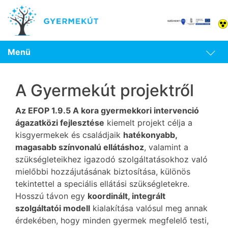
Menü
A Gyermekút projektről
Az EFOP 1.9.5 A kora gyermekkori intervenció
ágazatközi fejlesztése
kiemelt projekt célja a
kisgyermekek és családjaik
hatékonyabb,
magasabb színvonalú ellátáshoz
, valamint a
szükségleteikhez igazodó szolgáltatásokhoz való
mielőbbi hozzájutásának biztosítása, különös
tekintettel a speciális ellátási szükségletekre.
Hosszú távon egy
koordinált, integrált
szolgáltatói modell
kialakítása valósul meg annak
érdekében, hogy minden gyermek megfelelő testi,