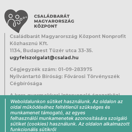
Családbarát Magyarország Központ Nonprofit
Közhasznú Kft.
1134, Budapest Tüzér utca 33-35.
ugyfelszolgalat@csalad.hu
Cégjegyzék szám: 01-09-283975
Nyilvántartó Bíróság: Fővárosi Törvényszék
Cégbírósága
A kora gyermekkori intervenció ágazatközi
Weboldalunkon sütiket használunk. Az oldalon az
fejlesztése
oldal működéséhez feltétlenül szükséges és
EFOP-1.9.5-VEKOP-16-2016-00001
munkamenet támogató, az egyes
Közérdekű adatok
felhasználói munkamenetek azonosítására szolgáló
sütiket (cookies) használunk. Az oldalon alkalmazott
Jogi nyilatkozat
funkcionális sütikről