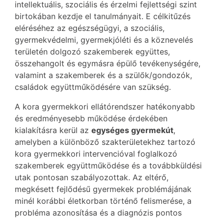
intellektuális, szociális és érzelmi fejlettségi szint
birtokában kezdje el tanulmányait. E célkitűzés
eléréséhez az egészségügyi, a szociális,
gyermekvédelmi, gyermekjóléti és a köznevelés
területén dolgozó szakemberek együttes,
összehangolt és egymásra épülő tevékenységére,
valamint a szakemberek és a szülők/gondozók,
családok együttműködésére van szükség.
A kora gyermekkori ellátórendszer hatékonyabb
és eredményesebb működése érdekében
kialakításra kerül az
egységes gyermekút
,
amelyben a különböző szakterületekhez tartozó
kora gyermekkori intervencióval foglalkozó
szakemberek együttműködése és a továbbküldési
utak pontosan szabályozottak. Az eltérő,
megkésett fejlődésű gyermekek problémájának
minél korábbi életkorban történő felismerése, a
probléma azonosítása és a diagnózis pontos