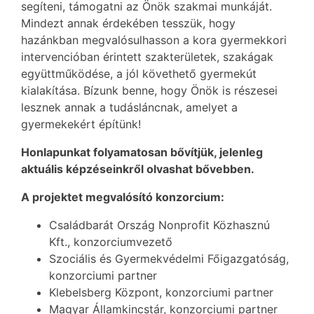
segíteni, támogatni az Önök szakmai munkáját.
Mindezt annak érdekében tesszük, hogy
hazánkban megvalósulhasson a kora gyermekkori
intervencióban érintett szakterületek, szakágak
együttműködése, a jól követhető gyermekút
kialakítása. Bízunk benne, hogy Önök is részesei
lesznek annak a tudásláncnak, amelyet a
gyermekekért építünk!
Honlapunkat folyamatosan bővítjük, jelenleg
aktuális képzéseinkről olvashat bővebben.
A projektet megvalósító konzorcium:
Családbarát Ország Nonprofit Közhasznú
Kft., konzorciumvezető
Szociális és Gyermekvédelmi Főigazgatóság,
konzorciumi partner
Klebelsberg Központ, konzorciumi partner
Magyar Államkincstár, konzorciumi partner