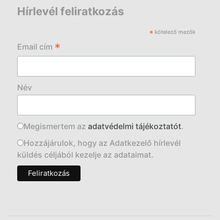
Hírlevél feliratkozás
*
kötelező mezők
*
Email cím
Név
Megismertem az
adatvédelmi tájékoztatót
.
Hozzájárulok, hogy az Adatkezelő hírlevél
küldés céljából kezelje az adataimat.