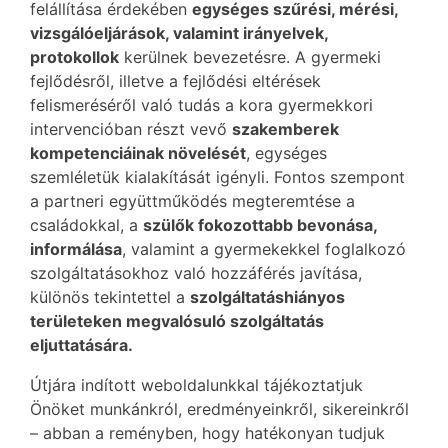
felállítása érdekében
egységes szűrési, mérési,
vizsgálóeljárások, valamint irányelvek,
protokollok
kerülnek bevezetésre. A gyermeki
fejlődésről, illetve a fejlődési eltérések
felismeréséről való tudás a kora gyermekkori
intervencióban részt vevő
szakemberek
kompetenciáinak növelését
, egységes
szemléletük kialakítását igényli. Fontos szempont
a partneri együttműködés megteremtése a
családokkal, a
szülők fokozottabb bevonása,
informálása
, valamint a gyermekekkel foglalkozó
szolgáltatásokhoz való hozzáférés javítása,
különös tekintettel a
szolgáltatáshiányos
területeken megvalósuló szolgáltatás
eljuttatására.
Útjára indított weboldalunkkal tájékoztatjuk
Önöket munkánkról, eredményeinkről, sikereinkről
– abban a reményben, hogy hatékonyan tudjuk