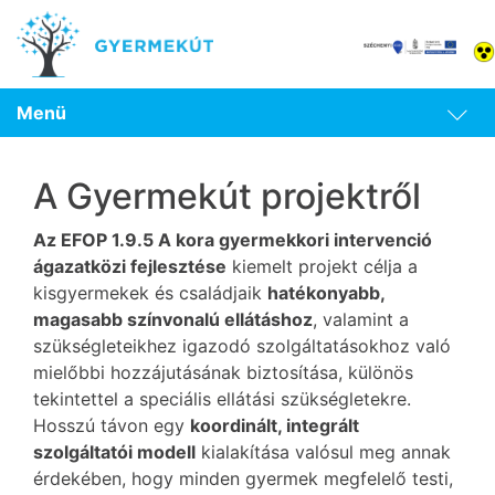
Menü
A Gyermekút projektről
Az EFOP 1.9.5 A kora gyermekkori intervenció
ágazatközi fejlesztése
kiemelt projekt célja a
kisgyermekek és családjaik
hatékonyabb,
magasabb színvonalú ellátáshoz
, valamint a
szükségleteikhez igazodó szolgáltatásokhoz való
mielőbbi hozzájutásának biztosítása, különös
tekintettel a speciális ellátási szükségletekre.
Hosszú távon egy
koordinált, integrált
szolgáltatói modell
kialakítása valósul meg annak
érdekében, hogy minden gyermek megfelelő testi,