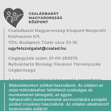
Családbarát Magyarország Központ Nonprofit
Közhasznú Kft.
1134, Budapest Tüzér utca 33-35.
ugyfelszolgalat@csalad.hu
Cégjegyzék szám: 01-09-283975
Nyilvántartó Bíróság: Fővárosi Törvényszék
Cégbírósága
A kora gyermekkori intervenció ágazatközi
Weboldalunkon sütiket használunk. Az oldalon az
fejlesztése
oldal működéséhez feltétlenül szükséges és
EFOP-1.9.5-VEKOP-16-2016-00001
munkamenet támogató, az egyes
Közérdekű adatok
felhasználói munkamenetek azonosítására szolgáló
sütiket (cookies) használunk. Az oldalon alkalmazott
Jogi nyilatkozat
funkcionális sütikről