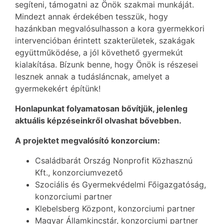
segíteni, támogatni az Önök szakmai munkáját.
Mindezt annak érdekében tesszük, hogy
hazánkban megvalósulhasson a kora gyermekkori
intervencióban érintett szakterületek, szakágak
együttműködése, a jól követhető gyermekút
kialakítása. Bízunk benne, hogy Önök is részesei
lesznek annak a tudásláncnak, amelyet a
gyermekekért építünk!
Honlapunkat folyamatosan bővítjük, jelenleg
aktuális képzéseinkről olvashat bővebben.
A projektet megvalósító konzorcium:
Családbarát Ország Nonprofit Közhasznú
Kft., konzorciumvezető
Szociális és Gyermekvédelmi Főigazgatóság,
konzorciumi partner
Klebelsberg Központ, konzorciumi partner
Magyar Államkincstár, konzorciumi partner