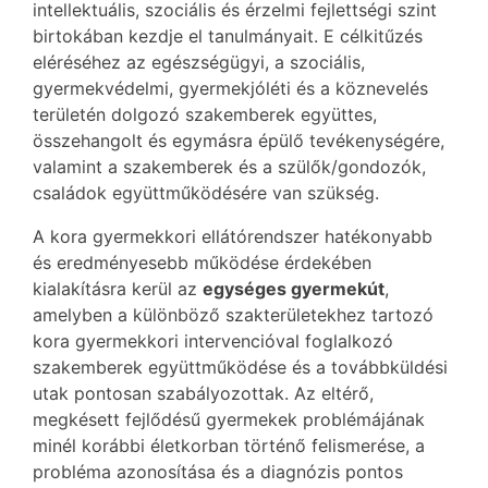
intellektuális, szociális és érzelmi fejlettségi szint
birtokában kezdje el tanulmányait. E célkitűzés
eléréséhez az egészségügyi, a szociális,
gyermekvédelmi, gyermekjóléti és a köznevelés
területén dolgozó szakemberek együttes,
összehangolt és egymásra épülő tevékenységére,
valamint a szakemberek és a szülők/gondozók,
családok együttműködésére van szükség.
A kora gyermekkori ellátórendszer hatékonyabb
és eredményesebb működése érdekében
kialakításra kerül az
egységes gyermekút
,
amelyben a különböző szakterületekhez tartozó
kora gyermekkori intervencióval foglalkozó
szakemberek együttműködése és a továbbküldési
utak pontosan szabályozottak. Az eltérő,
megkésett fejlődésű gyermekek problémájának
minél korábbi életkorban történő felismerése, a
probléma azonosítása és a diagnózis pontos