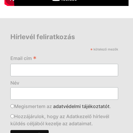
Hírlevél feliratkozás
*
kötelező mezők
*
Email cím
Név
Megismertem az
adatvédelmi tájékoztatót
.
Hozzájárulok, hogy az Adatkezelő hírlevél
küldés céljából kezelje az adataimat.