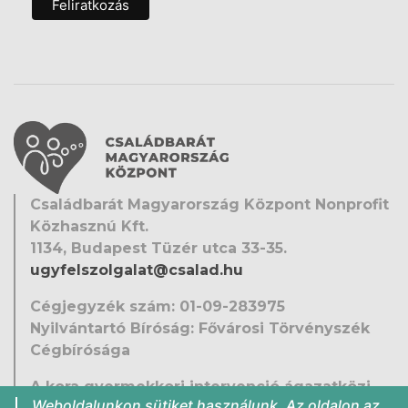
Családbarát Magyarország Központ Nonprofit
Közhasznú Kft.
1134, Budapest Tüzér utca 33-35.
ugyfelszolgalat@csalad.hu
Cégjegyzék szám: 01-09-283975
Nyilvántartó Bíróság: Fővárosi Törvényszék
Cégbírósága
A kora gyermekkori intervenció ágazatközi
Weboldalunkon sütiket használunk. Az oldalon az