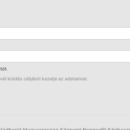
tót
.
él küldés céljából kezelje az adataimat.
aládbarát Magyarország Központ Nonprofit Közhasz