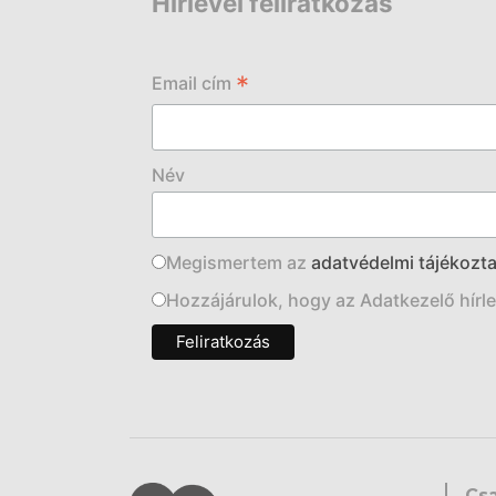
Hírlevél feliratkozás
*
Email cím
Név
Megismertem az
adatvédelmi tájékozta
Hozzájárulok, hogy az Adatkezelő hírlev
Cs