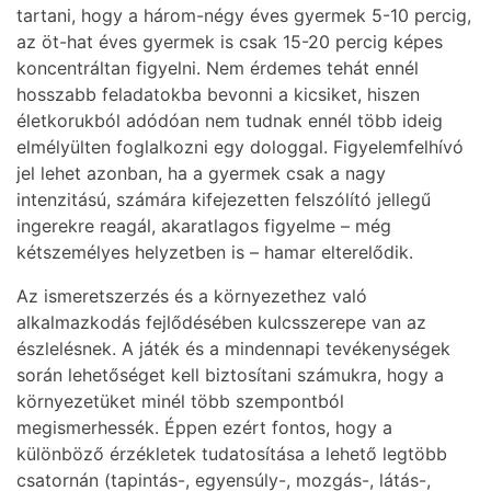
tartani, hogy a három-négy éves gyermek 5-10 percig,
az öt-hat éves gyermek is csak 15-20 percig képes
koncentráltan figyelni. Nem érdemes tehát ennél
hosszabb feladatokba bevonni a kicsiket, hiszen
életkorukból adódóan nem tudnak ennél több ideig
elmélyülten foglalkozni egy dologgal. Figyelemfelhívó
jel lehet azonban, ha a gyermek csak a nagy
intenzitású, számára kifejezetten felszólító jellegű
ingerekre reagál, akaratlagos figyelme – még
kétszemélyes helyzetben is – hamar elterelődik.
Az ismeretszerzés és a környezethez való
alkalmazkodás fejlődésében kulcsszerepe van az
észlelésnek. A játék és a mindennapi tevékenységek
során lehetőséget kell biztosítani számukra, hogy a
környezetüket minél több szempontból
megismerhessék. Éppen ezért fontos, hogy a
különböző érzékletek tudatosítása a lehető legtöbb
csatornán (tapintás-, egyensúly-, mozgás-, látás-,