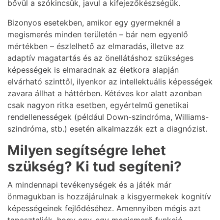
bővül a szókincsük, javul a kifejezőkészségük.
Bizonyos esetekben, amikor egy gyermeknél a
megismerés minden területén – bár nem egyenlő
mértékben – észlelhető az elmaradás, illetve az
adaptív magatartás és az önellátáshoz szükséges
képességek is elmaradnak az életkora alapján
elvárható szinttől, ilyenkor az intellektuális képességek
zavara állhat a háttérben. Kétéves kor alatt azonban
csak nagyon ritka esetben, egyértelmű genetikai
rendellenességek (például Down-szindróma, Williams-
szindróma, stb.) esetén alkalmazzák ezt a diagnózist.
Milyen segítségre lehet
szükség? Ki tud segíteni?
A mindennapi tevékenységek és a játék már
önmagukban is hozzájárulnak a kisgyermekek kognitív
képességeinek fejlődéséhez. Amennyiben mégis azt