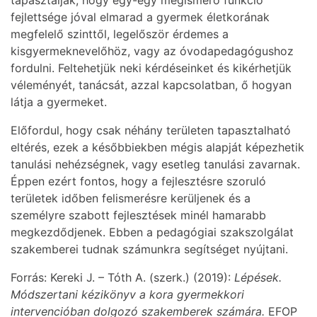
tapasztalják, hogy egy-egy megismerő funkció
fejlettsége jóval elmarad a gyermek életkorának
megfelelő szinttől, legelőször érdemes a
kisgyermeknevelőhöz, vagy az óvodapedagógushoz
fordulni. Feltehetjük neki kérdéseinket és kikérhetjük
véleményét, tanácsát, azzal kapcsolatban, ő hogyan
látja a gyermeket.
Előfordul, hogy csak néhány területen tapasztalható
eltérés, ezek a későbbiekben mégis alapját képezhetik
tanulási nehézségnek, vagy esetleg tanulási zavarnak.
Éppen ezért fontos, hogy a fejlesztésre szoruló
területek időben felismerésre kerüljenek és a
személyre szabott fejlesztések minél hamarabb
megkezdődjenek. Ebben a pedagógiai szakszolgálat
szakemberei tudnak számunkra segítséget nyújtani.
Forrás: Kereki J. – Tóth A. (szerk.) (2019):
Lépések.
Módszertani kézikönyv a kora gyermekkori
intervencióban dolgozó szakemberek számára.
EFOP