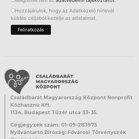
Megismertem az
adatvédelmi tájékoztatót
.
Hozzájárulok, hogy az Adatkezelő hírlevél
küldés céljából kezelje az adataimat.
Családbarát Magyarország Központ Nonprofit
Közhasznú Kft.
1134, Budapest Tüzér utca 33-35.
Cégjegyzék szám: 01-09-283975
Nyilvántartó Bíróság: Fővárosi Törvényszék