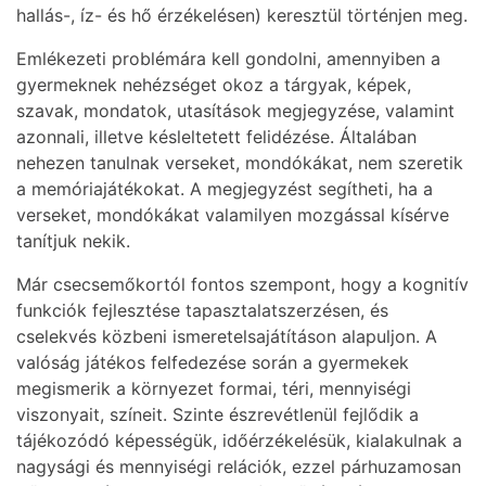
hallás-, íz- és hő érzékelésen) keresztül történjen meg.
Emlékezeti problémára kell gondolni, amennyiben a
gyermeknek nehézséget okoz a tárgyak, képek,
szavak, mondatok, utasítások megjegyzése, valamint
azonnali, illetve késleltetett felidézése. Általában
nehezen tanulnak verseket, mondókákat, nem szeretik
a memóriajátékokat. A megjegyzést segítheti, ha a
verseket, mondókákat valamilyen mozgással kísérve
tanítjuk nekik.
Már csecsemőkortól fontos szempont, hogy a kognitív
funkciók fejlesztése tapasztalatszerzésen, és
cselekvés közbeni ismeretelsajátításon alapuljon. A
valóság játékos felfedezése során a gyermekek
megismerik a környezet formai, téri, mennyiségi
viszonyait, színeit. Szinte észrevétlenül fejlődik a
tájékozódó képességük, időérzékelésük, kialakulnak a
nagysági és mennyiségi relációk, ezzel párhuzamosan