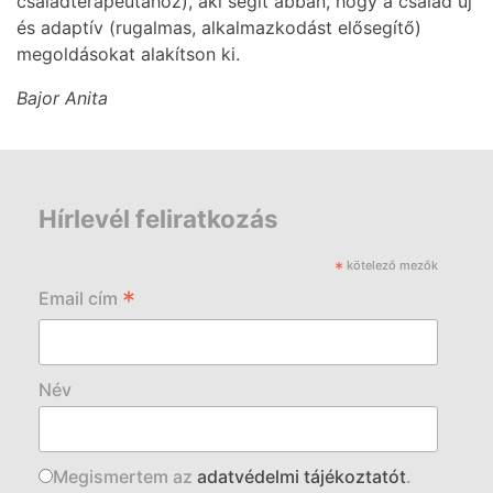
családterapeutához), aki segít abban, hogy a család új
és adaptív (rugalmas, alkalmazkodást elősegítő)
megoldásokat alakítson ki.
Bajor Anita
Hírlevél feliratkozás
*
kötelező mezők
*
Email cím
Név
Megismertem az
adatvédelmi tájékoztatót
.