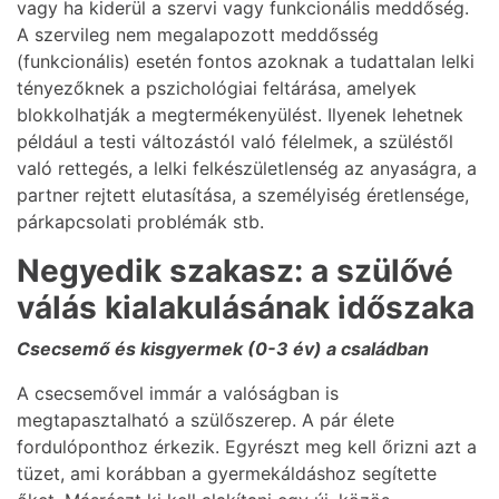
vagy ha kiderül a szervi vagy funkcionális meddőség.
A szervileg nem megalapozott meddősség
(funkcionális) esetén fontos azoknak a tudattalan lelki
tényezőknek a pszichológiai feltárása, amelyek
blokkolhatják a megtermékenyülést. Ilyenek lehetnek
például a testi változástól való félelmek, a szüléstől
való rettegés, a lelki felkészületlenség az anyaságra, a
partner rejtett elutasítása, a személyiség éretlensége,
párkapcsolati problémák stb.
Negyedik szakasz: a szülővé
válás kialakulásának időszaka
Csecsemő és kisgyermek (0-3 év) a családban
A csecsemővel immár a valóságban is
megtapasztalható a szülőszerep. A pár élete
fordulóponthoz érkezik. Egyrészt meg kell őrizni azt a
tüzet, ami korábban a gyermekáldáshoz segítette