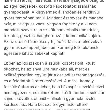
hanem azért is, mert ezek a tevékenységek elősegítik
az agyi idegsejtek közötti kapcsolatok számának
gyarapodását. A kisgyermek állandóan és rendkívül
gyors tempóban tanul. Mindent észrevesz és magába
szív, mint egy szivacs. Nagyon fogékony a ki nem
mondott szavakra, a szülők nonverbális (mozdulat,
tekintet, gesztus, hanghordozás) kommunikációjára.
Ez az utolsó túlérzékeny fejlődési fázis a felnövekvő
gyermek szempontjából, amikor még lelki életének
egészére kiható sebeket kaphat!
Ebben az időszakban a szülők között konfliktust
okozhat, ha az anya újra munkába áll, mert ez
szükségszerűen együtt jár a családi szerepmegosztás
és a feladatok újratervezésével. A másik komoly
feszültségforrás az lehet, ha a házaspár nevelési elvei
nem egyeznek, és mindketten eltérő módon – sokszor
sajnos következetlenül – állnak a gyermeknevelés
kérdéseihez. Ha a két szülő egymástól eltérő