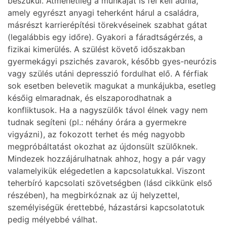
beszűkül. Átmenetileg a munkáját is fel kell adnia,
amely egyrészt anyagi teherként hárul a családra,
másrészt karrierépítési törekvéseinek szabhat gátat
(legalábbis egy időre). Gyakori a fáradtságérzés, a
fizikai kimerülés. A szülést követő időszakban
gyermekágyi pszichés zavarok, később gyes-neurózis
vagy szülés utáni depresszió fordulhat elő. A férfiak
sok esetben belevetik magukat a munkájukba, esetleg
későig elmaradnak, és elszaporodhatnak a
konfliktusok. Ha a nagyszülők távol élnek vagy nem
tudnak segíteni (pl.: néhány órára a gyermekre
vigyázni), az fokozott terhet és még nagyobb
megpróbáltatást okozhat az újdonsült szülőknek.
Mindezek hozzájárulhatnak ahhoz, hogy a pár vagy
valamelyikük elégedetlen a kapcsolatukkal. Viszont
teherbíró kapcsolati szövetségben (lásd cikkünk első
részében), ha megbirkóznak az új helyzettel,
személyiségük érettebbé, házastársi kapcsolatotuk
pedig mélyebbé válhat.