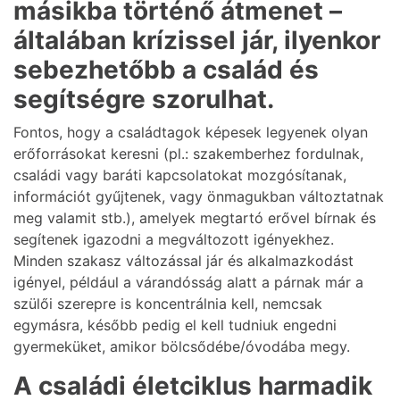
másikba történő átmenet –
általában krízissel jár, ilyenkor
sebezhetőbb a család és
segítségre szorulhat.
Fontos, hogy a családtagok képesek legyenek olyan
erőforrásokat keresni (pl.: szakemberhez fordulnak,
családi vagy baráti kapcsolatokat mozgósítanak,
információt gyűjtenek, vagy önmagukban változtatnak
meg valamit stb.), amelyek megtartó erővel bírnak és
segítenek igazodni a megváltozott igényekhez.
Minden szakasz változással jár és alkalmazkodást
igényel, például a várandósság alatt a párnak már a
szülői szerepre is koncentrálnia kell, nemcsak
egymásra, később pedig el kell tudniuk engedni
gyermeküket, amikor bölcsődébe/óvodába megy.
A családi életciklus harmadik