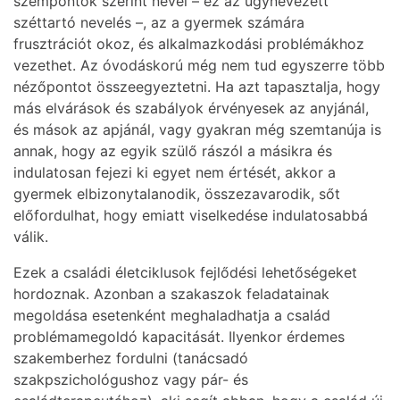
szempontok szerint nevel – ez az úgynevezett
széttartó nevelés –, az a gyermek számára
frusztrációt okoz, és alkalmazkodási problémákhoz
vezethet. Az óvodáskorú még nem tud egyszerre több
nézőpontot összeegyeztetni. Ha azt tapasztalja, hogy
más elvárások és szabályok érvényesek az anyjánál,
és mások az apjánál, vagy gyakran még szemtanúja is
annak, hogy az egyik szülő rászól a másikra és
indulatosan fejezi ki egyet nem értését, akkor a
gyermek elbizonytalanodik, összezavarodik, sőt
előfordulhat, hogy emiatt viselkedése indulatosabbá
válik.
Ezek a családi életciklusok fejlődési lehetőségeket
hordoznak. Azonban a szakaszok feladatainak
megoldása esetenként meghaladhatja a család
problémamegoldó kapacitását. Ilyenkor érdemes
szakemberhez fordulni (tanácsadó
szakpszichológushoz vagy pár- és