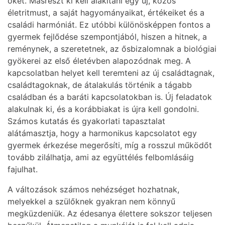
őket. Másrészt ki kell alakítani egy új, közös
életritmust, a saját hagyományaikat, értékeiket és a
családi harmóniát. Ez utóbbi különösképpen fontos a
gyermek fejlődése szempontjából, hiszen a hitnek, a
reménynek, a szeretetnek, az ősbizalomnak a biológiai
gyökerei az első életévben alapozódnak meg. A
kapcsolatban helyet kell teremteni az új családtagnak,
családtagoknak, de átalakulás történik a tágabb
családban és a baráti kapcsolatokban is. Új feladatok
alakulnak ki, és a korábbiakat is újra kell gondolni.
Számos kutatás és gyakorlati tapasztalat
alátámasztja, hogy a harmonikus kapcsolatot egy
gyermek érkezése megerősíti, míg a rosszul működőt
tovább zilálhatja, ami az együttélés felbomlásáig
fajulhat.
A változások számos nehézséget hozhatnak,
melyekkel a szülőknek gyakran nem könnyű
megküzdeniük. Az édesanya élettere sokszor teljesen