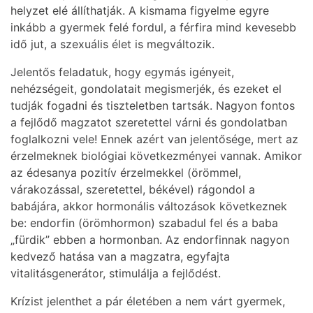
helyzet elé állíthatják. A kismama figyelme egyre
inkább a gyermek felé fordul, a férfira mind kevesebb
idő jut, a szexuális élet is megváltozik.
Jelentős feladatuk, hogy egymás igényeit,
nehézségeit, gondolatait megismerjék, és ezeket el
tudják fogadni és tiszteletben tartsák. Nagyon fontos
a fejlődő magzatot szeretettel várni és gondolatban
foglalkozni vele! Ennek azért van jelentősége, mert az
érzelmeknek biológiai következményei vannak. Amikor
az édesanya pozitív érzelmekkel (örömmel,
várakozással, szeretettel, békével) rágondol a
babájára, akkor hormonális változások következnek
be: endorfin (örömhormon) szabadul fel és a baba
„fürdik” ebben a hormonban. Az endorfinnak nagyon
kedvező hatása van a magzatra, egyfajta
vitalitásgenerátor, stimulálja a fejlődést.
Krízist jelenthet a pár életében a nem várt gyermek,