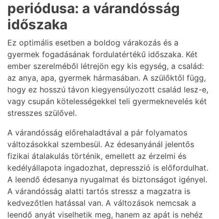
periódusa: a várandósság
időszaka
Ez optimális esetben a boldog várakozás és a
gyermek fogadásának fordulatértékű időszaka. Két
ember szerelméből létrejön egy kis egység, a család:
az anya, apa, gyermek hármasában. A szülőktől függ,
hogy ez hosszú távon kiegyensúlyozott család lesz-e,
vagy csupán kötelességekkel teli gyermeknevelés két
stresszes szülővel.
A várandósság előrehaladtával a pár folyamatos
változásokkal szembesül. Az édesanyánál jelentős
fizikai átalakulás történik, emellett az érzelmi és
kedélyállapota ingadozhat, depresszió is előfordulhat.
A leendő édesanya nyugalmat és biztonságot igényel.
A várandósság alatti tartós stressz a magzatra is
kedvezőtlen hatással van. A változások nemcsak a
leendő anyát viselhetik meg, hanem az apát is nehéz