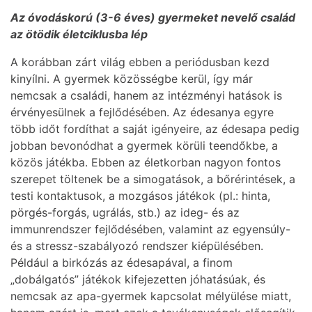
Az óvodáskorú (3-6 éves) gyermeket nevelő család
az ötödik életciklusba lép
A korábban zárt világ ebben a periódusban kezd
kinyílni. A gyermek közösségbe kerül, így már
nemcsak a családi, hanem az intézményi hatások is
érvényesülnek a fejlődésében. Az édesanya egyre
több időt fordíthat a saját igényeire, az édesapa pedig
jobban bevonódhat a gyermek körüli teendőkbe, a
közös játékba. Ebben az életkorban nagyon fontos
szerepet töltenek be a simogatások, a bőrérintések, a
testi kontaktusok, a mozgásos játékok (pl.: hinta,
pörgés-forgás, ugrálás, stb.) az ideg- és az
immunrendszer fejlődésében, valamint az egyensúly-
és a stressz-szabályozó rendszer kiépülésében.
Például a birkózás az édesapával, a finom
„dobálgatós” játékok kifejezetten jóhatásúak, és
nemcsak az apa-gyermek kapcsolat mélyülése miatt,