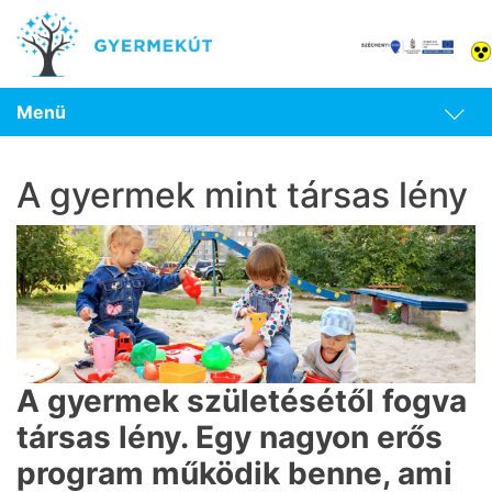
Menü
A gyermek mint társas lény
A gyermek születésétől fogva
társas lény. Egy nagyon erős
program működik benne, ami