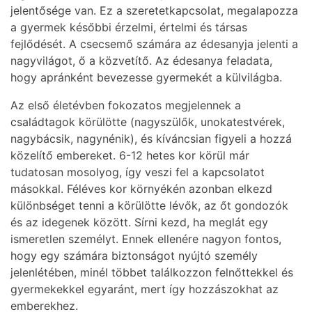
jelentősége van. Ez a szeretetkapcsolat, megalapozza
a gyermek későbbi érzelmi, értelmi és társas
fejlődését. A csecsemő számára az édesanyja jelenti a
nagyvilágot, ő a közvetítő. Az édesanya feladata,
hogy apránként bevezesse gyermekét a külvilágba.
Az első életévben fokozatos megjelennek a
családtagok körülötte (nagyszülők, unokatestvérek,
nagybácsik, nagynénik), és kíváncsian figyeli a hozzá
közelítő embereket. 6-12 hetes kor körül már
tudatosan mosolyog, így veszi fel a kapcsolatot
másokkal. Féléves kor környékén azonban elkezd
különbséget tenni a körülötte lévők, az őt gondozók
és az idegenek között. Sírni kezd, ha meglát egy
ismeretlen személyt. Ennek ellenére nagyon fontos,
hogy egy számára biztonságot nyújtó személy
jelenlétében, minél többet találkozzon felnőttekkel és
gyermekekkel egyaránt, mert így hozzászokhat az
emberekhez.