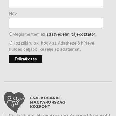
Név
Megismertem az
adatvédelmi tájékoztatót
.
Hozzájárulok, hogy az Adatkezelő hírlevél
küldés céljából kezelje az adataimat.
Családbarát Magyarország Központ Nonprofit