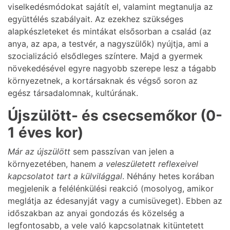
viselkedésmódokat sajátít el, valamint megtanulja az
együttélés szabályait. Az ezekhez szükséges
alapkészleteket és mintákat elsősorban a család (az
anya, az apa, a testvér, a nagyszülők) nyújtja, ami a
szocializáció elsődleges színtere. Majd a gyermek
növekedésével egyre nagyobb szerepe lesz a tágabb
környezetnek, a kortársaknak és végső soron az
egész társadalomnak, kultúrának.
Újszülött- és csecsemőkor (0-
1 éves kor)
Már az újszülött
sem passzívan van jelen a
környezetében, hanem
a veleszületett reflexeivel
kapcsolatot tart a külvilággal
. Néhány hetes korában
megjelenik a felélénkülési reakció (mosolyog, amikor
meglátja az édesanyját vagy a cumisüveget). Ebben az
időszakban az anyai gondozás és közelség a
legfontosabb, a vele való kapcsolatnak kitüntetett