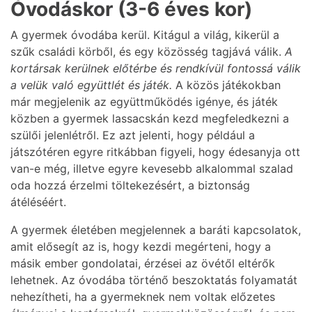
Óvodáskor (3-6 éves kor)
A gyermek óvodába kerül. Kitágul a világ, kikerül a
szűk családi körből, és egy közösség tagjává válik.
A
kortársak kerülnek előtérbe és rendkívül fontossá válik
a velük való együttlét és játék.
A közös játékokban
már megjelenik az együttműködés igénye, és játék
közben a gyermek lassacskán kezd megfeledkezni a
szülői jelenlétről. Ez azt jelenti, hogy például a
játszótéren egyre ritkábban figyeli, hogy édesanyja ott
van-e még, illetve egyre kevesebb alkalommal szalad
oda hozzá érzelmi töltekezésért, a biztonság
átéléséért.
A gyermek életében megjelennek a baráti kapcsolatok,
amit elősegít az is, hogy kezdi megérteni, hogy a
másik ember gondolatai, érzései az övétől eltérők
lehetnek. Az óvodába történő beszoktatás folyamatát
nehezítheti, ha a gyermeknek nem voltak előzetes