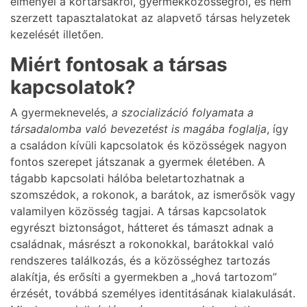
élményei a kortársakról, gyermekközösségről, és nem
szerzett tapasztalatokat az alapvető társas helyzetek
kezelését illetően.
Miért fontosak a társas
kapcsolatok?
A gyermeknevelés,
a szocializáció folyamata a
társadalomba való bevezetést is magába foglalja
, így
a családon kívüli kapcsolatok és közösségek nagyon
fontos szerepet játszanak a gyermek életében. A
tágabb kapcsolati hálóba beletartozhatnak a
szomszédok, a rokonok, a barátok, az ismerősök vagy
valamilyen közösség tagjai. A társas kapcsolatok
egyrészt biztonságot, hátteret és támaszt adnak a
családnak, másrészt a rokonokkal, barátokkal való
rendszeres találkozás, és a közösséghez tartozás
alakítja, és erősíti a gyermekben a „hová tartozom”
érzését, továbbá személyes identitásának kialakulását.