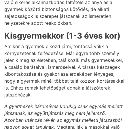
való sikeres alkalmazkodás feltétele az anya és a
gyermek közötti biztonságos kötődés, de alkati
sajátosságok is szerepet játszanak az ismeretlen
helyzetekre adott reakciókban.
Kisgyermekkor (1-3 éves kor)
Amikor a gyermek elkezd járni, fontossá válik a
környezetének felfedezése. Már egyre több személy
jelenik meg az életében, találkozik más gyermekekkel,
a család barátaival, ismerőseivel. A társas készségek
kibontakozása és gyakorlása érdekében lényeges,
hogy a gyermek minél többet találkozzon kortársakkal
is. Ehhez remek lehetőséget adnak a játszóterek,
játszóházak.
A gyermekek hároméves korukig csak egymás mellett
játszanak, az együttjátszás még nem jellemző.
Azonban utánzás révén az egymás melletti játszásból
nagyon sokat tanulnak.
Megtanulják a másokkal való