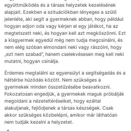
együttműködés és a társas helyzetek kezelésének
alapjait. Ezekben a szituációkban lényeges a szülő
jelenléte, aki segít a gyermeknek abban, hogy például
hogyan adjon oda vagy kérjen el egy játékot, ha az
megtetszett neki, és hogyan kell azt megköszönni. Ezt
a kisgyermek egyedül még nem tudja megcsinálni, és
nem elég szóban elmondani neki vagy rászólni, hogy
„ezt nem szabad”, hanem cselekvésesen meg kell neki
mutatni, hogyan csinálja.
Érdemes megtalálni az egyensúlyt a segítségadás és a
háttérbe húzódás között. Nem szükséges a
gyermekek minden összetűzésébe beavatkozni.
Fokozatosan engedjük, a gyermekek maguk próbálják
megoldani a nézeteltéréseiket, hogy ezáltal
alakuljanak, fejlődjenek a társas készségek. Csak
akkor szükséges közbelépni, amikor már láthatóan
nem tudják kezelni a helyzetet.