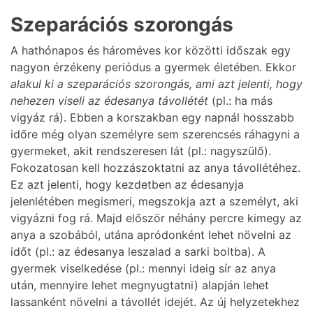
Szeparációs szorongás
A hathónapos és hároméves kor közötti időszak egy
nagyon érzékeny periódus a gyermek életében. Ekkor
alakul ki a szeparációs szorongás, ami azt jelenti, hogy
nehezen viseli az édesanya távollétét
(pl.: ha más
vigyáz rá). Ebben a korszakban egy napnál hosszabb
időre még olyan személyre sem szerencsés ráhagyni a
gyermeket, akit rendszeresen lát (pl.: nagyszülő).
Fokozatosan kell hozzászoktatni az anya távollétéhez.
Ez azt jelenti, hogy kezdetben az édesanyja
jelenlétében megismeri, megszokja azt a személyt, aki
vigyázni fog rá. Majd először néhány percre kimegy az
anya a szobából, utána apródonként lehet növelni az
időt (pl.: az édesanya leszalad a sarki boltba). A
gyermek viselkedése (pl.: mennyi ideig sír az anya
után, mennyire lehet megnyugtatni) alapján lehet
lassanként növelni a távollét idejét. Az új helyzetekhez