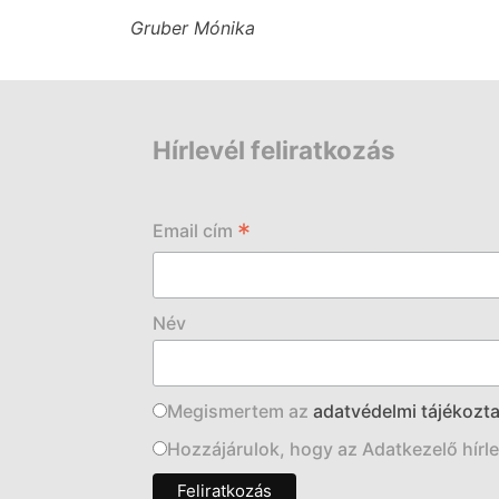
Gruber Mónika
Hírlevél feliratkozás
*
Email cím
Név
Megismertem az
adatvédelmi tájékozta
Hozzájárulok, hogy az Adatkezelő hírlev