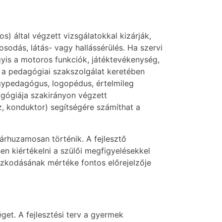
) által végzett vizsgálatokkal kizárják,
osodás, látás- vagy hallássérülés. Ha szervi
gyis a motoros funkciók, játéktevékenység,
– a pedagógiai szakszolgálat keretében
gypedagógus, logopédus, értelmileg
agógiája szakirányon végzett
 konduktor) segítségére számíthat a
párhuzamosan történik. A fejlesztő
en kiértékelni a szülői megfigyelésekkel
azkodásának mértéke fontos előrejelzője
get. A fejlesztési terv a gyermek