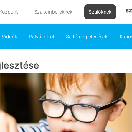
 Központ
Szakembereknek
Szülőknek
Videók
Pályázatról
Sajtómegjelenések
Kapcs
jlesztése