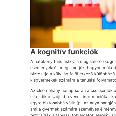
A kognitív funkciók
A hatékony tanuláshoz a megismerő (kognití
eseményekről, megismerjük, hogyan működi
biztosítja a külvilág felől érkező különböző
kisgyermekek számára a tanulási folyamato
Az első néhány hónap során a csecsemők a 
elkezdik a szájukba venni, információkat k
egyre biztosabbá válik (pl. az anya hangján
ami a gyermek számára személyes élménnyé al
biztosítják a tanulási folyamatok alapját, 