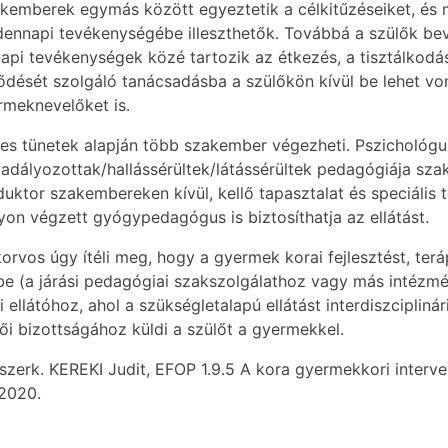
akemberek egymás között egyeztetik a célkitűzéseiket, és 
ennapi tevékenységébe illeszthetők. Továbbá a szülők bev
napi tevékenységek közé tartozik az étkezés, a tisztálkod
ődését szolgáló tanácsadásba a szülőkön kívül be lehet vo
rmeknevelőket is.
ges tünetek alapján több szakember végezheti. Pszichológus
adályozottak/hallássérültek/látássérültek pedagógiája sz
or szakembereken kívül, kellő tapasztalat és speciális ter
on végzett gyógypedagógus is biztosíthatja az ellátást.
vos úgy ítéli meg, hogy a gyermek korai fejlesztést, terápi
ybe (a járási pedagógiai szakszolgálathoz vagy más intézmé
i ellátóhoz, ahol a szükségletalapú ellátást interdiszciplin
i bizottságához küldi a szülőt a gyermekkel.
 szerk. KEREKI Judit, EFOP 1.9.5 A kora gyermekkori interve
 2020.