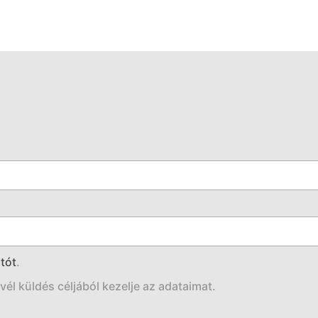
tót
.
él küldés céljából kezelje az adataimat.