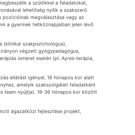
megbeszélik a szülőkkel a feladatokat,
onásával lehetőség nyílik a szakszerű
ás pozícióinak megválasztása vagy az
nni a gyermek hétköznapjaiban jelen lévő
 (klinikai szakpszichológus),
akirányon végzett gyógypedagógus,
ápiás ismeret esetén (pl. Ayres-terápia,
ás ellátást igényel, 18 hónapos kor alatt
nyhez, amelyik szakszolgálati feladatként
áris team nyújtja). 18-36 hónapos kor között
nció ágazatközi fejlesztése projekt,