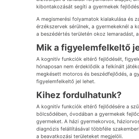
kibontakozását segíti a gyermekek fejlődés
A megismerési folyamatok kialakulása és 
érzékszervek sérülnek, a gyermekeknél a ko
a beszédértés területén okoz lemaradást, a
Mik a figyelemfelkeltő j
A kognitív funkciók eltérő fejlődését, fig
hónaposan nem érdeklődik a felkínált játékok
megkésett motoros és beszédfejlődés, a gye
figyelemfelkeltő jel lehet.
Kihez fordulhatunk?
A kognitív funkciók eltérő fejlődésére a s
bölcsődében, óvodában a gyermekek fejlőd
gyermeket. A házi gyermekorvos, háziorvos
diagnózis felállításával többféle szakember
a beavatkozási területeket megjelöli.