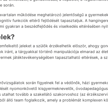
e során.
zavartalan működése meghatározó jelentőségű a gyermekek
gnitív funkciók eltérő fejlődését tapasztaljuk. A hanginger
mi gyakran a beszédfejlődés és viselkedés eltérésében nyi
elek?
yelemfelkeltő jeleket a szülők érzékelhetik először, ahogy 
 iránt, a tárgyakkal történő manipulációja elmarad az életko
rmek játéktevékenységében tapasztalható eltérések, a szo
zűrővizsgálatok során figyelnek fel a védőnők, házi gyerme
ését nyomonkövető kisgyermeknevelők, óvodapedagógusok.
 utalhat tovább a szakellátó szakorvoshoz (az érzékszerv
ből álló team foglalkozik, amely a problémát komplexen köz