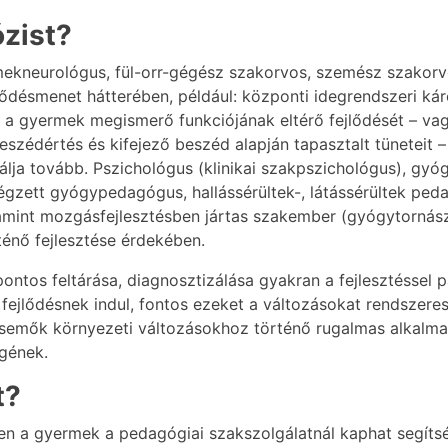
ózist?
ekneurológus, fül-orr-gégész szakorvos, szemész szakorvos
ejlődésmenet hátterében, például: központi idegrendszeri kár
, a gyermek megismerő funkciójának eltérő fejlődését – va
eszédértés és kifejező beszéd alapján tapasztalt tüneteit 
lja tovább. Pszichológus (klinikai szakpszichológus), gyó
gzett gyógypedagógus, hallássérültek-, látássérültek ped
nt mozgásfejlesztésben jártas szakember (gyógytornász,
ténő fejlesztése érdekében.
ontos feltárása, diagnosztizálása gyakran a fejlesztéssel 
fejlődésnek indul, fontos ezeket a változásokat rendszeres
ecsemők környezeti változásokhoz történő rugalmas alkalm
égének.
t?
ően a gyermek a pedagógiai szakszolgálatnál kaphat segítsé