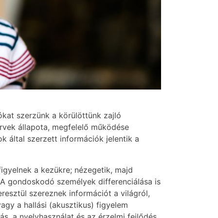
kat szerzünk a körülöttünk zajló
rvek állapota, megfelelő működése
k által szerzett információk jelentik a
igyelnek a kezükre; nézegetik, majd
. A gondoskodó személyek differenciálása is
resztül szereznek információt a világról,
agy a hallási (akusztikus) figyelem
ás, a nyelvhasználat és az érzelmi fejlődés