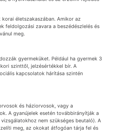
 korai életszakaszában. Amikor az
ek feldolgozási zavara a beszédészlelés és
lvánul meg.
gondozzák gyermeküket. Például ha gyermek 3
ri szinttől, jelzésértékkel bír. A
ciális kapcsolatok hárítása szintén
korvosok és háziorvosok, vagy a
 A gyanújelek esetén továbbirányítják a
i vizsgálatokhoz nem szükséges beutaló). A
elíti meg, az okokat átfogóan tárja fel és