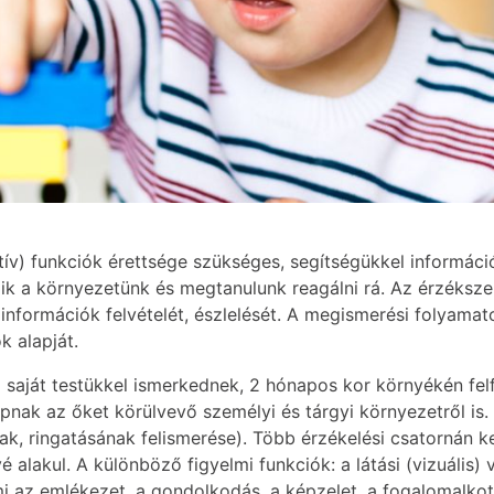
v) funkciók érettsége szükséges, segítségükkel információ
k a környezetünk és megtanulunk reagálni rá. Az érzéksze
 információk felvételét, észlelését. A megismerési folyamato
k alapját.
saját testükkel ismerkednek, 2 hónapos kor környékén felf
apnak az őket körülvevő személyi és tárgyi környezetről is
ak, ringatásának felismerése). Több érzékelési csatornán ke
akul. A különböző figyelmi funkciók: a látási (vizuális) v
ami az emlékezet, a gondolkodás, a képzelet, a fogalomalkot