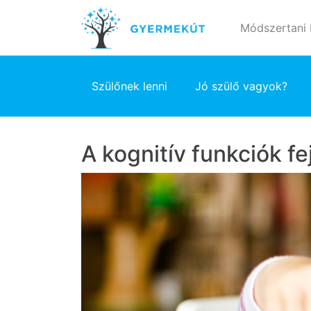
Módszertani
Szülőnek lenni
Jó szülő vagyok?
A kognitív funkciók fe