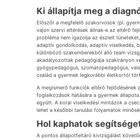
Ki állapítja meg a diagn
Először a megfelelő szakorvosok (pl. gyerm
vajon szervi eltérések állnak-e az eltérő f
probléma nem igazolja az észlelt tüneteket
adaptív gondolkodás, adaptív viselkedés, b
különböző szakemberekből álló team vizsgá
akadályozottak pedagógiája szakirányon vé
gyógypedagógus, szomatopedagógus, valami
család a gyermek legkorábbi életkortól tör
A megismerő funkciók eltérő fejlődésének p
foglalkozások hatására a gyermek állapota 
együtt. A korai viselkedési mintázok a cs
lehet a későbbi tanulási folyamatok minős
Hol kaphatok segítsége
A pontos állapotfeltáró kivizsgálást követ