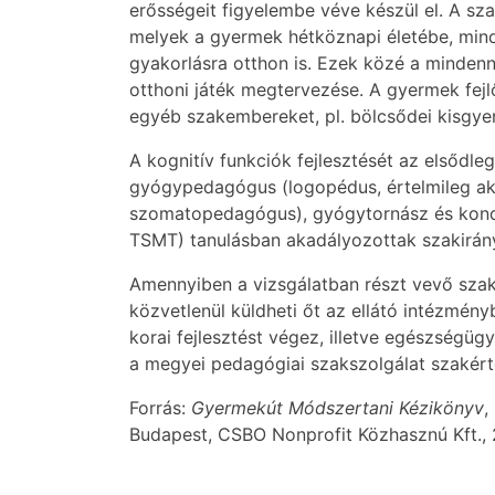
erősségeit figyelembe véve készül el. A sz
melyek a gyermek hétköznapi életébe, mind
gyakorlásra otthon is. Ezek közé a minden
otthoni játék megtervezése. A gyermek fejl
egyéb szakembereket, pl. bölcsődei kisgye
A kognitív funkciók fejlesztését az elsődle
gyógypedagógus (logopédus, értelmileg ak
szomatopedagógus), gyógytornász és kondukt
TSMT) tanulásban akadályozottak szakirány
Amennyiben a vizsgálatban részt vevő szakor
közvetlenül küldheti őt az ellátó intézmén
korai fejlesztést végez, illetve egészségügy
a megyei pedagógiai szakszolgálat szakértő
Forrás:
Gyermekút Módszertani Kézikönyv
,
Budapest, CSBO Nonprofit Közhasznú Kft.,