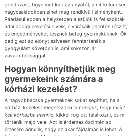
gondozást, figyelmet kap az anyától, amit különösen
nagycsaládokban élhet meg rendkívüli élményként.
Ráadásul ebben a helyzetben a szülők is fel szokták
adni addigi nevelési elveik, elvárásaik jelentős részét,
és engedményeket tesznek beteg gyermeküknek. Ők
pedig ezt az előnyt szívesen fenntartanák a
gyógyulást követően is, ami sokszor jár
zavarodottsággal.
Hogyan könnyíthetjük meg
gyermekeink számára a
kórházi kezelést?
A nagyobbacska gyermeknek sokat segíthet, ha a
kórházi kezelést
megelőzően elmondjuk, hogy miért
kell kórházba mennie,
kikkel fog ott találkozni, és mi
történik majd vele. Azt is érdemes őszintén az
értésére adnunk, hogy ez akár fájdalmas is lehet. A