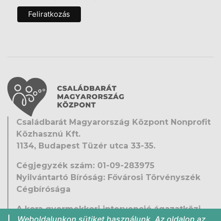
Családbarát Magyarország Központ Nonprofit
Közhasznú Kft.
1134, Budapest Tüzér utca 33-35.
Cégjegyzék szám: 01-09-283975
Nyilvántartó Bíróság: Fővárosi Törvényszék
Cégbírósága
A kora gyermekkori intervenció ágazatközi
Weboldalunkon sütiket használunk. Az oldalon az
fejlesztése