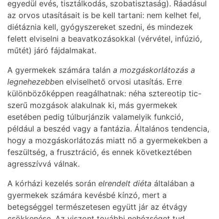
egyedül evés, tisztálkodás, szobatisztaság). Ráadásul
az orvos utasításait is be kell tartani: nem kelhet fel,
diétáznia kell, gyógyszereket szedni, és mindezek
felett elviselni a beavatkozásokkal (vérvétel, infúzió,
műtét) járó fájdalmakat.
A gyermekek számára talán
a mozgáskorlátozás a
legnehezebb
en elviselhető orvosi utasítás. Erre
különbözőképpen reagálhatnak: néha sztereotip tic-
szerű mozgások alakulnak ki, más gyermekek
esetében pedig túlburjánzik valamelyik funkció,
például a beszéd vagy a fantázia. Általános tendencia,
hogy a mozgáskorlátozás miatt nő a gyermekekben a
feszültség, a frusztráció, és ennek következtében
agresszívvá válnak.
A kórházi kezelés során
elrendelt diéta
általában a
gyermekek számára kevésbé kínzó, mert a
betegséggel természetesen együtt jár az étvágy
csökkenése. Az viszont további nehézséget tud