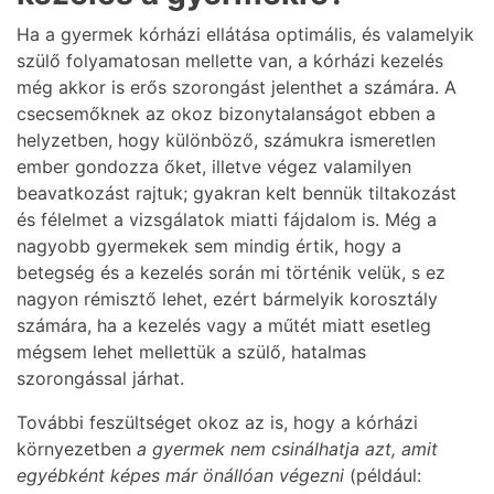
Ha a gyermek kórházi ellátása optimális, és valamelyik
szülő folyamatosan mellette van, a kórházi kezelés
még akkor is erős szorongást jelenthet a számára. A
csecsemőknek az okoz bizonytalanságot ebben a
helyzetben, hogy különböző, számukra ismeretlen
ember gondozza őket, illetve végez valamilyen
beavatkozást rajtuk; gyakran kelt bennük tiltakozást
és félelmet a vizsgálatok miatti fájdalom is. Még a
nagyobb gyermekek sem mindig értik, hogy a
betegség és a kezelés során mi történik velük, s ez
nagyon rémisztő lehet, ezért bármelyik korosztály
számára, ha a kezelés vagy a műtét miatt esetleg
mégsem lehet mellettük a szülő, hatalmas
szorongással járhat.
További feszültséget okoz az is, hogy a kórházi
környezetben
a gyermek nem csinálhatja azt, amit
egyébként képes már önállóan végezni
(például: