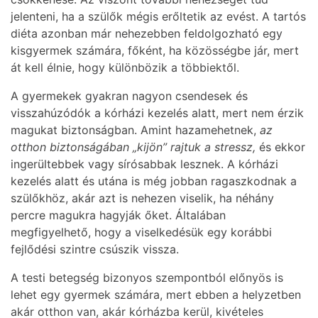
jelenteni, ha a szülők mégis erőltetik az evést. A tartós
diéta azonban már nehezebben feldolgozható egy
kisgyermek számára, főként, ha közösségbe jár, mert
át kell élnie, hogy különbözik a többiektől.
A gyermekek gyakran nagyon csendesek és
visszahúzódók a kórházi kezelés alatt, mert nem érzik
magukat biztonságban. Amint hazamehetnek,
az
otthon biztonságában „kijön” rajtuk a stressz,
és ekkor
ingerültebbek vagy sírósabbak lesznek. A kórházi
kezelés alatt és utána is még jobban ragaszkodnak a
szülőkhöz, akár azt is nehezen viselik, ha néhány
percre magukra hagyják őket. Általában
megfigyelhető, hogy a viselkedésük egy korábbi
fejlődési szintre csúszik vissza.
A testi betegség bizonyos szempontból előnyös is
lehet egy gyermek számára, mert ebben a helyzetben
akár otthon van, akár kórházba kerül, kivételes