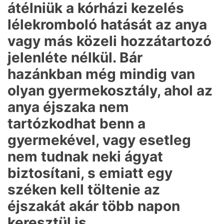
átélniük a kórházi kezelés
lélekromboló hatását az anya
vagy más közeli hozzátartozó
jelenléte nélkül. Bár
hazánkban még mindig van
olyan gyermekosztály, ahol az
anya éjszaka nem
tartózkodhat benn a
gyermekével, vagy esetleg
nem tudnak neki ágyat
biztosítani, s emiatt egy
széken kell töltenie az
éjszakát akár több napon
keresztül is.