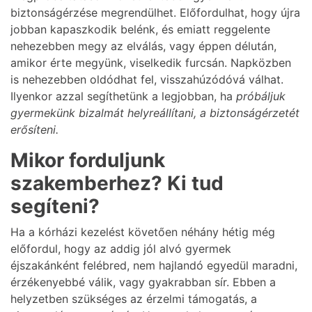
biztonságérzése megrendülhet. Előfordulhat, hogy újra
jobban kapaszkodik belénk, és emiatt reggelente
nehezebben megy az elválás, vagy éppen délután,
amikor érte megyünk, viselkedik furcsán. Napközben
is nehezebben oldódhat fel, visszahúzódóvá válhat.
Ilyenkor azzal segíthetünk a legjobban, ha
próbáljuk
gyermekünk bizalmát helyreállítani, a biztonságérzetét
erősíteni.
Mikor forduljunk
szakemberhez? Ki tud
segíteni?
Ha a kórházi kezelést követően néhány hétig még
előfordul, hogy az addig jól alvó gyermek
éjszakánként felébred, nem hajlandó egyedül maradni,
érzékenyebbé válik, vagy gyakrabban sír. Ebben a
helyzetben szükséges az érzelmi támogatás, a