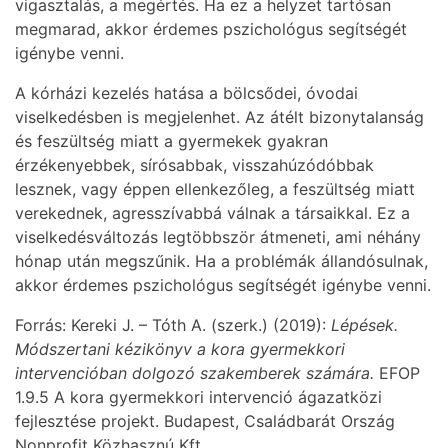
vigasztalás, a megértés. Ha ez a helyzet tartósan
megmarad, akkor érdemes pszichológus segítségét
igénybe venni.
A kórházi kezelés hatása a bölcsődei, óvodai
viselkedésben is megjelenhet. Az átélt bizonytalanság
és feszültség miatt a gyermekek gyakran
érzékenyebbek, sírósabbak, visszahúzódóbbak
lesznek, vagy éppen ellenkezőleg, a feszültség miatt
verekednek, agresszívabbá válnak a társaikkal. Ez a
viselkedésváltozás legtöbbször átmeneti, ami néhány
hónap után megszűnik. Ha a problémák állandósulnak,
akkor érdemes pszichológus segítségét igénybe venni.
Forrás: Kereki J. – Tóth A. (szerk.) (2019):
Lépések.
Módszertani kézikönyv a kora gyermekkori
intervencióban dolgozó szakemberek számára.
EFOP
1.9.5 A kora gyermekkori intervenció ágazatközi
fejlesztése projekt. Budapest, Családbarát Ország
Nonprofit Közhasznú Kft.