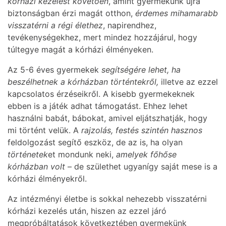
kórházi kezelést követően
, amint gyermekünk újra
biztonságban érzi magát otthon,
érdemes mihamarabb
visszatérni a régi élethez
, napirendhez,
tevékenységekhez, mert mindez hozzájárul, hogy
túltegye magát a kórházi élményeken.
Az 5-6 éves gyermekek
segítségére lehet, ha
beszélhetnek a kórházban történtekről,
illetve az ezzel
kapcsolatos érzéseikről. A kisebb gyermekeknek
ebben is a játék adhat támogatást. Ehhez lehet
használni babát, bábokat, amivel eljátszhatják, hogy
mi történt velük. A
rajzolás, festés szintén hasznos
feldolgozást segítő eszköz, de az is, ha olyan
történetek
et mondunk neki,
amelyek főhőse
kórházban volt
– de születhet ugyanígy saját mese is a
kórházi élményekről.
Az intézményi életbe is sokkal nehezebb visszatérni
kórházi kezelés után, hiszen az ezzel járó
megpróbáltatások következtében gyermekünk