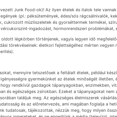
evezett Junk Food-ok)! Az ilyen ételek és italok tele vanna
gények (pl.: péksütemények, édes/sós rágcsálnivalók, keks
k, cukrozott müzliszeletek és gyorséttermek termékei, szir
 vércukorszint-ingadozást, hormonrendszeri problémákat, e
oldott légkörben történjenek, vagyis legyen idő megfelelő
ási törekvéseinek: életkori fejlettségéhez mérten vegyen r
erítés).
kat, mennyire tetszetősek a feltálalt ételek, például kés
 igényességre gyermekünket az ételek minőségét illetően, é
e, hogy rendkívül gazdagok tápanyagokban, enzimekben, vi
an és egészséges zsírokban. Ezeket a tápanyagokat nem a 
 sorában találjuk meg. Az egészséges élelmiszerek vásárlás
datosság és az előretervezés, ami magában foglalja a heti
yünk tudatosak, tájékozottak, nézzük meg, hogy milyen össz
ányos ismereteket, és ne engedjünk a média (televízió, in