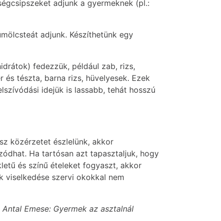
dségcsipszeket adjunk a gyermeknek (pl.:
yümölcsteát adjunk. Készíthetünk egy
drátok) fedezzük, például zab, rizs,
r és tészta, barna rizs, hüvelyesek. Ezek
szívódási idejük is lassabb, tehát hosszú
sz közérzetet észlelünk, akkor
zódhat. Ha tartósan azt tapasztaljuk, hogy
etű és színű ételeket fogyaszt, akkor
k viselkedése szervi okokkal nem
; Antal Emese: Gyermek az asztalnál