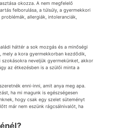
gyasztása okozza. A nem megfelelő
rtás felborulása, a túlsúly, a gyermekkori
roblémák, allergiák, intoleranciák,
saládi háttér a sok mozgás és a minőségi
i, mely a kora gyermekkorban kezdődik,
si szokásokra neveljük gyermekünket, akkor
gy az étkezésben is a szülői minta a
 szeretnék enni-inni, amit anya meg apa.
zást, ha mi magunk is egészségesen
nknek, hogy csak egy szelet süteményt
lőtt már nem eszünk rágcsálnivalót, ha
sénél?