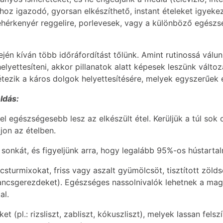
hoz igazodó, gyorsan elkészíthető, instant ételeket igyek
fehérkenyér reggelire, porlevesek, vagy a különböző egész
jén kíván több időráfordítást tőlünk. Amint rutinossá válu
elyettesíteni, akkor pillanatok alatt képesek leszünk válto
ezik a káros dolgok helyettesítésére, melyek egyszerűek é
ldás:
l egészségesebb lesz az elkészült étel. Kerüljük a túl sok o
jon az ételben.
 sonkát, és figyeljünk arra, hogy legalább 95%-os hústarta
sturmixokat, friss vagy aszalt gyümölcsöt, tisztított zölds
narancsgerezdeket). Egészséges nassolnivalók lehetnek a ma
al.
et (pl.: rizsliszt, zabliszt, kókuszliszt), melyek lassan fel