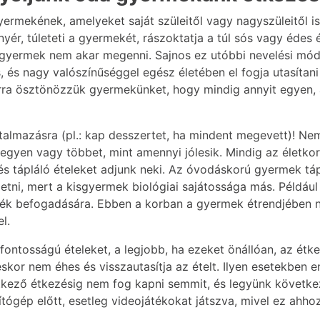
rmekének, amelyeket saját szüleitől vagy nagyszüleitől is 
yér, túleteti a gyermekét, rászoktatja a túl sós vagy édes 
t a gyermek nem akar megenni. Sajnos ez utóbbi nevelési m
 és nagy valószínűséggel egész életében el fogja utasítani a
a ösztönözzük gyermekünket, hogy mindig annyit egyen, am
utalmazásra (pl.: kap desszertet, ha mindent megevett)! Ne
yen vagy többet, mint amennyi jólesik. Mindig az életkorá
és tápláló ételeket adjunk neki. Az óvodáskorú gyermek táp
zetni, mert a kisgyermek biológiai sajátossága más. Példá
ék befogadására. Ebben a korban a gyermek étrendjében ne
l.
ntosságú ételeket, a legjobb, ha ezeket önállóan, az étkez
skor nem éhes és visszautasítja az ételt. Ilyen esetekben e
etkező étkezésig nem fog kapni semmit, és legyünk követke
tógép előtt, esetleg videojátékokat játszva, mivel ez ahhoz