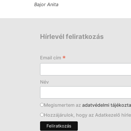
Bajor Anita
Hírlevél feliratkozás
*
Email cím
Név
Megismertem az
adatvédelmi tájékozta
Hozzájárulok, hogy az Adatkezelő hírlev