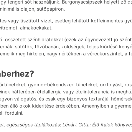
vagy tengeri sót használjunk. Burgonyacsipszek helyett zöl
 minimális olajon, sütőpapíron.
es vagy tisztított vizet, esetleg lehűtött koffeinmentes g
citromot, almakockákat.
ó, összetett szénhidrátokkal (ezek az úgynevezett jó szénhi
ernák, sütőtök, főzőbanán, zöldségek, teljes kiőrlésű kenyé
lik meg hirtelen, nagymértékben a vércukorszintet, a fel
mberhez?
tüneteket, gyomor-bélrendszeri tüneteket, orrfolyást, ros
inek hátterében ételallergia vagy ételintolerancia is meghú
gyon válogatós, és csak egy bizonyos textúrájú, hőmérsékl
rben álló okok kiderítése érdekében. Amennyiben a gyerme
 fordulni.
, egészséges táplálkozás; Lénárt Gitta: Élő italok könyve