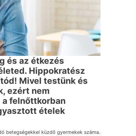
g és az étkezés
 életed. Hippokratész
tód! Mivel testünk és
k, ezért nem
a felnőttkorban
yasztott ételek
akadó betegségekkel küzdő gyermekek száma.