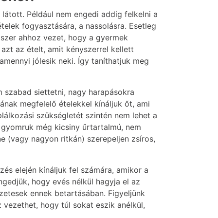
látott. Például nem engedi addig felkelni a
ételek fogyasztására, a nassolásra. Esetleg
ódszer ahhoz vezet, hogy a gyermek
zt az ételt, amit kényszerrel kellett
ennyi jólesik neki. Így taníthatjuk meg
m szabad siettetni, nagy harapásokra
nak megfelelő ételekkel kínáljuk őt, ami
lálkozási szükségletét szintén nem lehet a
ul gyomruk még kicsiny űrtartalmú, nem
 (vagy nagyon ritkán) szerepeljen zsíros,
és elején kínáljuk fel számára, amikor a
ngedjük, hogy evés nélkül hagyja el az
zetesek ennek betartásában. Figyeljünk
 vezethet, hogy túl sokat eszik anélkül,