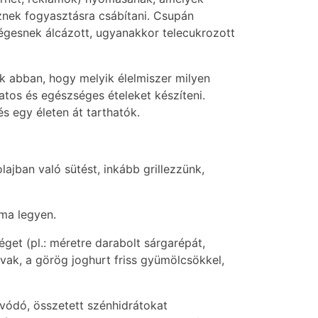
eznek fogyasztásra csábítani. Csupán
ségesnek álcázott, ugyanakkor telecukrozott
nk abban, hogy melyik élelmiszer milyen
zatos és egészséges ételeket készíteni.
s egy életen át tarthatók.
lajban való sütést, inkább grillezzünk,
lma legyen.
éget (pl.: méretre darabolt sárgarépát,
gvak, a görög joghurt friss gyümölcsökkel,
szívódó, összetett szénhidrátokat