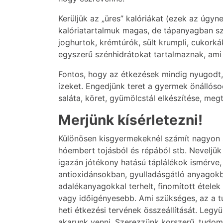
Kerüljük az „üres” kalóriákat (ezek az úgyn
kalóriatartalmuk magas, de tápanyagban sze
joghurtok, krémtúrók, sült krumpli, cukorká
egyszerű szénhidrátokat tartalmaznak, ami
Fontos, hogy az étkezések mindig nyugodt, 
ízeket. Engedjünk teret a gyermek önállósod
saláta, köret, gyümölcstál elkészítése, megt
Merjünk kísérletezni!
Különösen kisgyermekeknél számít nagyon so
hóembert tojásból és répából stb. Neveljük
igazán jótékony hatású táplálékok ismérv
antioxidánsokban, gyulladásgátló anyagokb
adalékanyagokkal terhelt, finomított ételek
vagy időigényesebb. Ami szükséges, az a tu
heti étkezési tervének összeállítását. Leg
akarunk venni. Szerezzünk korszerű, tudom