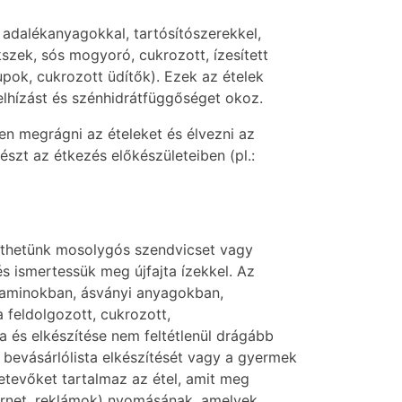
k adalékanyagokkal, tartósítószerekkel,
zek, sós mogyoró, cukrozott, ízesített
upok, cukrozott üdítők). Ezek az ételek
lhízást és szénhidrátfüggőséget okoz.
en megrágni az ételeket és élvezni az
észt az étkezés előkészületeiben (pl.:
zíthetünk mosolygós szendvicset vagy
s ismertessük meg újfajta ízekkel. Az
taminokban, ásványi anyagokban,
feldolgozott, cukrozott,
a és elkészítése nem feltétlenül drágább
 bevásárlólista elkészítését vagy a gyermek
etevőket tartalmaz az étel, amit meg
ternet, reklámok) nyomásának, amelyek