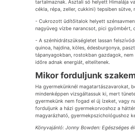
tartalmaznak. Asztali só helyett Himalája 
cékla, répa, zeller, cukkini) tepsiben sütve,
- Cukrozott üdítőitalok helyett szénsavment
nagyüveg vízbe narancsot, pici gyömbért, 
- A szénhidrátszükségletet lassan felszívód
quinoa, hajdina, köles, édesburgonya, paszt
tápanyagokban, rostokban gazdagok, nem eme
időre adnak energiát, eltelítenek.
Mikor forduljunk szake
Ha gyermekünknél magatartászavarokat, bőr
mindenképpen vizsgáltassuk ki, mert tünete
gyermekünk nem fogad el új ízeket, vagy na
forduljunk a házi gyermekorvoshoz a hátté
magyarázható, gyermekpszichológushoz kell
Könyvajánló: Jonny Bowden: Egészséges élet