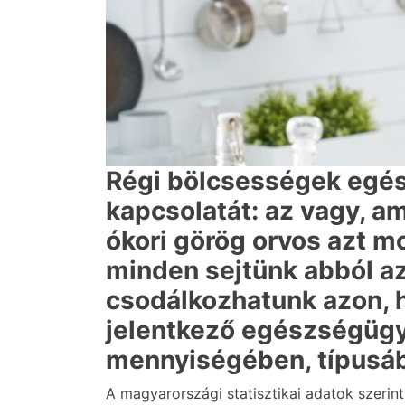
Régi bölcsességek egés
kapcsolatát: az vagy, a
ókori görög orvos azt m
minden sejtünk abból az
csodálkozhatunk azon, 
jelentkező egészségügyi
mennyiségében, típusá
A magyarországi statisztikai adatok szeri