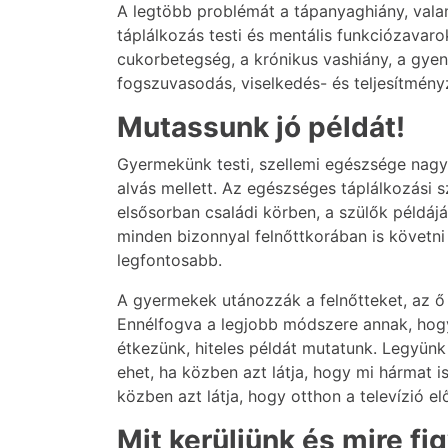
A legtöbb problémát a tápanyaghiány, vala
táplálkozás testi és mentális funkciózavaro
cukorbetegség, a krónikus vashiány, a gyen
fogszuvasodás, viselkedés- és teljesítmény
Mutassunk jó példát!
Gyermekünk testi, szellemi egészsége nagyr
alvás mellett. Az egészséges táplálkozási
elsősorban családi körben, a szülők példáj
minden bizonnyal felnőttkorában is követn
legfontosabb.
A gyermekek utánozzák a felnőtteket, az ő p
Ennélfogva a legjobb módszere annak, hog
étkezünk, hiteles példát mutatunk. Legyün
ehet, ha közben azt látja, hogy mi hármat 
közben azt látja, hogy otthon a televízió el
Mit kerüljünk és mire f