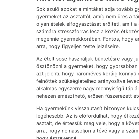
Sok szülő azokat a mintákat adja tovább gye
gyermeket az asztaltól, amíg nem üres a tán
olyan ételek elfogyasztását erőlteti, ami
számára stresszforrás lesz a közös étkezés,
megennie gyermekkorában. Fontos, hogy arr
arra, hogy figyeljen teste jelzéseire.
Az ételt sose használjuk büntetésre vagy j
ösztönözni a gyermeket, hogy gyorsabban eg
azt jelenti, hogy hároméves koráig könnyű 
felnőttek szükségleteihez arányosítva leve
alkalmas egyszerre nagy mennyiségű táplál
nehezen emészthető, erősen fűszerezett éte
Ha gyermekünk visszautasít bizonyos kulcsfo
legéhesebb. Az is előfordulhat, hogy étkezé
asztalt, de értessük meg vele, hogy a köv
arra, hogy ne nassoljon a tévé vagy a számí
hogy észrevenné.