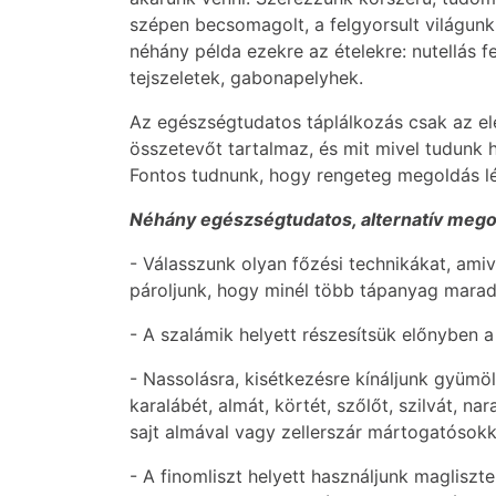
szépen becsomagolt, a felgyorsult világunk
néhány példa ezekre az ételekre: nutellás 
tejszeletek, gabonapelyhek.
Az egészségtudatos táplálkozás csak az ele
összetevőt tartalmaz, és mit mivel tudunk h
Fontos tudnunk, hogy rengeteg megoldás lét
Néhány egészségtudatos, alternatív mego
- Válasszunk olyan főzési technikákat, amive
pároljunk, hogy minél több tápanyag marad
- A szalámik helyett részesítsük előnyben a
- Nassolásra, kisétkezésre kínáljunk gyümölc
karalábét, almát, körtét, szőlőt, szilvát, 
sajt almával vagy zellerszár mártogatósokk
- A finomliszt helyett használjunk maglisztek