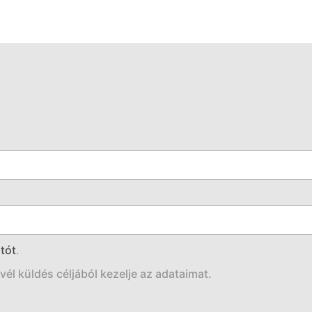
tót
.
él küldés céljából kezelje az adataimat.