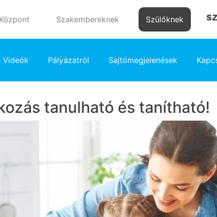
 Központ
Szakembereknek
Szülőknek
Videók
Pályázatról
Sajtómegjelenések
Kapcs
ozás tanulható és tanítható!