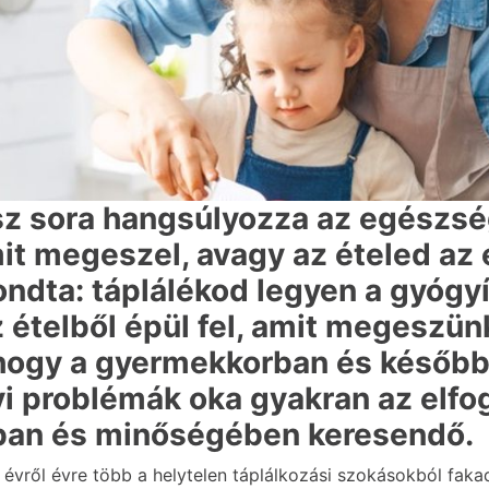
z sora hangsúlyozza az egészsé
mit megeszel, avagy az ételed az
ondta: táplálékod legyen a gyógyí
 ételből épül fel, amit megeszün
hogy a gyermekkorban és később 
 problémák oka gyakran az elfog
ban és minőségében keresendő.
nt évről évre több a helytelen táplálkozási szokásokból f