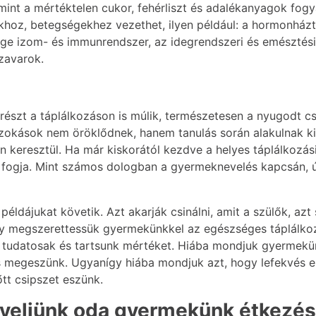
mint a mértéktelen cukor, fehérliszt és adalékanyagok fo
khoz, betegségekhez vezethet, ilyen például: a hormonházta
ge izom- és immunrendszer, az idegrendszeri és emésztési p
zavarok.
észt a táplálkozáson is múlik, természetesen a nyugodt c
 szokások nem öröklődnek, hanem tanulás során alakulnak k
án keresztül. Ha már kiskorától kezdve a helyes táplálkozá
i fogja. Mint számos dologban a gyermeknevelés kapcsán, ú
éldájukat követik. Azt akarják csinálni, amit a szülők, azt
y megszerettessük gyermekünkkel az egészséges táplálko
k tudatosak és tartsunk mértéket. Hiába mondjuk gyermekü
is megeszünk. Ugyanígy hiába mondjuk azt, hogy lefekvés e
őtt csipszet eszünk.
igyeljünk oda gyermekünk étkezé