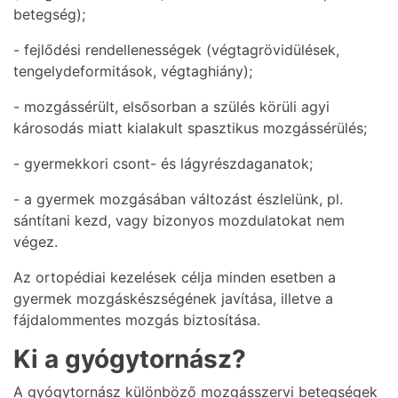
betegség);
- fejlődési rendellenességek (végtagrövidülések,
tengelydeformitások, végtaghiány);
- mozgássérült, elsősorban a szülés körüli agyi
károsodás miatt kialakult spasztikus mozgássérülés;
- gyermekkori csont- és lágyrészdaganatok;
- a gyermek mozgásában változást észlelünk, pl.
sántítani kezd, vagy bizonyos mozdulatokat nem
végez.
Az ortopédiai kezelések célja minden esetben a
gyermek mozgáskészségének javítása, illetve a
fájdalommentes mozgás biztosítása.
Ki a gyógytornász?
A gyógytornász különböző mozgásszervi betegségek