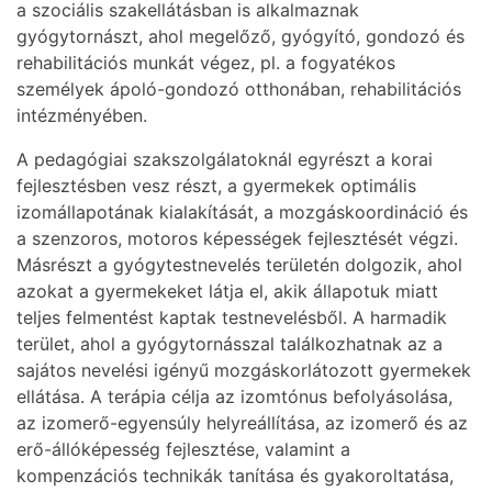
a szociális szakellátásban is alkalmaznak
gyógytornászt, ahol megelőző, gyógyító, gondozó és
rehabilitációs munkát végez, pl. a fogyatékos
személyek ápoló-gondozó otthonában, rehabilitációs
intézményében.
A pedagógiai szakszolgálatoknál egyrészt a korai
fejlesztésben vesz részt, a gyermekek optimális
izomállapotának kialakítását, a mozgáskoordináció és
a szenzoros, motoros képességek fejlesztését végzi.
Másrészt a gyógytestnevelés területén dolgozik, ahol
azokat a gyermekeket látja el, akik állapotuk miatt
teljes felmentést kaptak testnevelésből. A harmadik
terület, ahol a gyógytornásszal találkozhatnak az a
sajátos nevelési igényű mozgáskorlátozott gyermekek
ellátása. A terápia célja az izomtónus befolyásolása,
az izomerő-egyensúly helyreállítása, az izomerő és az
erő-állóképesség fejlesztése, valamint a
kompenzációs technikák tanítása és gyakoroltatása,