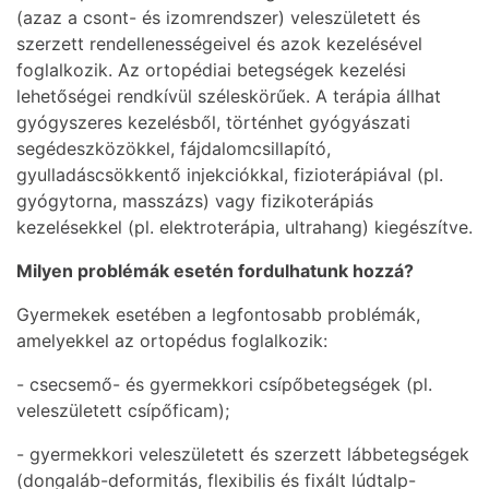
(azaz a csont- és izomrendszer) veleszületett és
szerzett rendellenességeivel és azok kezelésével
foglalkozik. Az ortopédiai betegségek kezelési
lehetőségei rendkívül széleskörűek. A terápia állhat
gyógyszeres kezelésből, történhet gyógyászati
segédeszközökkel, fájdalomcsillapító,
gyulladáscsökkentő injekciókkal, fizioterápiával (pl.
gyógytorna, masszázs) vagy fizikoterápiás
kezelésekkel (pl. elektroterápia, ultrahang) kiegészítve.
Milyen problémák esetén fordulhatunk hozzá?
Gyermekek esetében a legfontosabb problémák,
amelyekkel az ortopédus foglalkozik:
- csecsemő- és gyermekkori csípőbetegségek (pl.
veleszületett csípőficam);
- gyermekkori veleszületett és szerzett lábbetegségek
(dongaláb-deformitás, flexibilis és fixált lúdtalp-