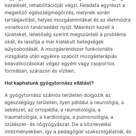
kezelését, rehabilitációját végzi. Feladata egyrészt a
megelőző egészségmegőrzés, melynek során
tartásjavítást, helyes mozgásmintákat és az életmódra
vonatkozó tanácsadást nyújt. Másrészt kezeli a
tüneteket, lehetőség szerint megszünteti a probléma
okát, és lassítja a már kialakult betegségek
súlyosbodását. A mozgásrendszer funkcionális
vizsgálata után egyénre szabott mozgásterápiás
beavatkozásokat végez egyéni vagy csoportos
formában, szárazon és vízben.
Hol kaphatunk gyógytornász ellátást?
A gyógytornász számos területen dolgozik az
egészségügy területén, ilyen például a neurológia, a
sebészet, az ortopédia, a reumatológia, a
traumatológia, a kardiológia, a pulmonológia, a
szülészet- és nőgyógyászat. De a köznevelési
intézményekben, így a pedagógiai szakszolgálatnál, és