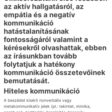
az aktív hallgatásról, az
empátia és a negatív
kommunikáció
hatástalanításának
fontosságáról valamint a
kérésekről olvashattak, ebben
az írásunkban tovább
folytatjuk a hatékony
kommunikáció összetevőinek
bemutatását.
Hiteles kommunikáció
A beszédet kísérő nonverbális vagy
metakommunikatív jelek (pl.: tekintet, mimika,