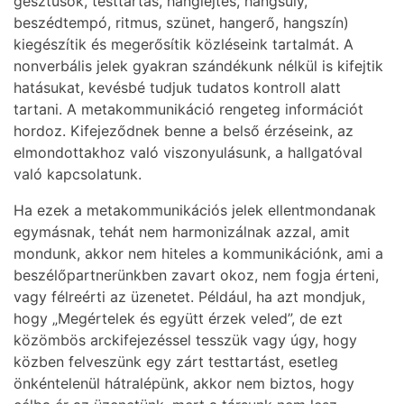
gesztusok, testtartás, hanglejtés, hangsúly,
beszédtempó, ritmus, szünet, hangerő, hangszín)
kiegészítik és megerősítik közléseink tartalmát. A
nonverbális jelek gyakran szándékunk nélkül is kifejtik
hatásukat, kevésbé tudjuk tudatos kontroll alatt
tartani. A metakommunikáció rengeteg információt
hordoz. Kifejeződnek benne a belső érzéseink, az
elmondottakhoz való viszonyulásunk, a hallgatóval
való kapcsolatunk.
Ha ezek a metakommunikációs jelek ellentmondanak
egymásnak, tehát nem harmonizálnak azzal, amit
mondunk, akkor nem hiteles a kommunikációnk, ami a
beszélőpartnerünkben zavart okoz, nem fogja érteni,
vagy félreérti az üzenetet. Például, ha azt mondjuk,
hogy „Megértelek és együtt érzek veled”, de ezt
közömbös arckifejezéssel tesszük vagy úgy, hogy
közben felveszünk egy zárt testtartást, esetleg
önkéntelenül hátralépünk, akkor nem biztos, hogy