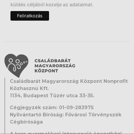
küldés céljából kezelje az adataimat.
Családbarát Magyarország Központ Nonprofit
Közhasznú Kft.
1134, Budapest Tüzér utca 33-35.
Cégjegyzék szám: 01-09-283975
Nyilvántartó Bíróság: Fővárosi Törvényszék
Cégbírósága
A kora gyermekkori intervenció ágazatközi