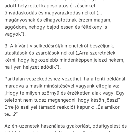
adott helyzettel kapcsolatos érzéseinket,
önvádaskodás és magyarázkodás nélkül (…
magányosnak és elhagyatottnak érzem magam,
aggódom, nehogy bajod essen és féltékeny is
vagyok”).
3. A kívánt viselkedésről/kimenetelről beszéljünk,
utasítások és zsarolások nélkül („Arra szeretnélek
kérni, hogy legközelebb mindenképpen jelezd nekem,
ha ilyen helyzet adódik”).
Parttalan veszekedéshez vezethet, ha a fenti példánál
maradva a másik minősítésével vagyunk elfoglalva:
„Hogy te milyen szörnyű és érzéketlen alak vagy! Egy
telefont nem tudsz megengedni, hogy későn jössz!”
Erre jó eséllyel támadó reakciót kapunk: „És amikor
te….?”
Az én-üzenetek használata gyakorlást, odafigyelést és