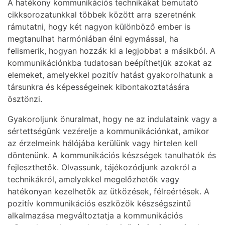
A hatékony kommunikációs technikákat bemutató
cikksorozatunkkal többek között arra szeretnénk
rámutatni, hogy két nagyon különböző ember is
megtanulhat harmóniában élni egymással, ha
felismerik, hogyan hozzák ki a legjobbat a másikból. A
kommunikációnkba tudatosan beépíthetjük azokat az
elemeket, amelyekkel pozitív hatást gyakorolhatunk a
társunkra és képességeinek kibontakoztatására
ösztönzi.
Gyakoroljunk önuralmat, hogy ne az indulataink vagy a
sértettségünk vezérelje a kommunikációnkat, amikor
az érzelmeink hálójába kerülünk vagy hirtelen kell
döntenünk. A kommunikációs készségek tanulhatók és
fejleszthetők. Olvassunk, tájékozódjunk azokról a
technikákról, amelyekkel megelőzhetők vagy
hatékonyan kezelhetők az ütközések, félreértések. A
pozitív kommunikációs eszközök készségszintű
alkalmazása megváltoztatja a kommunikációs