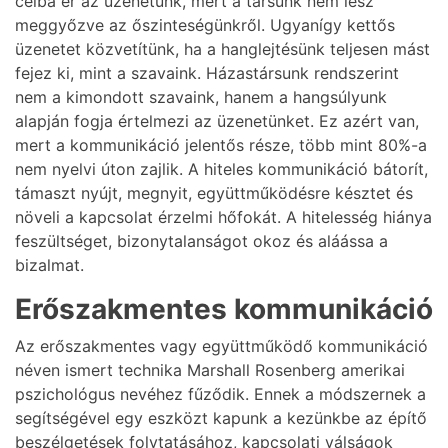
célba ér az üzenetünk, mert a társunk nem lesz
meggyőzve az őszinteségünkről. Ugyanígy kettős
üzenetet közvetítünk, ha a hanglejtésünk teljesen mást
fejez ki, mint a szavaink. Házastársunk rendszerint
nem a kimondott szavaink, hanem a hangsúlyunk
alapján fogja értelmezi az üzenetünket. Ez azért van,
mert a kommunikáció jelentős része, több mint 80%-a
nem nyelvi úton zajlik. A hiteles kommunikáció bátorít,
támaszt nyújt, megnyit, együttműködésre késztet és
növeli a kapcsolat érzelmi hőfokát. A hitelesség hiánya
feszültséget, bizonytalanságot okoz és aláássa a
bizalmat.
Erőszakmentes kommunikáció
Az erőszakmentes vagy együttműködő kommunikáció
néven ismert technika Marshall Rosenberg amerikai
pszichológus nevéhez fűződik. Ennek a módszernek a
segítségével egy eszközt kapunk a kezünkbe az építő
beszélgetések folytatásához, kapcsolati válságok