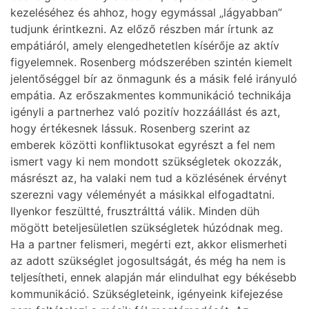
kezeléséhez és ahhoz, hogy egymással „lágyabban”
tudjunk érintkezni. Az előző részben már írtunk az
empátiáról, amely elengedhetetlen kísérője az aktív
figyelemnek. Rosenberg módszerében szintén kiemelt
jelentőséggel bír az önmagunk és a másik felé irányuló
empátia. Az erőszakmentes kommunikáció technikája
igényli a partnerhez való pozitív hozzáállást és azt,
hogy értékesnek lássuk. Rosenberg szerint az
emberek közötti konfliktusokat egyrészt a fel nem
ismert vagy ki nem mondott szükségletek okozzák,
másrészt az, ha valaki nem tud a közlésének érvényt
szerezni vagy véleményét a másikkal elfogadtatni.
Ilyenkor feszültté, frusztrálttá válik. Minden düh
mögött beteljesületlen szükségletek húzódnak meg.
Ha a partner felismeri, megérti ezt, akkor elismerheti
az adott szükséglet jogosultságát, és még ha nem is
teljesítheti, ennek alapján már elindulhat egy békésebb
kommunikáció. Szükségleteink, igényeink kifejezése