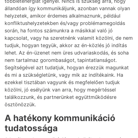
többletenergiát igényel. Nincs is szükség arra, hogy
állandóan így kommunikáljunk, azonban vannak olyan
helyzetek, amikor érdemes alkalmaznunk, például
konfliktushelyzetekben és/vagy problémamegoldás
során, ha fontos számunkra a másikkal való jó
kapcsolat, vagy ha szeretnénk valamit közölni, de nem
tudjuk, hogyan tegyük, akkor az én-közlés jó indítás
lehet. Az én-üzenet nem üres udvariaskodás, és soha
nem tartalmaz gorombaságot, tapintatlanságot.
Segítségével azt tudatjuk, hogyan érezzük magunkat
és mi a szükségletünk, vagy mik az indítékaink. Ha
ezekkel tisztában vagyunk és megfelelően tudjuk
közölni, jó esélyünk van arra, hogy megértéssel
találkozzunk, és partnerünket együttműködésre
ösztönözzük.
A hatékony kommunikáció
tudatossága