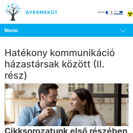
Menü
Hatékony kommunikáció
házastársak között (II.
rész)
Cikksorozatunk első részében