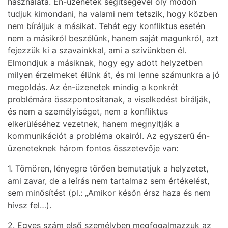
használata. Én-üzenetek segítségével oly módon
tudjuk kimondani, ha valami nem tetszik, hogy közben
nem bíráljuk a másikat. Tehát egy konfliktus esetén
nem a másikról beszélünk, hanem saját magunkról, azt
fejezzük ki a szavainkkal, ami a szívünkben él.
Elmondjuk a másiknak, hogy egy adott helyzetben
milyen érzelmeket élünk át, és mi lenne számunkra a jó
megoldás. Az én-üzenetek mindig a konkrét
problémára összpontosítanak, a viselkedést bírálják,
és nem a személyiséget, nem a konfliktus
elkerüléséhez vezetnek, hanem megnyitják a
kommunikációt a probléma okairól. Az egyszerű én-
üzeneteknek három fontos összetevője van:
1. Tömören, lényegre törően bemutatjuk a helyzetet,
ami zavar, de a leírás nem tartalmaz sem értékelést,
sem minősítést (pl.: „Amikor későn érsz haza és nem
hívsz fel…).
2. Egyes szám első személyben megfogalmazzuk az