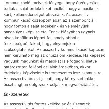
kommunikáció, melynek lényege, hogy érvényesíteni
tudjuk a saját érdekeinket anélkül, hogy a másiknak
kárt, kellemetlenséget okoznánk. Az asszertív
kommunikáció középpontjában az a szempont áll,
hogy fontos a saját érdekeink és véleményünk
hangsúlyos képviselete. Ennek hiányában ugyanis
olyan konfliktus léphet fel, amely abból a
feszültségből fakad, hogy elnyomjuk a
szükségleteinket. Az asszertív kommunikáció kapcsán
nem kerülhető meg az önbizalom kérdése. Ha képesek
vagyunk magunkat és másokat is elfogadni, illetve
határozottan fellépni céljaink érdekében, akkor
érdekeink képviselete is természetes lesz számunkra.
Az asszertivitás azt jelenti, hogy környezetünkkel
összhangban dolgozunk céljaink megvalósításáért.
Én-üzenetek
Az asszertivitás fontos kelléke az én-üzenetek