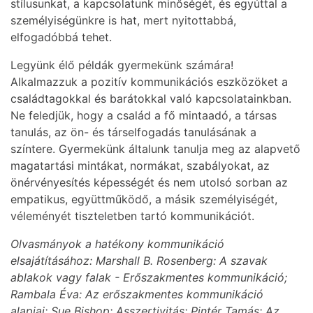
stílusunkat, a kapcsolatunk minőségét, és egyúttal a
személyiségünkre is hat, mert nyitottabbá,
elfogadóbbá tehet.
Legyünk élő példák gyermekünk számára!
Alkalmazzuk a pozitív kommunikációs eszközöket a
családtagokkal és barátokkal való kapcsolatainkban.
Ne feledjük, hogy a család a fő mintaadó, a társas
tanulás, az ön- és társelfogadás tanulásának a
színtere. Gyermekünk általunk tanulja meg az alapvető
magatartási mintákat, normákat, szabályokat, az
önérvényesítés képességét és nem utolsó sorban az
empatikus, együttműködő, a másik személyiségét,
véleményét tiszteletben tartó kommunikációt.
Olvasmányok a hatékony kommunikáció
elsajátításához: Marshall B. Rosenberg: A szavak
ablakok vagy falak - Erőszakmentes kommunikáció;
Rambala Éva: Az erőszakmentes kommunikáció
alapjai; Sue Bishop: Asszertivitás; Pintér Tamás: Az