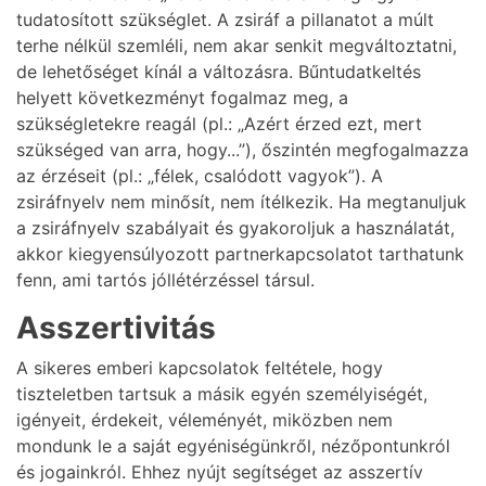
tudatosított szükséglet. A zsiráf a pillanatot a múlt
terhe nélkül szemléli, nem akar senkit megváltoztatni,
de lehetőséget kínál a változásra. Bűntudatkeltés
helyett következményt fogalmaz meg, a
szükségletekre reagál (pl.: „Azért érzed ezt, mert
szükséged van arra, hogy...”), őszintén megfogalmazza
az érzéseit (pl.: „félek, csalódott vagyok”). A
zsiráfnyelv nem minősít, nem ítélkezik. Ha megtanuljuk
a zsiráfnyelv szabályait és gyakoroljuk a használatát,
akkor kiegyensúlyozott partnerkapcsolatot tarthatunk
fenn, ami tartós jóllétérzéssel társul.
Asszertivitás
A sikeres emberi kapcsolatok feltétele, hogy
tiszteletben tartsuk a másik egyén személyiségét,
igényeit, érdekeit, véleményét, miközben nem
mondunk le a saját egyéniségünkről, nézőpontunkról
és jogainkról. Ehhez nyújt segítséget az asszertív