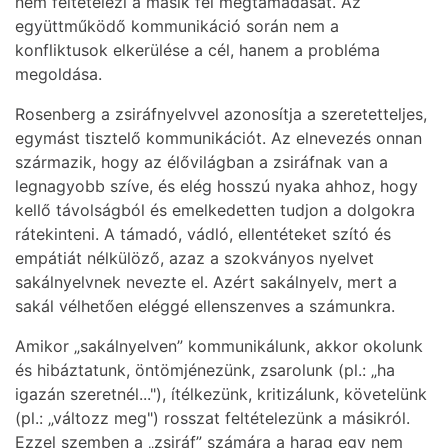
nem feltételezi a másik fél megtámadását. Az
együttműködő kommunikáció során nem a
konfliktusok elkerülése a cél, hanem a probléma
megoldása.
Rosenberg a zsiráfnyelvvel azonosítja a szeretetteljes,
egymást tisztelő kommunikációt. Az elnevezés onnan
származik, hogy az élővilágban a zsiráfnak van a
legnagyobb szíve, és elég hosszú nyaka ahhoz, hogy
kellő távolságból és emelkedetten tudjon a dolgokra
rátekinteni. A támadó, vádló, ellentéteket szító és
empátiát nélkülöző, azaz a szokványos nyelvet
sakálnyelvnek nevezte el. Azért sakálnyelv, mert a
sakál vélhetően eléggé ellenszenves a számunkra.
Amikor „sakálnyelven” kommunikálunk, akkor okolunk
és hibáztatunk, öntömjénezünk, zsarolunk (pl.: „ha
igazán szeretnél..."), ítélkezünk, kritizálunk, követelünk
(pl.: „változz meg") rosszat feltételezünk a másikról.
Ezzel szemben a „zsiráf” számára a harag egy nem