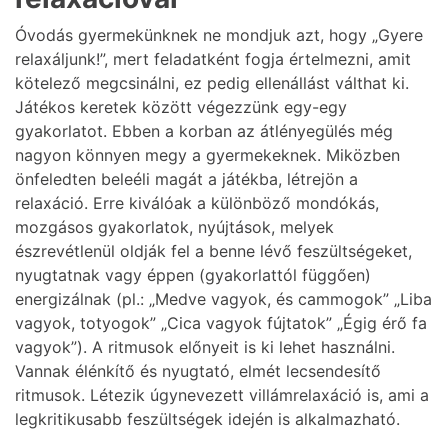
Óvodás gyermekünknek ne mondjuk azt, hogy „Gyere
relaxáljunk!”, mert feladatként fogja értelmezni, amit
kötelező megcsinálni, ez pedig ellenállást válthat ki.
Játékos keretek között végezzünk egy-egy
gyakorlatot. Ebben a korban az átlényegülés még
nagyon könnyen megy a gyermekeknek. Miközben
önfeledten beleéli magát a játékba, létrejön a
relaxáció. Erre kiválóak a különböző mondókás,
mozgásos gyakorlatok, nyújtások, melyek
észrevétlenül oldják fel a benne lévő feszültségeket,
nyugtatnak vagy éppen (gyakorlattól függően)
energizálnak (pl.: „Medve vagyok, és cammogok” „Liba
vagyok, totyogok” „Cica vagyok fújtatok” „Égig érő fa
vagyok”). A ritmusok előnyeit is ki lehet használni.
Vannak élénkítő és nyugtató, elmét lecsendesítő
ritmusok. Létezik úgynevezett villámrelaxáció is, ami a
legkritikusabb feszültségek idején is alkalmazható.