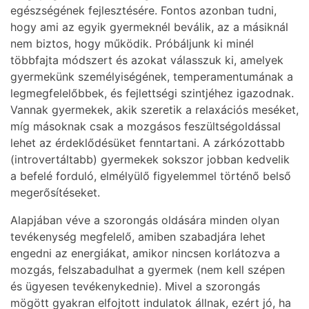
egészségének fejlesztésére. Fontos azonban tudni,
hogy ami az egyik gyermeknél beválik, az a másiknál
nem biztos, hogy működik. Próbáljunk ki minél
többfajta módszert és azokat válasszuk ki, amelyek
gyermekünk személyiségének, temperamentumának a
legmegfelelőbbek, és fejlettségi szintjéhez igazodnak.
Vannak gyermekek, akik szeretik a relaxációs meséket,
míg másoknak csak a mozgásos feszültségoldással
lehet az érdeklődésüket fenntartani. A zárkózottabb
(introvertáltabb) gyermekek sokszor jobban kedvelik
a befelé forduló, elmélyülő figyelemmel történő belső
megerősítéseket.
Alapjában véve a szorongás oldására minden olyan
tevékenység megfelelő, amiben szabadjára lehet
engedni az energiákat, amikor nincsen korlátozva a
mozgás, felszabadulhat a gyermek (nem kell szépen
és ügyesen tevékenykednie). Mivel a szorongás
mögött gyakran elfojtott indulatok állnak, ezért jó, ha