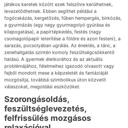
játékos keretek között ezek felszínre kerülhetnek,
levezetődhetnek. Ebben segíthet például a
fogócskázás, kergetőzés, fűben hempergés, birkózás,
a gyurmázás (egy nagy gyurmagolyó gyúrása és
kilapogatása), a papírtépkedés, festés (nagy
csomagolópapír leterítése a földre és azon festeni), a
sarazás, pocsolyában ugrálás. Az éneklés, a tánc, a
zenehallgatás szintén komoly feszültségcsökkentő
hatású. A gyermek életkorához és az aktuális
problémájához, félelmeihez igazodó olvasott vagy
fejből mondott mese a képzeletét és fantáziáját
mozgósítja, továbbá szimbolikus úton közvetít
válaszokat, megoldási eszközöket.
Szorongásoldás,
feszültséglevezetés,
felfrissülés mozgásos
relaxációval