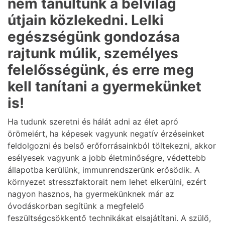
nem tanultunk a belvilág
útjain közlekedni. Lelki
egészségünk gondozása
rajtunk múlik, személyes
felelősségünk, és erre meg
kell tanítani a gyermekünket
is!
Ha tudunk szeretni és hálát adni az élet apró
örömeiért, ha képesek vagyunk negatív érzéseinket
feldolgozni és belső erőforrásainkból töltekezni, akkor
esélyesek vagyunk a jobb életminőségre, védettebb
állapotba kerülünk, immunrendszerünk erősödik. A
környezet stresszfaktorait nem lehet elkerülni, ezért
nagyon hasznos, ha gyermekünknek már az
óvodáskorban segítünk a megfelelő
feszültségcsökkentő technikákat elsajátítani. A szülő,