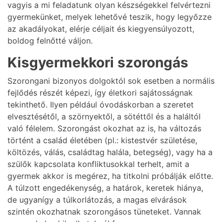
vagyis a mi feladatunk olyan készségekkel felvértezni
gyermekünket, melyek lehetővé teszik, hogy legyőzze
az akadályokat, elérje céljait és kiegyensúlyozott,
boldog felnőtté váljon.
Kisgyermekkori szorongás
Szorongani bizonyos dolgoktól sok esetben a normális
fejlődés részét képezi, így életkori sajátosságnak
tekinthető. Ilyen például óvodáskorban a szeretet
elvesztésétől, a szörnyektől, a sötéttől és a haláltól
való félelem. Szorongást okozhat az is, ha változás
történt a család életében (pl.: kistestvér születése,
költözés, válás, családtag halála, betegség), vagy ha a
szülők kapcsolata konfliktusokkal terhelt, amit a
gyermek akkor is megérez, ha titkolni próbálják előtte.
A túlzott engedékenység, a határok, keretek hiánya,
de ugyanígy a túlkorlátozás, a magas elvárások
szintén okozhatnak szorongásos tüneteket. Vannak