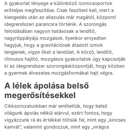
A gyakorlat lényege a különböző izomcsoportok
erőteljes megfeszítése. Csak feszíteni kell, mert a
kiengedés után az ellazulás már magától, központi
idegrendszeri parancsra történik. A szorongás
feloldásában nagyon hatásosak a lendítő,
nagyröppályájú mozgások. Ilyenkor ernyedten
hagyjuk, hogy a gravitációnak átadott izmok
lengjenek, vigye őket a lendület. A körző, lendítő,
ritmusos hajlító, mozgásos gyakorlatok úgy kapcsolják
ki az idegrendszer szorongásközpontját, hogy közben
a gyermek élvezetes mozgásformákat hajt végre.
A lélek ápolása belső
megerősítésekkel
Cikksorozatunkban már említettük, hogy belső
világunk ápolás nélkül elárvul, ezért fontos, hogy
vigyázzunk rá és értékkel töltsük fel, mint egy „kincses
kamrát”, valamint gondozzuk, mint egy „virágos