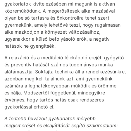
gyakorlatok kivitelezésében mi magunk is aktívan
közreműködünk. A megerősítések alkalmazásával
olyan belső tartásra és önkontrollra tehet szert
gyermekünk, amely lehetővé teszi, hogy rugalmasan
alkalmazkodjon a környezet változásaihoz,
ugyanakkor a külső befolyásoló erők, a negatív
hatások ne gyengítsék.
A relaxáció és a meditáció lélekápoló erejét, gyógyító
és preventív hatását számos tudományos munka
alátámasztja. Sokfajta technika áll a rendelkezésünkre,
azonban meg kell találnunk azt, ami gyermekünk
számára a leghatékonyabban működik és örömmel
csinálja. Módszertől függetlenül, mindegyikre
érvényes, hogy tartós hatás csak rendszeres
gyakorlással érhető el.
A fentebb felvázolt gyakorlatok mélyebb
megismerését és elsajátítását segítő szakirodalom: