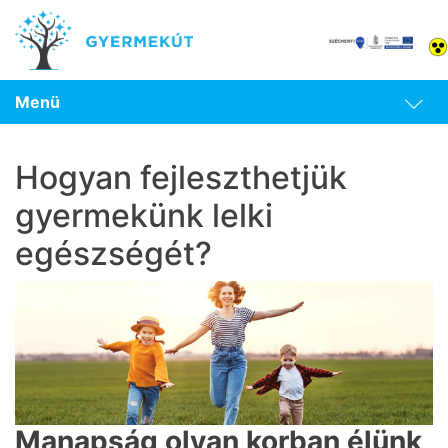
Menü
Hogyan fejleszthetjük
gyermekünk lelki
egészségét?
Manapság olyan korban élünk,