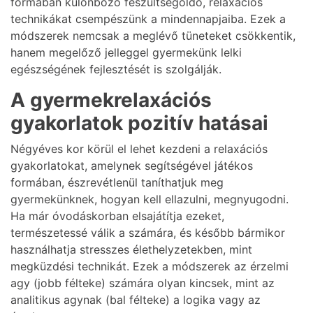
formában különböző feszültségoldó, relaxációs
technikákat csempészünk a mindennapjaiba. Ezek a
módszerek nemcsak a meglévő tüneteket csökkentik,
hanem megelőző jelleggel gyermekünk lelki
egészségének fejlesztését is szolgálják.
A gyermekrelaxációs
gyakorlatok pozitív hatásai
Négyéves kor körül el lehet kezdeni a relaxációs
gyakorlatokat, amelynek segítségével játékos
formában, észrevétlenül taníthatjuk meg
gyermekünknek, hogyan kell ellazulni, megnyugodni.
Ha már óvodáskorban elsajátítja ezeket,
természetessé válik a számára, és később bármikor
használhatja stresszes élethelyzetekben, mint
megküzdési technikát. Ezek a módszerek az érzelmi
agy (jobb félteke) számára olyan kincsek, mint az
analitikus agynak (bal félteke) a logika vagy az