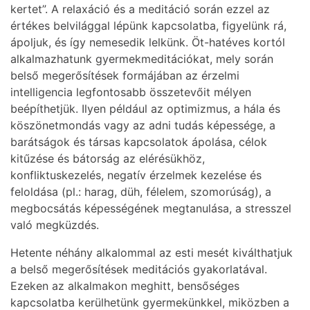
kertet”. A relaxáció és a meditáció során ezzel az
értékes belvilággal lépünk kapcsolatba, figyelünk rá,
ápoljuk, és így nemesedik lelkünk. Öt-hatéves kortól
alkalmazhatunk gyermekmeditációkat, mely során
belső megerősítések formájában az érzelmi
intelligencia legfontosabb összetevőit mélyen
beépíthetjük. Ilyen például az optimizmus, a hála és
köszönetmondás vagy az adni tudás képessége, a
barátságok és társas kapcsolatok ápolása, célok
kitűzése és bátorság az elérésükhöz,
konfliktuskezelés, negatív érzelmek kezelése és
feloldása (pl.: harag, düh, félelem, szomorúság), a
megbocsátás képességének megtanulása, a stresszel
való megküzdés.
Hetente néhány alkalommal az esti mesét kiválthatjuk
a belső megerősítések meditációs gyakorlatával.
Ezeken az alkalmakon meghitt, bensőséges
kapcsolatba kerülhetünk gyermekünkkel, miközben a