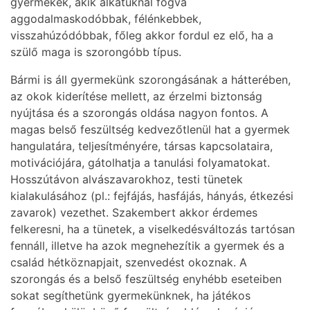
gyermekek, akik alkatuknál fogva
aggodalmaskodóbbak, félénkebbek,
visszahúzódóbbak, főleg akkor fordul ez elő, ha a
szülő maga is szorongóbb típus.
Bármi is áll gyermekünk szorongásának a hátterében,
az okok kiderítése mellett, az érzelmi biztonság
nyújtása és a szorongás oldása nagyon fontos. A
magas belső feszültség kedvezőtlenül hat a gyermek
hangulatára, teljesítményére, társas kapcsolataira,
motivációjára, gátolhatja a tanulási folyamatokat.
Hosszútávon alvászavarokhoz, testi tünetek
kialakulásához (pl.: fejfájás, hasfájás, hányás, étkezési
zavarok) vezethet. Szakembert akkor érdemes
felkeresni, ha a tünetek, a viselkedésváltozás tartósan
fennáll, illetve ha azok megnehezítik a gyermek és a
család hétköznapjait, szenvedést okoznak. A
szorongás és a belső feszültség enyhébb eseteiben
sokat segíthetünk gyermekünknek, ha játékos