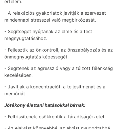
értelem.
- A relaxációs gyakorlatok javítják a szervezet
mindennapi stresszel való megbirkózását.
- Segítséget nyújtanak az elme és a test
megnyugtatásához.
- Fejlesztik az önkontroll, az önszabályozás és az
önmegnyugtatás képességét.
- Segítenek az agresszió vagy a túlzott félénkség
kezelésében.
- Javítják a koncentrációt, a teljesítményt és a
memóriát.
Jótékony élettani hatásokkal bírnak:
- Felfrissítenek, csökkentik a fáradtságérzetet.
- Az elalvást könnyebbé, az alvást nyugodtabbá