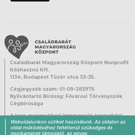
Családbarát Magyarország Központ Nonprofit
Közhasznú Kft.
1134, Budapest Tüzér utca 33-35.
Cégjegyzék szám: 01-09-283975
Nyilvántartó Bíróság: Fővárosi Törvényszék
Cégbírósága
A kora gyermekkori intervenció ágazatközi
Weboldalunkon sütiket használunk. Az oldalon az
fejlesztése
oldal működéséhez feltétlenül szükséges és
EFOP-1.9.5-VEKOP-16-2016-00001
munkamenet támogató, az egyes