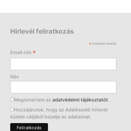
Hírlevél feliratkozás
*
kötelező mezők
*
Email cím
Név
Megismertem az
adatvédelmi tájékoztatót
.
Hozzájárulok, hogy az Adatkezelő hírlevél
küldés céljából kezelje az adataimat.