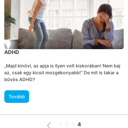
ADHD
„Majd kinövi, az apja is ilyen volt kiskorában! Nem baj
az, csak egy kicsit mozgékonyabb!” De mit is takar a
bűvös ADHD?
Tovább
1
2
3
4