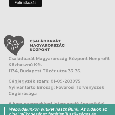
Családbarát Magyarország Központ Nonprofit
Közhasznú Kft.
1134, Budapest Tüzér utca 33-35.
Cégjegyzék szám: 01-09-283975
Nyilvántartó Bíróság: Fővárosi Törvényszék
Cégbírósága
A kora gyermekkori intervenció ágazatközi
Weboldalunkon sütiket használunk. Az oldalon az
fejlesztése
oldal működéséhez feltétlenül szükséges és