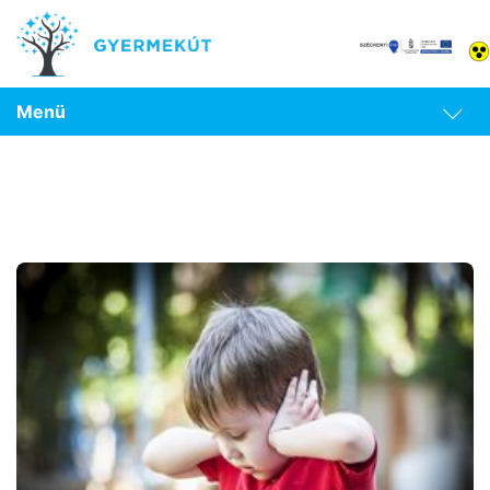
Menü
Eltérő fejlődésmenet