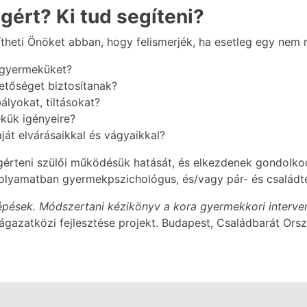
gért? Ki tud segíteni?
heti Önöket abban, hogy felismerjék, ha esetleg egy nem m
k gyermeküket?
hetőséget biztosítanak?
lyokat, tiltásokat?
kük igényeire?
át elvárásaikkal és vágyaikkal?
gérteni szülői működésük hatását, és elkezdenek gondolkod
folyamatban gyermekpszichológus, és/vagy pár- és családte
épések. Módszertani kézikönyv a kora gyermekkori interv
ágazatközi fejlesztése projekt. Budapest, Családbarát Ors