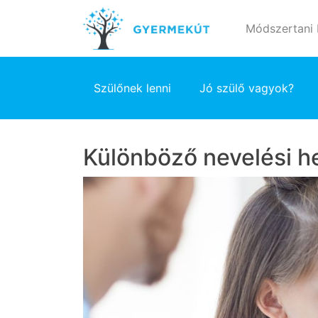
Módszertani
Szülőnek lenni
Jó szülő vagyok?
Különböző nevelési he