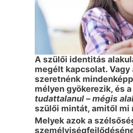
A szülői identitás alaku
megélt kapcsolat. Vagy 
szeretnénk mindenképpe
mélyen gyökerezik, és a
tudattalanul – mégis ala
szülői mintát, amitől 
Melyek azok a szélsősé
személyiségfejlődésén