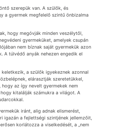
öntő szerepük van. A szülők, és
ogy a gyermek megfelelő szintű önbizalma
nak, hogy megóvják minden veszélytől,
k megvédeni gyermeküket, amelyek csupán
Valójában nem bíznak saját gyermekük azon
k. A túlvédő anyák nehezen engedik el
 keletkezik, a szülők igyekeznek azonnal
zbelépnek, elárasztják szeretetükkel,
t, hogy az így nevelt gyermekek nem
 hogy kitalálják számukra a világot. A
udarcokkal.
ermekük iránt, alig adnak elismerést,
 igazán a fejlettségi szintjének jellemzőit,
erősen korlátozza a viselkedését, a „nem