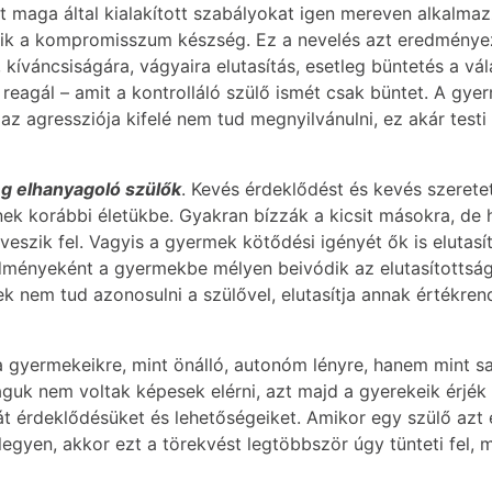
aját maga által kialakított szabályokat igen mereven alkal
zik a kompromisszum készség. Ez a nevelés azt eredményez
kíváncsiságára, vágyaira elutasítás, esetleg büntetés a vál
reagál – amit a kontrolláló szülő ismét csak büntet. A gyer
 az agressziója kifelé nem tud megnyilvánulni, ez akár test
eg elhanyagoló szülők
. Kevés érdeklődést és kevés szerete
jenek korábbi életükbe. Gyakran bízzák a kicsit másokra, de
veszik fel. Vagyis a gyermek kötődési igényét ők is elutas
ményeként a gyermekbe mélyen beivódik az elutasítottság,
ek nem tud azonosulni a szülővel, elutasítja annak értékre
 gyermekeikre, mint önálló, autonóm lényre, hanem mint sa
aguk nem voltak képesek elérni, azt majd a gyerekeik érjék 
át érdeklődésüket és lehetőségeiket. Amikor egy szülő azt 
egyen, akkor ezt a törekvést legtöbbször úgy tünteti fel, 