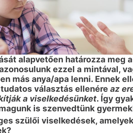
lását alapvetően határozza meg a
azonosulunk ezzel a mintával, v
n más anya/apa lenni. Ennek ell
 tudatos választás ellenére
az er
kítják a viselkedésünket
. Így gy
mi magunk is szenvedtünk gyerme
ges szülői viselkedések, amelye
ek?