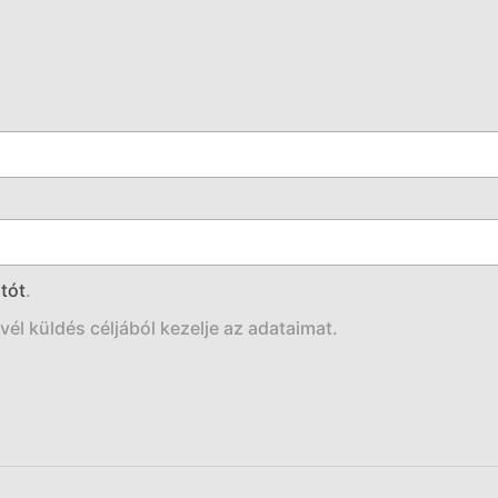
tót
.
él küldés céljából kezelje az adataimat.