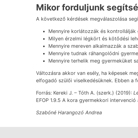
Mikor forduljunk segítsé
A következő kérdések megválaszolása segít
Mennyire korlátozzák és kontrolláljá
Milyen érzelmi légkört és kötődési le
Mennyire mereven alkalmazzák a szabá
Mennyire tudnak ráhangolódni gyerme
Mennyire terhelik meg gyermeküket saj
Változásra akkor van esély, ha képesek me
elfogadó szülői viselkedésüknek. Ebben a 
Forrás: Kereki J. – Tóth A. (szerk.) (2019):
L
EFOP 1.9.5 A kora gyermekkori intervenció 
Szabóné Harangozó Andrea