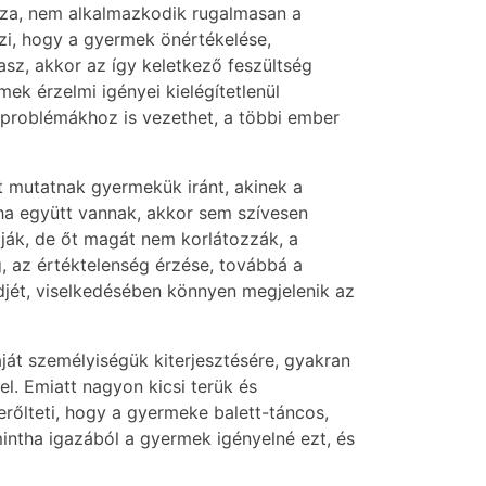
mazza, nem alkalmazkodik rugalmasan a
i, hogy a gyermek önértékelése,
asz, akkor az így keletkező feszültség
mek érzelmi igényei kielégítetlenül
i problémákhoz is vezethet, a többi ember
t mutatnak gyermekük iránt, akinek a
 ha együtt vannak, akkor sem szívesen
ítják, de őt magát nem korlátozzák, a
 az értéktelenség érzése, továbbá a
ndjét, viselkedésében könnyen megjelenik az
ját személyiségük kiterjesztésére, gyakran
el. Emiatt nagyon kicsi terük és
erőlteti, hogy a gyermeke balett-táncos,
mintha igazából a gyermek igényelné ezt, és