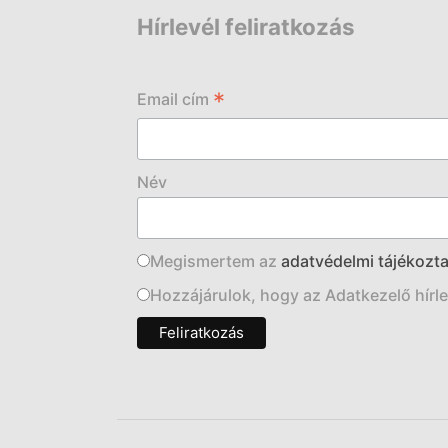
Hírlevél feliratkozás
*
Email cím
Név
Megismertem az
adatvédelmi tájékozta
Hozzájárulok, hogy az Adatkezelő hírlev