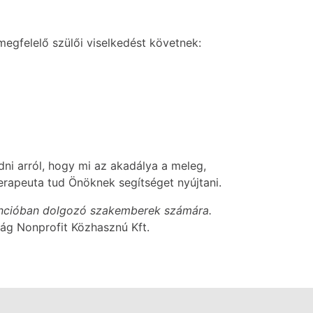
egfelelő szülői viselkedést követnek:
ni arról, hogy mi az akadálya a meleg,
rapeuta tud Önöknek segítséget nyújtani.
encióban dolgozó szakemberek számára.
zág Nonprofit Közhasznú Kft.