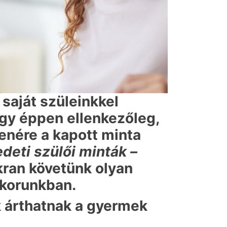
 saját szüleinkkel
agy éppen ellenkezőleg,
enére a kapott minta
edeti szülői minták –
akran követünk olyan
kkorunkban.
k árthatnak a gyermek