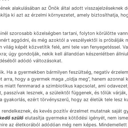
nek alakulásában az Önök által adott visszajelzéseknek d
tja ki azt az érzelmi környezetet, amely biztosíthatja, h
nél szorosabb közelségben tartani, folyton körülötte van
enért aggódni, és még azoktól a veszélyektől is próbáljá
 világ képét közvetítik felé, ami tele van fenyegetéssel. 
; úgy gondolják, nekik kell állandóan készenlétben állniu
déséből adódó változásokat.
ik. Ha a gyermekben bármilyen feszültség, negatív érzelem
t arra, hogy a gyermek maga „oldja meg”, hanem azonnal kö
tés miatt fennmarad a szimbiotikus kapcsolat, ami odaveze
t, passzívak lesznek, a szüleiktől függenek, és tőlük várják,
 a gyakorlás, ezért törvényszerű, hogy az életük tele lesz k
 rendelkeznek, és kevés pozitív érzelmet mutatnak saját gy
skedő szülő
elutasítja gyermeke kötődési igényét, nem ismeri
amire az életkorából adódóan még nem képes. Mindemellett 