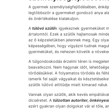
A gyermek személyiségfejlődésében, énképé
legtöbbször a gyermeket gondozó anya alakí
és önértékelése kialakuljon.
A
túlóvó szülő
k igyekeznek gyermeküket mi
ártalomtól. Ezek a szülők hajlamosak mind
az ő képzeletükben jelennek meg. Egy olyan
képességében, hogy vigyázni tudnak magukra
gyermeküket, és nehezen követik a növeke
A túlgondoskodás érzelmi téren is megjelen
beavatkozni. Nem hagynak időt, lehetősége
törődésükkel. A folyamatos törődés és fél
ismerik fel saját vágyaikat és késztetéseike
szülők túlóvó attitűdje miatt kimarad náluk
Vannak olyan szülők, akik kevés empátiával
dicséretet. A
túlzottan autoriter, önkénye
ezért gyakran olyan dolgokat vár el tőle, 