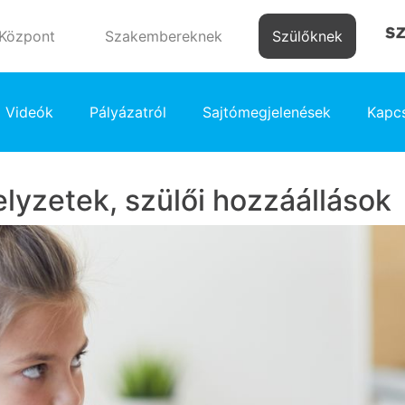
 Központ
Szakembereknek
Szülőknek
Videók
Pályázatról
Sajtómegjelenések
Kapcs
lyzetek, szülői hozzáállások