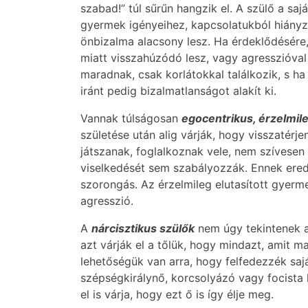
szabad!” túl sűrűn hangzik el. A szülő a s
gyermek igényeihez, kapcsolatukból hiány
önbizalma alacsony lesz. Ha érdeklődésére, 
miatt visszahúzódó lesz, vagy agresszióval 
maradnak, csak korlátokkal találkozik, s ha
iránt pedig bizalmatlanságot alakít ki.
Vannak túlságosan
egocentrikus, érzelmil
születése után alig várják, hogy visszatér
játszanak, foglalkoznak vele, nem szívesen 
viselkedését sem szabályozzák. Ennek ered
szorongás. Az érzelmileg elutasított gyerm
agresszió.
A
nárcisztikus szülők
nem úgy tekintenek a
azt várják el a tőlük, hogy mindazt, amit m
lehetőségük van arra, hogy felfedezzék saj
szépségkirálynő, korcsolyázó vagy focista l
el is várja, hogy ezt ő is így élje meg.