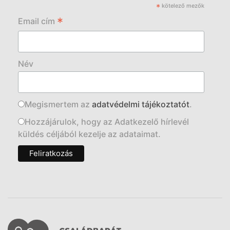
*
kötelező mezők
*
Email cím
Név
Megismertem az
adatvédelmi tájékoztatót
.
Hozzájárulok, hogy az Adatkezelő hírlevél
küldés céljából kezelje az adataimat.