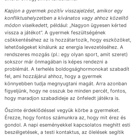
Kapjon a gyermek pozitív visszajelzést, amikor egy
konfliktushelyzetben a kívánatos vagy ahhoz közelítő
módon viselkedett,
például: „Nagyon ügyesen kérted
vissza a játékot”. A gyermek feszültségének
csökkentéséhez az is hozzátartozik, hogy eszközöket,
lehetőségeket kínálunk az energia levezetéséhez. A
rendszeres mozgás (pl.: egy olyan sport, amit szeret)
sokszor már önmagában is képes rendezni a
problémát. A terhelés boldogsághormonokat szabadít
fel, ami hozzájárul ahhoz, hogy a gyermek
könnyebben tudja megnyugtani magát. Arra azonban
figyeljünk, hogy ne osszuk be minden percét, fontos,
hogy maradjon szabadideje az önfeledt játékra is.
Őszinte érdeklődéssel vegyük körbe a gyermeket.
Érezze, hogy fontos számunkra az, hogy mit érez és
gondol. A napi eseményekkel kapcsolatos meghitt esti
beszélgetések, a testi kontaktus, az ölelések segítik