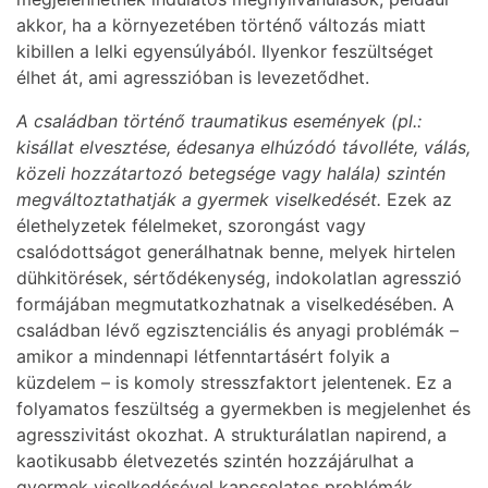
akkor, ha a környezetében történő változás miatt
kibillen a lelki egyensúlyából. Ilyenkor feszültséget
élhet át, ami agresszióban is levezetődhet.
A családban történő traumatikus események (pl.:
kisállat elvesztése, édesanya elhúzódó távolléte, válás,
közeli hozzátartozó betegsége vagy halála) szintén
megváltoztathatják a gyermek viselkedését.
Ezek az
élethelyzetek félelmeket, szorongást vagy
csalódottságot generálhatnak benne, melyek hirtelen
dühkitörések, sértődékenység, indokolatlan agresszió
formájában megmutatkozhatnak a viselkedésében. A
családban lévő egzisztenciális és anyagi problémák –
amikor a mindennapi létfenntartásért folyik a
küzdelem – is komoly stresszfaktort jelentenek. Ez a
folyamatos feszültség a gyermekben is megjelenhet és
agresszivitást okozhat. A strukturálatlan napirend, a
kaotikusabb életvezetés szintén hozzájárulhat a
gyermek viselkedésével kapcsolatos problémák