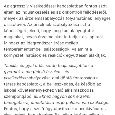
Az agresszív viselkedéssel kapcsolatban fontos szót
ejteni az indulatkezelés és az önkontroll fejlődéséről,
melyek az érzelemszabályozás folyamatának lényeges
összetevői. Az érzelmek szabályozása azt a
képességet jelenti, hogy meg tudjuk nyugtatni
magunkat, heves érzelmeinket le tudjuk csillapítani.
Mindezt az idegrendszer érése mellett
temperamentumbeli sajátosságok, valamint a
környezeti hatások és reakciók együttesen alakítják.
Tanulás és gyakorlás során tudja elsajátítani a
gyermek a megfelelő érzelem- és
viselkedésszabályozást,
ami döntő fontosságú a
társas kapcsolatok, a beilleszkedés, és később az
iskolai követelményekhez való alkalmazkodás
szempontjából is.
Ehhez nagyon sok érzelmi
támogatásra, útmutatásra és jó példára van szüksége.
Fontos, hogy a szülő úgy utasítsa el a nemkívánatos
viselkedést, hogy közben fizikailag és érzelmileg is