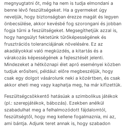
megnyugtatni őt, még ha nem is tudja elmondani a
benne lévő feszültségeket. Ha a gyermeket úgy
neveljük, hogy biztonságban érezze magát és legyen
önbecsülése, akkor kevésbé fog szorongani és jobban
fogja tűrni a feszültségeket. Megsegíthetjük azzal is,
hogy hangsúlyt fektetünk tűrőképességének és
frusztrációs toleranciájának növelésére. Ez az
akadályokkal való megküzdés, a kitartás és a
várakozás képességének a fejlesztését jelenti.
Mindezeket a hétköznapi élet apró eseményei közben
tudjuk erősíteni, például: előre megbeszéljük, hogy
csak egy dolgot vásárolunk neki a közértben, és csak
akkor eheti meg vagy kaphatja meg, ha már kifizettük.
Feszültségcsökkentő hatásúak a szimbolikus játékok
(pl.: szerepjátékok, bábozás). Ezekben anélkül
szabadulhat meg a felhalmozódott fájdalomtól,
feszültségtől, hogy meg kellene fogalmaznia, mi az,
ami bántja. Adjunk teret annak is, hogy szabadon