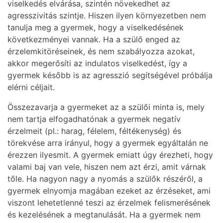
viselkedés elvárása, szintén növekedhet az
agresszivitás szintje. Hiszen ilyen környezetben nem
tanulja meg a gyermek, hogy a viselkedésének
következményei vannak. Ha a szülő enged az
érzelemkitöréseinek, és nem szabályozza azokat,
akkor megerősíti az indulatos viselkedést, így a
gyermek később is az agresszió segítségével próbálja
elérni céljait.
Összezavarja a gyermeket az a szülői minta is, mely
nem tartja elfogadhatónak a gyermek negatív
érzelmeit (pl.: harag, félelem, féltékenység) és
törekvése arra irányul, hogy a gyermek egyáltalán ne
érezzen ilyesmit. A gyermek emiatt úgy érezheti, hogy
valami baj van vele, hiszen nem azt érzi, amit várnak
tőle. Ha nagyon nagy a nyomás a szülők részéről, a
gyermek elnyomja magában ezeket az érzéseket, ami
viszont lehetetlenné teszi az érzelmek felismerésének
és kezelésének a megtanulását. Ha a gyermek nem