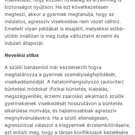
biztonságot nyújtson. Ha ezt következetesen
megteszi, akkor a gyermek megtanulja, hogy az
indulatos, agresszív viselkedése nem vezet célhoz.
Emellett olyan példákat is elsajátít, melyekkel előbb-
utóbb önállóan is meg tudja változtatni érzelmi és
indulati állapotát.
Nevelési stílus
A szülői bánásmód már kezdetektől fogva
meghatározza a gyermek személyiségfejlődését,
viselkedésmódját. A hatalomhangsúlyozó (autoriter)
büntetési módokat (fizikai büntetés, kiabálás,
megszégyenítés, érzelmi zsarolás) alkalmazó szülők
gyermekeinek viselkedését hosszútávon a büntetés
elkerülése motiválja, és hajlamosabbak agresszív
megnyilvánulásokra. Ha a szülő ellenségesen,
agresszióval válaszol a kisgyermek érzelemkitöréseire,
azt erősíti meg, hogy a társas konfliktusok kezelésére