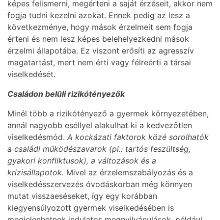
képes felismerni, megérteni a saját érzéseit, akkor nem
fogja tudni kezelni azokat. Ennek pedig az lesz a
következménye, hogy mások érzelmeit sem fogja
érteni és nem lesz képes belehelyezkedni mások
érzelmi állapotába. Ez viszont erősíti az agresszív
magatartást, mert nem érti vagy félreérti a társai
viselkedését.
Családon belüli rizikótényezők
Minél több a rizikótényező a gyermek környezetében,
annál nagyobb eséllyel alakulhat ki a kedvezőtlen
viselkedésmód.
A kockázati faktorok közé sorolhatók
a családi működészavarok (pl.: tartós feszültség,
gyakori konfliktusok), a változások és a
krízisállapotok.
Mivel az érzelemszabályozás és a
viselkedésszervezés óvodáskorban még könnyen
mutat visszaeséseket, így egy korábban
kiegyensúlyozott gyermek viselkedésében is
megjelenhetnek indulatos megnyilvánulások, például