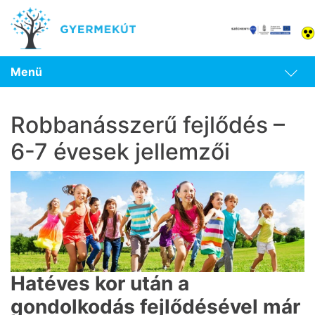
Menü
Robbanásszerű fejlődés –
6-7 évesek jellemzői
Hatéves kor után a
gondolkodás fejlődésével már