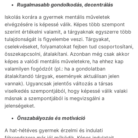
Rugalmasabb gondolkodás, decentrálás
Iskolás korára a gyermek mentális műveletek
elvégzésére is képessé válik. Képes több szempont
szerint értékelni valamit, a tárgyaknak egyszerre több
tulajdonságát is figyelembe veszi. Tárgyakat,
cselekvéseket, folyamatokat fejben tud csoportosítani,
összekapcsolni, átalakítani. Azonban még csak akkor
képes a valódi mentális műveletekre, ha ehhez kap
valamilyen fogódzót (pl.: ha a gondolatban
átalakítandó tárgyak, események aktuálisan jelen
vannak). Ugyancsak jelentős változás a társas
viselkedés szempontjából, hogy képessé válik valaki
másnak a szempontjából is megvizsgálni a
jelenségeket.
Önszabályozás és motiváció
A hat-hétéves gyermek érzelmi és indulati
fékrendszere már jól működik. Képes indulatait,