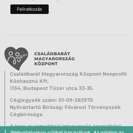
Családbarát Magyarország Központ Nonprofit
Közhasznú Kft.
1134, Budapest Tüzér utca 33-35.
Cégjegyzék szám: 01-09-283975
Nyilvántartó Bíróság: Fővárosi Törvényszék
Cégbírósága
A kora gyermekkori intervenció ágazatközi
Weboldalunkon sütiket használunk. Az oldalon az