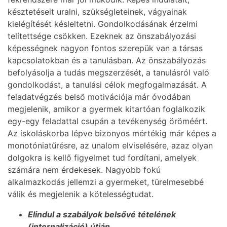
késztetéseit uralni, szükségleteinek, vágyainak
kielégítését késleltetni. Gondolkodásának érzelmi
telítettsége csökken. Ezeknek az önszabályozási
képességnek nagyon fontos szerepük van a társas
kapcsolatokban és a tanulásban. Az önszabályozás
befolyásolja a tudás megszerzését, a tanulásról való
gondolkodást, a tanulási célok megfogalmazását. A
feladatvégzés belső motivációja már óvodában
megjelenik, amikor a gyermek kitartóan foglalkozik
egy-egy feladattal csupán a tevékenység öröméért.
Az iskoláskorba lépve bizonyos mértékig már képes a
monotóniatűrésre, az unalom elviselésére, azaz olyan
dolgokra is kellő figyelmet tud fordítani, amelyek
számára nem érdekesek. Nagyobb fokú
alkalmazkodás jellemzi a gyermeket, türelmesebbé
válik és megjelenik a kötelességtudat.
Elindul a szabályok belsővé tételének
(internalizáció) útján