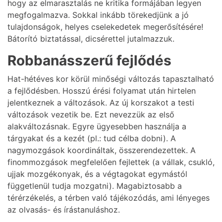
hogy az elmarasztalás ne kritika formájában legyen
megfogalmazva. Sokkal inkább törekedjünk a jó
tulajdonságok, helyes cselekedetek megerősítésére!
Bátorító biztatással, dicsérettel jutalmazzuk.
Robbanásszerű fejlődés
Hat-hétéves kor körül minőségi változás tapasztalható
a fejlődésben. Hosszú érési folyamat után hirtelen
jelentkeznek a változások. Az új korszakot a testi
változások vezetik be. Ezt nevezzük az első
alakváltozásnak. Egyre ügyesebben használja a
tárgyakat és a kezét (pl.: tud célba dobni). A
nagymozgások koordináltak, összerendezettek. A
finommozgások megfelelően fejlettek (a vállak, csukló,
ujjak mozgékonyak, és a végtagokat egymástól
függetlenül tudja mozgatni). Magabiztosabb a
térérzékelés, a térben való tájékozódás, ami lényeges
az olvasás- és írástanuláshoz.