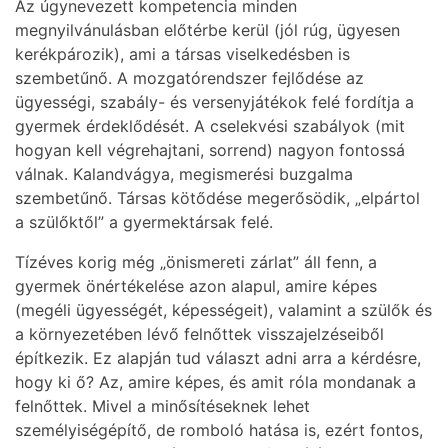
Az úgynevezett kompetencia minden
megnyilvánulásban előtérbe kerül (jól rúg, ügyesen
kerékpározik), ami a társas viselkedésben is
szembetűnő. A mozgatórendszer fejlődése az
ügyességi, szabály- és versenyjátékok felé fordítja a
gyermek érdeklődését. A cselekvési szabályok (mit
hogyan kell végrehajtani, sorrend) nagyon fontossá
válnak. Kalandvágya, megismerési buzgalma
szembetűnő. Társas kötődése megerősödik, „elpártol
a szülőktől” a gyermektársak felé.
Tízéves korig még „önismereti zárlat” áll fenn, a
gyermek önértékelése azon alapul, amire képes
(megéli ügyességét, képességeit), valamint a szülők és
a környezetében lévő felnőttek visszajelzéseiből
építkezik. Ez alapján tud választ adni arra a kérdésre,
hogy ki ő? Az, amire képes, és amit róla mondanak a
felnőttek. Mivel a minősítéseknek lehet
személyiségépítő, de romboló hatása is, ezért fontos,