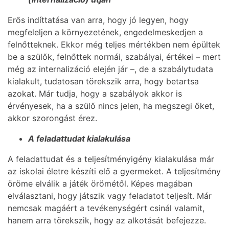
Erős indíttatása van arra, hogy jó legyen, hogy
megfeleljen a környezetének, engedelmeskedjen a
felnőtteknek. Ekkor még teljes mértékben nem épültek
be a szülők, felnőttek normái, szabályai, értékei – mert
még az internalizáció elején jár –, de a szabálytudata
kialakult, tudatosan törekszik arra, hogy betartsa
azokat. Már tudja, hogy a szabályok akkor is
érvényesek, ha a szülő nincs jelen, ha megszegi őket,
akkor szorongást érez.
A feladattudat kialakulása
A feladattudat és a teljesítményigény kialakulása már
az iskolai életre készíti elő a gyermeket. A teljesítmény
öröme elválik a játék örömétől. Képes magában
elválasztani, hogy játszik vagy feladatot teljesít. Már
nemcsak magáért a tevékenységért csinál valamit,
hanem arra törekszik, hogy az alkotását befejezze.