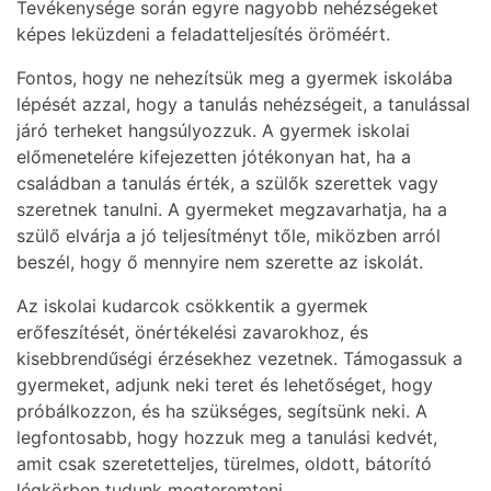
Tevékenysége során egyre nagyobb nehézségeket
képes leküzdeni a feladatteljesítés öröméért.
Fontos, hogy ne nehezítsük meg a gyermek iskolába
lépését azzal, hogy a tanulás nehézségeit, a tanulással
járó terheket hangsúlyozzuk. A gyermek iskolai
előmenetelére kifejezetten jótékonyan hat, ha a
családban a tanulás érték, a szülők szerettek vagy
szeretnek tanulni. A gyermeket megzavarhatja, ha a
szülő elvárja a jó teljesítményt tőle, miközben arról
beszél, hogy ő mennyire nem szerette az iskolát.
Az iskolai kudarcok csökkentik a gyermek
erőfeszítését, önértékelési zavarokhoz, és
kisebbrendűségi érzésekhez vezetnek. Támogassuk a
gyermeket, adjunk neki teret és lehetőséget, hogy
próbálkozzon, és ha szükséges, segítsünk neki. A
legfontosabb, hogy hozzuk meg a tanulási kedvét,
amit csak szeretetteljes, türelmes, oldott, bátorító
légkörben tudunk megteremteni.