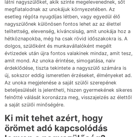
látni nagyszülőket, akik szinte megelevenednek, sőt
megfiatalodnak az unokájuk környezetében. Az
esetleg régóta nyugdíjas létben, vagy egyedül élő
nagyszülőnek különösen fontos lehet az az élettel
telítettség, elevenség, kíváncsiság, amit unokája hoz a
hétköznapokba, még ha csak rövid időszakokra is. A
dolgos, szülőként és munkavállalóként megélt
évtizedek után újra fontos valakinek mindaz, amit tesz,
amit mond. Az unoka érintése, simogatása, naiv
érdeklődése, tiszta tekintete a nagyszülő számára is
új, sokszor eddig ismeretlen érzéseket, élményeket ad.
Az unoka megjelenése a saját szülői szerepének
beteljesülését is jelentheti, hiszen gyermekének sikeres
felnőtté válását koronázza meg, visszajelzés az élettől
a saját szülői minőségére.
Ki mit tehet azért, hogy
örömet adó kapcsolódás