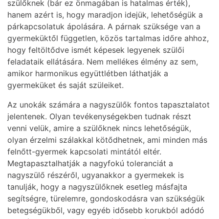
szülőknek (bár ez önmagában is hatalmas érték),
hanem azért is, hogy maradjon idejük, lehetőségük a
párkapcsolatuk ápolására. A párnak szüksége van a
gyermeküktől független, közös tartalmas időre ahhoz,
hogy feltöltődve ismét képesek legyenek szülői
feladataik ellátására. Nem mellékes élmény az sem,
amikor harmonikus együttlétben láthatják a
gyermeküket és saját szüleiket.
Az unokák számára a nagyszülők fontos tapasztalatot
jelentenek. Olyan tevékenységekben tudnak részt
venni velük, amire a szülőknek nincs lehetőségük,
olyan érzelmi szálakkal kötődhetnek, ami minden más
felnőtt-gyermek kapcsolati mintától eltér.
Megtapasztalhatják a nagyfokú toleranciát a
nagyszülő részéről, ugyanakkor a gyermekek is
tanulják, hogy a nagyszülőknek esetleg másfajta
segítségre, türelemre, gondoskodásra van szükségük
betegségükből, vagy egyéb idősebb korukból adódó