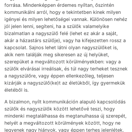
forrása. Mindenképpen érdemes nyíltan, őszintén
kommunikálni arról, hogy e tekintetben kinek milyen
igényei és milyen lehetőségei vannak. Különösen nehéz
jól jelen lenni, segíteni, ha a szülők valamelyike
bizalmatlan a nagyszülő felé (lehet ez akár a saját,
akár a házastárs szülője), vagy ha kifejezetten rossz a
kapcsolat. Sajnos lehet látni olyan nagyszülőket is,
akik nem találják meg sikeresen az új helyüket,
szerepüket a megváltozott körülményekben: vagy a
szülők elvárásai irreálisak, és túl nagy terheket tesznek
a nagyszülőre, vagy éppen ellenkezőleg, teljesen
kizárják a nagyszülő(ke)t az életükből, így gyermekük
életéből is.
A bizalmon, nyílt kommunikáción alapuló kapcsolódás
szülők és nagyszülők között lehetővé teszi, hogy
mindenki megtalálhassa és megtanulhassa új szerepét,
helyét a megváltozott körülmények között, hogy ne
legyenek nagy hiányok, vagy éppen terhes jelenlétek.