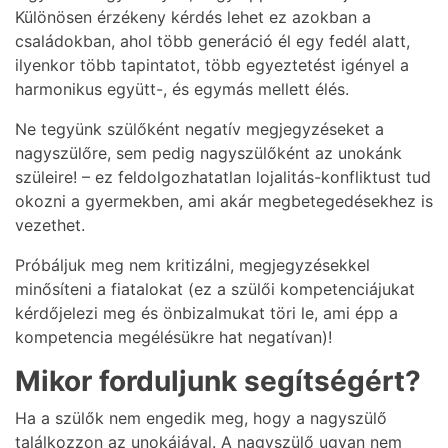
Különösen érzékeny kérdés lehet ez azokban a
családokban, ahol több generáció él egy fedél alatt,
ilyenkor több tapintatot, több egyeztetést igényel a
harmonikus együtt-, és egymás mellett élés.
Ne tegyünk szülőként negatív megjegyzéseket a
nagyszülőre, sem pedig nagyszülőként az unokánk
szüleire! – ez feldolgozhatatlan lojalitás-konfliktust tud
okozni a gyermekben, ami akár megbetegedésekhez is
vezethet.
Próbáljuk meg nem kritizálni, megjegyzésekkel
minősíteni a fiatalokat (ez a szülői kompetenciájukat
kérdőjelezi meg és önbizalmukat töri le, ami épp a
kompetencia megélésükre hat negatívan)!
Mikor forduljunk segítségért?
Ha a szülők nem engedik meg, hogy a nagyszülő
találkozzon az unokájával. A nagyszülő ugyan nem