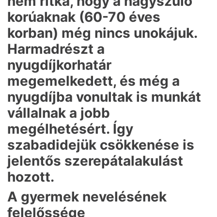
nem ritka, hogy a nagyszülő
korúaknak (60-70 éves
korban) még nincs unokájuk.
Harmadrészt a
nyugdíjkorhatár
megemelkedett, és még a
nyugdíjba vonultak is munkát
vállalnak a jobb
megélhetésért. Így
szabadidejük csökkenése is
jelentős szerepátalakulást
hozott.
A gyermek nevelésének
felelőssége