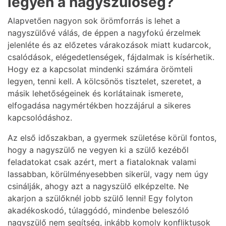
legyen a nagyszülőség?
Alapvetően nagyon sok örömforrás is lehet a
nagyszülővé válás, de éppen a nagyfokú érzelmek
jelenléte és az előzetes várakozások miatt kudarcok,
csalódások, elégedetlenségek, fájdalmak is kísérhetik.
Hogy ez a kapcsolat mindenki számára örömteli
legyen, tenni kell. A kölcsönös tisztelet, szeretet, a
másik lehetőségeinek és korlátainak ismerete,
elfogadása nagymértékben hozzájárul a sikeres
kapcsolódáshoz.
Az első időszakban, a gyermek születése körül fontos,
hogy a nagyszülő ne vegyen ki a szülő kezéből
feladatokat csak azért, mert a fiataloknak valami
lassabban, körülményesebben sikerül, vagy nem úgy
csinálják, ahogy azt a nagyszülő elképzelte. Ne
akarjon a szülőknél jobb szülő lenni! Egy folyton
akadékoskodó, túlaggódó, mindenbe beleszóló
nagyszülő nem segítség, inkább komoly konfliktusok