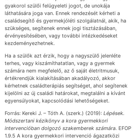
gyakorol szülői felügyeleti jogot, de unokája
láthatására joga van. Ennek rendezését kérheti a
családsegítő és gyermekjóléti szolgálatnál, akik, ha
szükséges, segítenek ennek jogi tisztázásában,
érvényesítésében, vagy további intézkedéseket
kezdeményezhetnek.
Ha a szülők azt érzik, hogy a nagyszülő jelenléte
terhes, vagy kiszámíthatatlan, vagy a gyermek
számára nem megfelelő, az ő saját életritmusuk,
értékrendjük kialakításában akadályozó, akkor
kérhetnek családterápiás segítséget, ahol segítenek
kijelölni az új családi határokat, megtalálni a kívánt
egyensúlyokat, kapcsolódási lehetőségeket.
Forrás: Kereki J. – Tóth A. (szerk.) (2019):
Lépések.
Módszertani kézikönyv a kora gyermekkori
intervencióban dolgozó szakemberek számára.
EFOP
1.9.5 A kora gyermekkori intervenció ágazatközi