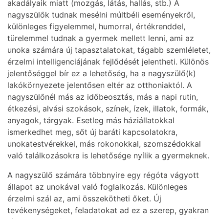
akadályaik miatt (mozgás, látás, hallás, stb.) A
nagyszülők tudnak mesélni múltbéli eseményekről,
különleges figyelemmel, humorral, értékrenddel,
türelemmel tudnak a gyermek mellett lenni, ami az
unoka számára új tapasztalatokat, tágabb szemléletet,
érzelmi intelligenciájának fejlődését jelentheti. Különös
jelentőséggel bír ez a lehetőség, ha a nagyszülő(k)
lakókörnyezete jelentősen eltér az otthoniaktól. A
nagyszülőnél más az időbeosztás, más a napi rutin,
étkezési, alvási szokások, színek, ízek, illatok, formák,
anyagok, tárgyak. Esetleg más háziállatokkal
ismerkedhet meg, sőt új baráti kapcsolatokra,
unokatestvérekkel, más rokonokkal, szomszédokkal
való találkozásokra is lehetősége nyílik a gyermeknek.
A nagyszülő számára többnyire egy régóta vágyott
állapot az unokával való foglalkozás. Különleges
érzelmi szál az, ami összekötheti őket. Új
tevékenységeket, feladatokat ad ez a szerep, gyakran