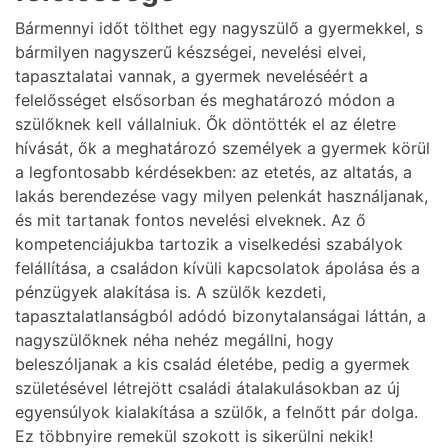
Bármennyi időt tölthet egy nagyszülő a gyermekkel, s
bármilyen nagyszerű készségei, nevelési elvei,
tapasztalatai vannak, a gyermek neveléséért a
felelősséget elsősorban és meghatározó módon a
szülőknek kell vállalniuk. Ők döntötték el az életre
hívását, ők a meghatározó személyek a gyermek körül
a legfontosabb kérdésekben: az etetés, az altatás, a
lakás berendezése vagy milyen pelenkát használjanak,
és mit tartanak fontos nevelési elveknek. Az ő
kompetenciájukba tartozik a viselkedési szabályok
felállítása, a családon kívüli kapcsolatok ápolása és a
pénzügyek alakítása is. A szülők kezdeti,
tapasztalatlanságból adódó bizonytalanságai láttán, a
nagyszülőknek néha nehéz megállni, hogy
beleszóljanak a kis család életébe, pedig a gyermek
születésével létrejött családi átalakulásokban az új
egyensúlyok kialakítása a szülők, a felnőtt pár dolga.
Ez többnyire remekül szokott is sikerülni nekik!