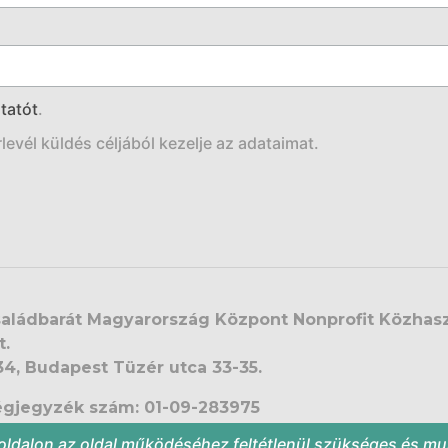
tatót
.
evél küldés céljából kezelje az adataimat.
aládbarát Magyarország Központ Nonprofit Közhas
t.
34, Budapest Tüzér utca 33-35.
gjegyzék szám: 01-09-283975
ilvántartó Bíróság: Fővárosi Törvényszék Cégbírós
oldalon az oldal működéséhez feltétlenül szükséges és 