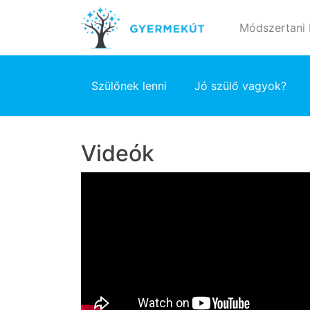
Módszertani
Szülőnek lenni
Jó szülő vagyok?
Videók