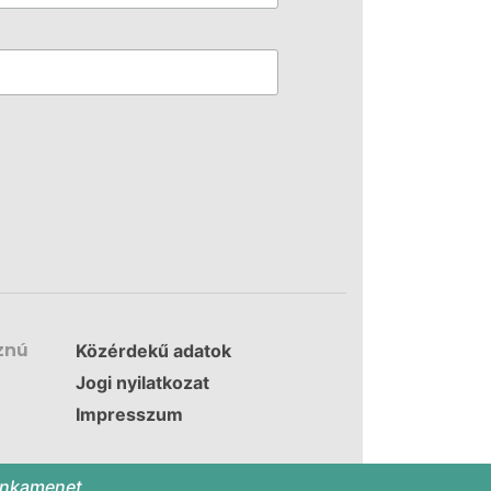
znú
Közérdekű adatok
Jogi nyilatkozat
Impresszum
ága
munkamenet