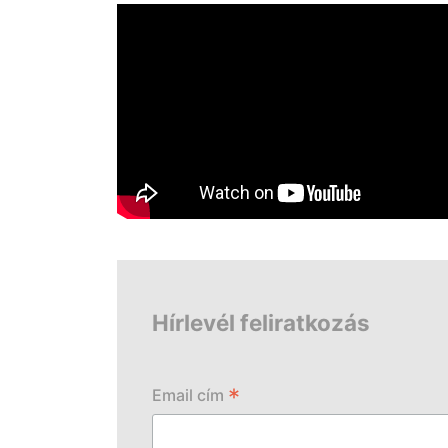
Hírlevél feliratkozás
*
Email cím