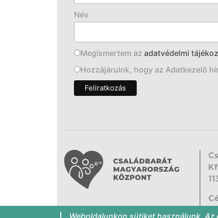
Név
Megismertem az
adatvédelmi tájékoz
Hozzájárulok, hogy az Adatkezelő hírl
Cs
Kf
11
Cé
Ny
Weboldalunkon sütiket használunk. Az 