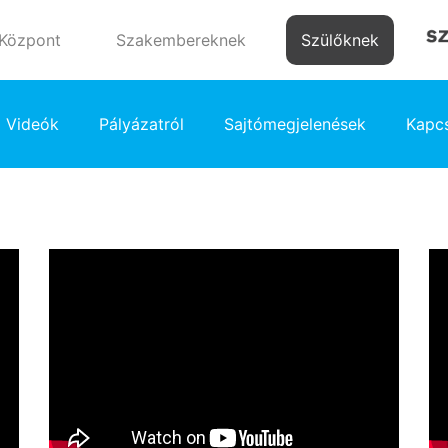
 Központ
Szakembereknek
Szülőknek
Videók
Pályázatról
Sajtómegjelenések
Kapcs