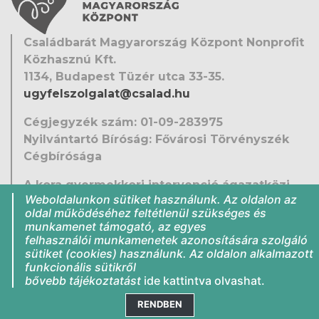
Családbarát Magyarország Központ Nonprofit
Közhasznú Kft.
1134, Budapest Tüzér utca 33-35.
ugyfelszolgalat@csalad.hu
Cégjegyzék szám: 01-09-283975
Nyilvántartó Bíróság: Fővárosi Törvényszék
Cégbírósága
A kora gyermekkori intervenció ágazatközi
Weboldalunkon sütiket használunk. Az oldalon az
fejlesztése
oldal működéséhez feltétlenül szükséges és
EFOP-1.9.5-VEKOP-16-2016-00001
munkamenet támogató, az egyes
Közérdekű adatok
felhasználói munkamenetek azonosítására szolgáló
sütiket (cookies) használunk. Az oldalon alkalmazott
Jogi nyilatkozat
funkcionális sütikről
Impresszum
bővebb tájékoztatást
ide kattintva
olvashat.
RENDBEN