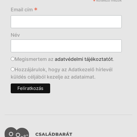
*
kötelező mezők
*
Email cím
Név
Megismertem az
adatvédelmi tájékoztatót
.
Hozzájárulok, hogy az Adatkezelő hírlevél
küldés céljából kezelje az adataimat.