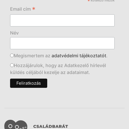
*
kötelező mezők
*
Email cím
Név
Megismertem az
adatvédelmi tájékoztatót
.
Hozzájárulok, hogy az Adatkezelő hírlevél
küldés céljából kezelje az adataimat.