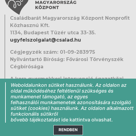
Családbarát Magyarország Központ Nonprofit
Közhasznú Kft.
1134, Budapest Tüzér utca 33-35.
ugyfelszolgalat@csalad.hu
Cégjegyzék szám: 01-09-283975
Nyilvántartó Bíróság: Fővárosi Törvényszék
Cégbírósága
A kora gyermekkori intervenció ágazatközi
Weboldalunkon sütiket használunk. Az oldalon az
fejlesztése
oldal működéséhez feltétlenül szükséges és
EFOP-1.9.5-VEKOP-16-2016-00001
munkamenet támogató, az egyes
Közérdekű adatok
felhasználói munkamenetek azonosítására szolgáló
sütiket (cookies) használunk. Az oldalon alkalmazott
Jogi nyilatkozat
funkcionális sütikről
Impresszum
bővebb tájékoztatást
ide kattintva
olvashat.
RENDBEN