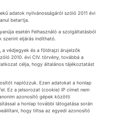
ekű adatok nyilvánosságáról szóló 2011 évi
anul betartja.
yanúja esetén Felhasználó a szolgáltatásból
szerint eljárás indítható.
 a védjegyek és a földrajzi árujelzők
szóló 2010. évi CIV. törvény, továbbá a
atkozat célja, hogy általános tájékoztatást
nosítót naplózzuk. Ezen adatokat a honlap
el. Ez a jelsorozat (cookie) IP címet nem
 anonim azonosító gépek közötti
ítással a honlap további látogatása során
eállítani, hogy tiltsa az egyedi azonosító