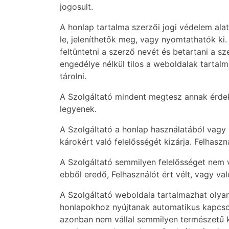
jogosult.
A honlap tartalma szerzői jogi védelem alat
le, jeleníthetők meg, vagy nyomtathatók ki.
feltüntetni a szerző nevét és betartani a s
engedélye nélkül tilos a weboldalak tartal
tárolni.
A Szolgáltató mindent megtesz annak érdek
legyenek.
A Szolgáltató a honlap használatából vagy h
károkért való felelősségét kizárja. Felhaszn
A Szolgáltató semmilyen felelősséget nem v
ebből eredő, Felhasználót ért vélt, vagy va
A Szolgáltató weboldala tartalmazhat olyan
honlapokhoz nyújtanak automatikus kapcsol
azonban nem vállal semmilyen természetű k