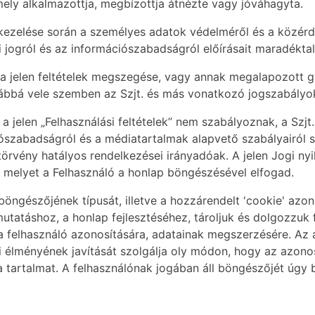
ely alkalmazottja, megbízottja átnézte vagy jóváhagyta.
kezelése során a személyes adatok védelméről és a közérd
 jogról és az információszabadságról előírásait maradéktal
l a jelen feltételek megszegése, vagy annak megalapozott g
vábbá vele szemben az Szjt. és más vonatkozó jogszabályok 
elen „Felhasználási feltételek” nem szabályoznak, a Szjt.,
ajtószabadságról és a médiatartalmak alapvető szabályairól 
törvény hatályos rendelkezései irányadóak. A jelen Jogi nyil
ől, melyet a Felhasználó a honlap böngészésével elfogad.
böngészőjének típusát, illetve a hozzárendelt 'cookie' azo
mutatáshoz, a honlap fejlesztéséhez, tároljuk és dolgozzuk f
 felhasználó azonosítására, adatainak megszerzésére. Az
 élményének javítását szolgálja oly módon, hogy az azonos
a tartalmat. A felhasználónak jogában áll böngészőjét úgy b