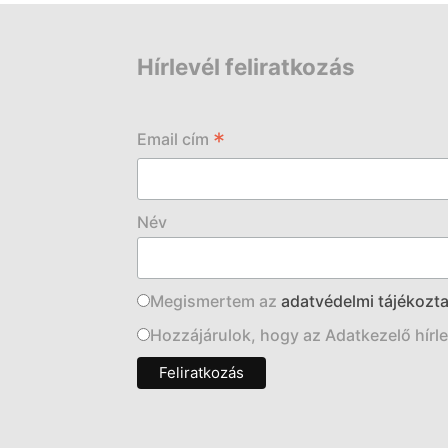
Hírlevél feliratkozás
*
Email cím
Név
Megismertem az
adatvédelmi tájékozta
Hozzájárulok, hogy az Adatkezelő hírlev