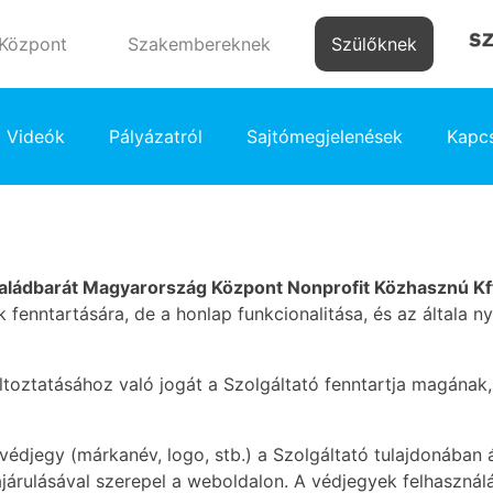
 Központ
Szakembereknek
Szülőknek
Videók
Pályázatról
Sajtómegjelenések
Kapcs
aládbarát Magyarország Központ Nonprofit Közhasznú Kf
fenntartására, de a honlap funkcionalitása, és az általa n
 változtatásához való jogát a Szolgáltató fenntartja magána
védjegy (márkanév, logo, stb.) a Szolgáltató tulajdonában 
árulásával szerepel a weboldalon. A védjegyek felhasználá