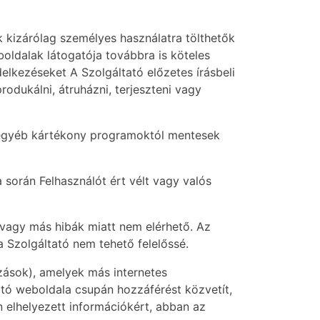
ók kizárólag személyes használatra tölthetők
boldalak látogatója továbbra is köteles
delkezéseket A Szolgáltató előzetes írásbeli
odukálni, átruházni, terjeszteni vagy
e egyéb kártékony programoktól mentesek
 során Felhasználót ért vélt vagy valós
, vagy más hibák miatt nem elérhető. Az
a Szolgáltató nem tehető felelőssé.
zások), amelyek más internetes
tó weboldala csupán hozzáférést közvetít,
 elhelyezett információkért, abban az