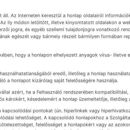
t áll. Az Interneten keresztül a honlap oldalairól informáci
 Az ily módon letöltött, illetve kinyomtatott oldalakon a we
zerzői jogra, és egyéb szellemi tulajdonjogra vonatkozó ren
mának egészét vagy bármely részeit bármilyen formában repr
ében, hogy a honlapon elhelyezett anyagok vírus- illetv
asználhatatlanságából eredő, illetőleg a honlap használata
áló a honlapot kizárólag saját felelősségére használja.
állal azért, ha a Felhasználó rendszerében kompatibilitási
lós károkért, késedelemért a honlap üzemeltetője, illetőleg 
 kapcsolódási pontokat (ún. hiperlinkek vagy hiperhivatko
ódási lehetőséget. A kapcsolódó honlapokhoz a Szolgálta
ötelezettséget, felelősséget a honlapokért vagy az azokon