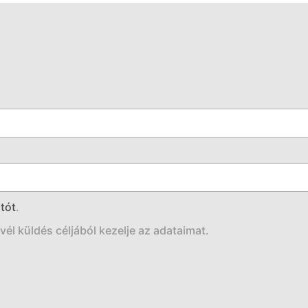
tót
.
él küldés céljából kezelje az adataimat.