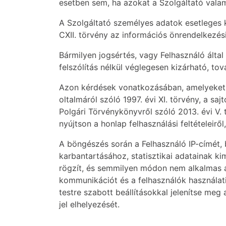
esetben sem, ha azokat a Szolgáltató valam
A Szolgáltató személyes adatok esetleges 
CXII. törvény az információs önrendelkezési
Bármilyen jogsértés, vagy Felhasználó álta
felszólítás nélkül véglegesen kizárható, to
Azon kérdések vonatkozásában, amelyeket a j
oltalmáról szóló 1997. évi XI. törvény, a s
Polgári Törvénykönyvről szóló 2013. évi V. 
nyújtson a honlap felhasználási feltételeir
A böngészés során a Felhasználó IP-címét, 
karbantartásához, statisztikai adatainak ki
rögzít, és semmilyen módon nem alkalmas a
kommunikációt és a felhasználók használati
testre szabott beállításokkal jelenítse meg 
jel elhelyezését.