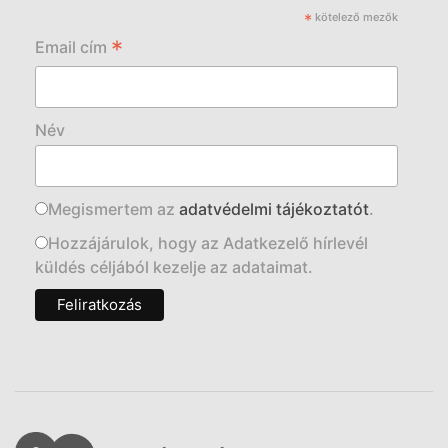
*
kötelező mezők
*
Email cím
Név
Megismertem az
adatvédelmi tájékoztatót
.
Hozzájárulok, hogy az Adatkezelő hírlevél
küldés céljából kezelje az adataimat.