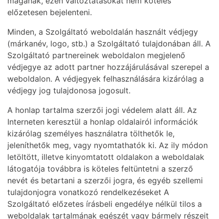
magának, ezen változtatásokat nem köteles
előzetesen bejelenteni.
Minden, a Szolgáltató weboldalán használt védjegy
(márkanév, logo, stb.) a Szolgáltató tulajdonában áll. A
Szolgáltató partnereinek weboldalon megjelenő
védjegye az adott partner hozzájárulásával szerepel a
weboldalon. A védjegyek felhasználására kizárólag a
védjegy jog tulajdonosa jogosult.
A honlap tartalma szerzői jogi védelem alatt áll. Az
Interneten keresztül a honlap oldalairól információk
kizárólag személyes használatra tölthetők le,
jeleníthetők meg, vagy nyomtathatók ki. Az ily módon
letöltött, illetve kinyomtatott oldalakon a weboldalak
látogatója továbbra is köteles feltüntetni a szerző
nevét és betartani a szerzői jogra, és egyéb szellemi
tulajdonjogra vonatkozó rendelkezéseket A
Szolgáltató előzetes írásbeli engedélye nélkül tilos a
weboldalak tartalmának egészét vagy bármely részeit