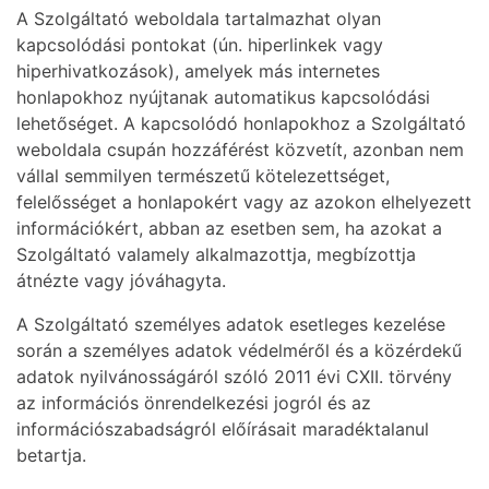
A Szolgáltató weboldala tartalmazhat olyan
kapcsolódási pontokat (ún. hiperlinkek vagy
hiperhivatkozások), amelyek más internetes
honlapokhoz nyújtanak automatikus kapcsolódási
lehetőséget. A kapcsolódó honlapokhoz a Szolgáltató
weboldala csupán hozzáférést közvetít, azonban nem
vállal semmilyen természetű kötelezettséget,
felelősséget a honlapokért vagy az azokon elhelyezett
információkért, abban az esetben sem, ha azokat a
Szolgáltató valamely alkalmazottja, megbízottja
átnézte vagy jóváhagyta.
A Szolgáltató személyes adatok esetleges kezelése
során a személyes adatok védelméről és a közérdekű
adatok nyilvánosságáról szóló 2011 évi CXII. törvény
az információs önrendelkezési jogról és az
információszabadságról előírásait maradéktalanul
betartja.