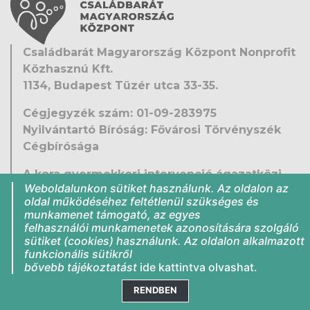
Családbarát Magyarország Központ Nonprofit
Közhasznú Kft.
1134, Budapest Tüzér utca 33-35.
Cégjegyzék szám: 01-09-283975
Nyilvántartó Bíróság: Fővárosi Törvényszék
Cégbírósága
A kora gyermekkori intervenció ágazatközi
Weboldalunkon sütiket használunk. Az oldalon az
fejlesztése
oldal működéséhez feltétlenül szükséges és
EFOP-1.9.5-VEKOP-16-2016-00001
munkamenet támogató, az egyes
Közérdekű adatok
felhasználói munkamenetek azonosítására szolgáló
sütiket (cookies) használunk. Az oldalon alkalmazott
Jogi nyilatkozat
funkcionális sütikről
Impresszum
bővebb tájékoztatást
ide kattintva
olvashat.
RENDBEN