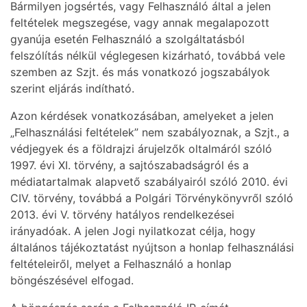
Bármilyen jogsértés, vagy Felhasználó által a jelen
feltételek megszegése, vagy annak megalapozott
gyanúja esetén Felhasználó a szolgáltatásból
felszólítás nélkül véglegesen kizárható, továbbá vele
szemben az Szjt. és más vonatkozó jogszabályok
szerint eljárás indítható.
Azon kérdések vonatkozásában, amelyeket a jelen
„Felhasználási feltételek” nem szabályoznak, a Szjt., a
védjegyek és a földrajzi árujelzők oltalmáról szóló
1997. évi XI. törvény, a sajtószabadságról és a
médiatartalmak alapvető szabályairól szóló 2010. évi
CIV. törvény, továbbá a Polgári Törvénykönyvről szóló
2013. évi V. törvény hatályos rendelkezései
irányadóak. A jelen Jogi nyilatkozat célja, hogy
általános tájékoztatást nyújtson a honlap felhasználási
feltételeiről, melyet a Felhasználó a honlap
böngészésével elfogad.