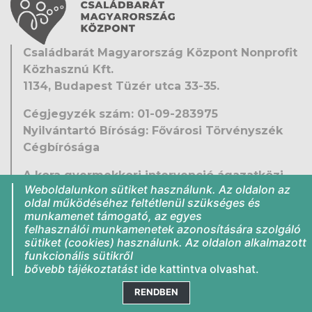
Családbarát Magyarország Központ Nonprofit
Közhasznú Kft.
1134, Budapest Tüzér utca 33-35.
Cégjegyzék szám: 01-09-283975
Nyilvántartó Bíróság: Fővárosi Törvényszék
Cégbírósága
A kora gyermekkori intervenció ágazatközi
Weboldalunkon sütiket használunk. Az oldalon az
fejlesztése
oldal működéséhez feltétlenül szükséges és
EFOP-1.9.5-VEKOP-16-2016-00001
munkamenet támogató, az egyes
Közérdekű adatok
felhasználói munkamenetek azonosítására szolgáló
sütiket (cookies) használunk. Az oldalon alkalmazott
Jogi nyilatkozat
funkcionális sütikről
Impresszum
bővebb tájékoztatást
ide kattintva
olvashat.
RENDBEN