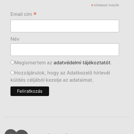
*
kötelező mezők
*
Email cím
Név
Megismertem az
adatvédelmi tájékoztatót
.
Hozzájárulok, hogy az Adatkezelő hírlevél
küldés céljából kezelje az adataimat.