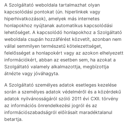
A Szolgáltató weboldala tartalmazhat olyan
kapcsolódási pontokat (ún. hiperlinkek vagy
hiperhivatkozások), amelyek más internetes
honlapokhoz nyújtanak automatikus kapcsolódási
lehetőséget. A kapcsolódó honlapokhoz a Szolgáltató
weboldala csupán hozzáférést közvetít, azonban nem
vállal semmilyen természetű kötelezettséget,
felelősséget a honlapokért vagy az azokon elhelyezett
információkért, abban az esetben sem, ha azokat a
Szolgáltató valamely alkalmazottja, megbízottja
átnézte vagy jóváhagyta.
A Szolgáltató személyes adatok esetleges kezelése
során a személyes adatok védelméről és a közérdekű
adatok nyilvánosságáról szóló 2011 évi CXII. törvény
az információs önrendelkezési jogról és az
információszabadságról előírásait maradéktalanul
betartja.