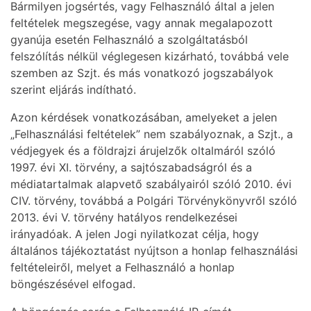
Bármilyen jogsértés, vagy Felhasználó által a jelen
feltételek megszegése, vagy annak megalapozott
gyanúja esetén Felhasználó a szolgáltatásból
felszólítás nélkül véglegesen kizárható, továbbá vele
szemben az Szjt. és más vonatkozó jogszabályok
szerint eljárás indítható.
Azon kérdések vonatkozásában, amelyeket a jelen
„Felhasználási feltételek” nem szabályoznak, a Szjt., a
védjegyek és a földrajzi árujelzők oltalmáról szóló
1997. évi XI. törvény, a sajtószabadságról és a
médiatartalmak alapvető szabályairól szóló 2010. évi
CIV. törvény, továbbá a Polgári Törvénykönyvről szóló
2013. évi V. törvény hatályos rendelkezései
irányadóak. A jelen Jogi nyilatkozat célja, hogy
általános tájékoztatást nyújtson a honlap felhasználási
feltételeiről, melyet a Felhasználó a honlap
böngészésével elfogad.