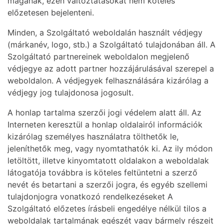
magának, ezen változtatásokat nem köteles
előzetesen bejelenteni.
Minden, a Szolgáltató weboldalán használt védjegy
(márkanév, logo, stb.) a Szolgáltató tulajdonában áll. A
Szolgáltató partnereinek weboldalon megjelenő
védjegye az adott partner hozzájárulásával szerepel a
weboldalon. A védjegyek felhasználására kizárólag a
védjegy jog tulajdonosa jogosult.
A honlap tartalma szerzői jogi védelem alatt áll. Az
Interneten keresztül a honlap oldalairól információk
kizárólag személyes használatra tölthetők le,
jeleníthetők meg, vagy nyomtathatók ki. Az ily módon
letöltött, illetve kinyomtatott oldalakon a weboldalak
látogatója továbbra is köteles feltüntetni a szerző
nevét és betartani a szerzői jogra, és egyéb szellemi
tulajdonjogra vonatkozó rendelkezéseket A
Szolgáltató előzetes írásbeli engedélye nélkül tilos a
weboldalak tartalmának egészét vagy bármely részeit