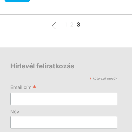
1
2
3
Hírlevél feliratkozás
*
kötelező mezők
*
Email cím
Név