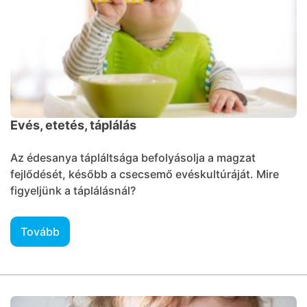
Evés, etetés, táplálás
Az édesanya tápláltsága befolyásolja a magzat
fejlődését, később a csecsemő evéskultúráját. Mire
figyeljünk a táplálásnál?
Tovább