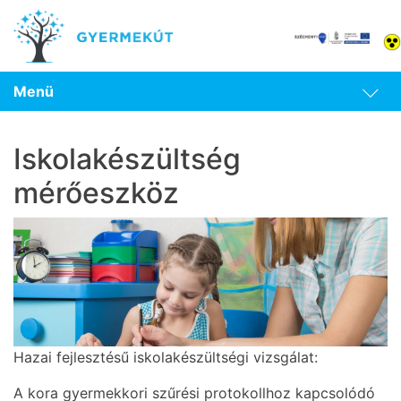
Menü
Iskolakészültség
mérőeszköz
Hazai fejlesztésű iskolakészültségi vizsgálat:
A kora gyermekkori szűrési protokollhoz kapcsolódó