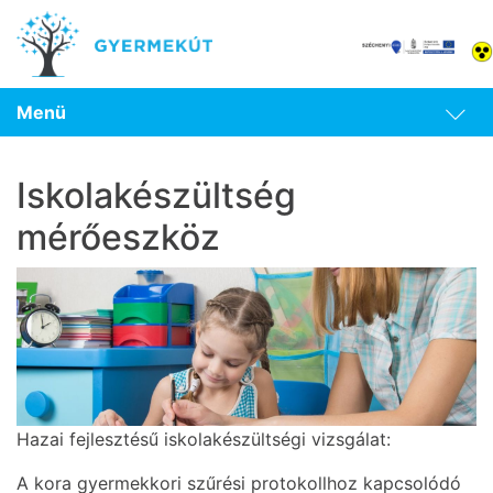
Menü
Iskolakészültség
mérőeszköz
Hazai fejlesztésű iskolakészültségi vizsgálat:
A kora gyermekkori szűrési protokollhoz kapcsolódó