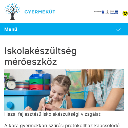
Menü
Iskolakészültség
mérőeszköz
Hazai fejlesztésű iskolakészültségi vizsgálat:
A kora gyermekkori szűrési protokollhoz kapcsolódó