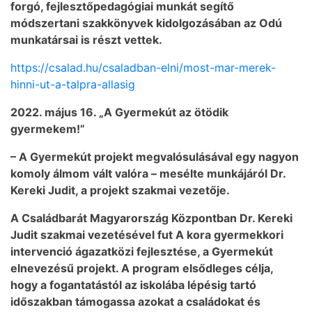
forgó, fejlesztőpedagógiai munkát segítő
módszertani szakkönyvek kidolgozásában az Odú
munkatársai is részt vettek.
https://csalad.hu/csaladban-elni/most-mar-merek-
hinni-ut-a-talpra-allasig
2022. május 16. „A Gyermekút az ötödik
gyermekem!”
– A Gyermekút projekt megvalósulásával egy nagyon
komoly álmom vált valóra – mesélte munkájáról Dr.
Kereki Judit, a projekt szakmai vezetője.
A Családbarát Magyarország Központban Dr. Kereki
Judit szakmai vezetésével fut A kora gyermekkori
intervenció ágazatközi fejlesztése, a Gyermekút
elnevezésű projekt. A program elsődleges célja,
hogy a fogantatástól az iskolába lépésig tartó
időszakban támogassa azokat a családokat és