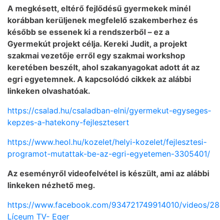
A megkésett, eltérő fejlődésű gyermekek minél
korábban kerüljenek megfelelő szakemberhez és
később se essenek ki a rendszerből – ez a
Gyermekút projekt célja. Kereki Judit, a projekt
szakmai vezetője erről egy szakmai workshop
keretében beszélt, ahol szakanyagokat adott át az
egri egyetemnek. A kapcsolódó cikkek az alábbi
linkeken olvashatóak.
https://csalad.hu/csaladban-elni/gyermekut-egyseges-
kepzes-a-hatekony-fejlesztesert
https://www.heol.hu/kozelet/helyi-kozelet/fejlesztesi-
programot-mutattak-be-az-egri-egyetemen-3305401/
Az eseményről videofelvétel is készült, ami az alábbi
linkeken nézhető meg.
https://www.facebook.com/934721749914010/videos/2
Líceum TV- Eger