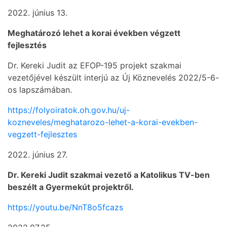
2022. június 13.
Meghatározó lehet a korai években végzett
fejlesztés
Dr. Kereki Judit az EFOP-195 projekt szakmai
vezetőjével készült interjú az Új Köznevelés 2022/5-6-
os lapszámában.
https://folyoiratok.oh.gov.hu/uj-
kozneveles/meghatarozo-lehet-a-korai-evekben-
vegzett-fejlesztes
2022. június 27.
Dr. Kereki Judit szakmai vezető a Katolikus TV-ben
beszélt a Gyermekút projektről.
https://youtu.be/NnT8o5fcazs