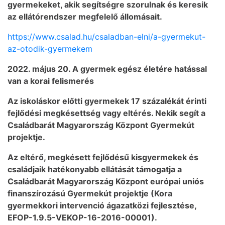
gyermekeket, akik segítségre szorulnak és keresik
az ellátórendszer megfelelő állomásait.
https://www.csalad.hu/csaladban-elni/a-gyermekut-
az-otodik-gyermekem
2022. május 20. A gyermek egész életére hatással
van a korai felismerés
Az iskoláskor előtti gyermekek 17 százalékát érinti
fejlődési megkésettség vagy eltérés. Nekik segít a
Családbarát Magyarország Központ Gyermekút
projektje.
Az eltérő, megkésett fejlődésű kisgyermekek és
családjaik hatékonyabb ellátását támogatja a
Családbarát Magyarország Központ európai uniós
finanszírozású Gyermekút projektje (Kora
gyermekkori intervenció ágazatközi fejlesztése,
EFOP-1.9.5-VEKOP-16-2016-00001).