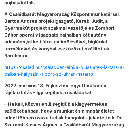
bajbajutottak.
A Családbarát Magyarország Központ munkatársai,
Bartos Andrea projektigazgató, Kereki Judit, a
Gyermekút projekt szakmai vezetője és Zombori
Gábor operatív igazgató hajnalban két autónyi
adománnyal kelt útra, gyümölcsöket, higiéniai
termékeket és konyhai eszközöket szállítottak
Barabásra.
https://csalad.hu/csaladban-elni/a-plussjatek-is-tars-a-
bajban-helyszini-riport-az-ukran-hatarrol
2022. március 18. Fejlesztés, együttműködés,
tájékoztatás - Így segítjük a családokat
– Ha kell, közvetlenül segítjük a kisgyermekes
szülőket abban, hogy a munkát és a magánéletet
minél többen össze tudják hangolni – jelentette ki Dr.
Szuromi-Kovács Ágnes, a Családbarát Magyarország