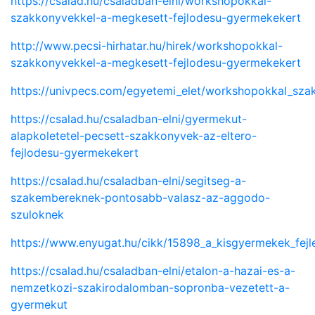
https://csalad.hu/csaladban-elni/workshopokkal-
szakkonyvekkel-a-megkesett-fejlodesu-gyermekekert
http://www.pecsi-hirhatar.hu/hirek/workshopokkal-
szakkonyvekkel-a-megkesett-fejlodesu-gyermekekert
https://univpecs.com/egyetemi_elet/workshopokkal_sz
https://csalad.hu/csaladban-elni/gyermekut-
alapkoletetel-pecsett-szakkonyvek-az-eltero-
fejlodesu-gyermekekert
https://csalad.hu/csaladban-elni/segitseg-a-
szakembereknek-pontosabb-valasz-az-aggodo-
szuloknek
https://www.enyugat.hu/cikk/15898_a_kisgyermekek_fejl
https://csalad.hu/csaladban-elni/etalon-a-hazai-es-a-
nemzetkozi-szakirodalomban-sopronba-vezetett-a-
gyermekut