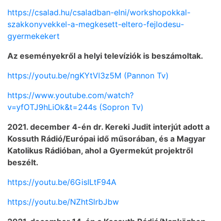
https://csalad.hu/csaladban-elni/workshopokkal-
szakkonyvekkel-a-megkesett-eltero-fejlodesu-
gyermekekert
Az eseményekről a helyi televíziók is beszámoltak.
https://youtu.be/ngKYtVl3z5M (Pannon Tv)
https://www.youtube.com/watch?
v=yfOTJ9hLiOk&t=244s (Sopron Tv)
2021. december 4-én dr. Kereki Judit interjút adott a
Kossuth Rádió/Európai idő műsorában, és a Magyar
Katolikus Rádióban, ahol a Gyermekút projektről
beszélt.
https://youtu.be/6GisILtF94A
https://youtu.be/NZhtSlrbJbw