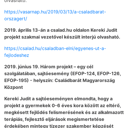
olvasható.
https://vasarnap.hu/2019/03/13/a-csaladbarat-
orszagert/
2019. április 13-án a csalad.hu oldalon Kereki Judit
projekt szakmai vezetővel készült interjú olvasható.
https://csalad.hu/csaladban-elni/egyenes-ut-a-
fejlodeshez
2019. június 19. Három projekt – egy cél
szolgálatában, sajtóesemény (EFOP-124, EFOP-126,
EFOP-195) - helyszín: Családbarát Magyarország
Központ
Kereki Judit a sajtóeseményen elmondta, hogy a
projekt a gyermekek 0-6 éves kora között az eltérő,
megkésett fejlődés felismerésének és az alkalmazott
terápiás, fejlesztő eljárások megismertetése
érdekében mintegy tízezer szakember képzését