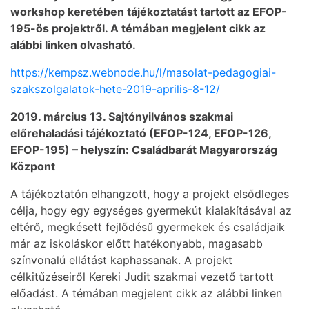
workshop keretében tájékoztatást tartott az EFOP-
195-ös projektről. A témában megjelent cikk az
alábbi linken olvasható.
https://kempsz.webnode.hu/l/masolat-pedagogiai-
szakszolgalatok-hete-2019-aprilis-8-12/
2019. március 13. Sajtónyilvános szakmai
előrehaladási tájékoztató (EFOP-124, EFOP-126,
EFOP-195) – helyszín: Családbarát Magyarország
Központ
A tájékoztatón elhangzott, hogy a projekt elsődleges
célja, hogy egy egységes gyermekút kialakításával az
eltérő, megkésett fejlődésű gyermekek és családjaik
már az iskoláskor előtt hatékonyabb, magasabb
színvonalú ellátást kaphassanak. A projekt
célkitűzéseiről Kereki Judit szakmai vezető tartott
előadást. A témában megjelent cikk az alábbi linken