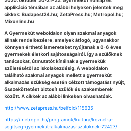
2020. október 20-21-22. Gyermekút honlap és
applikáció témában az alábbi helyeken jelentek meg
cikkek: Budapest24.hu; ZetaPress.hu; Metropol.hu;
Mixonline.hu
A Gyermekút weboldalon olyan szakmai anyagok
állnak rendelkezésre, amelyek átfogó, ugyanakkor
könnyen érthető ismereteket nyújtanak a 0-6 éves
gyermekek életkori sajátosságairól. Így a szülőknek
tanácsokat, útmutatót kínálnak a gyermekük
születésétől az iskolakezdésig. A weboldalon
található szakmai anyagok mellett a gyermekút
alkalmazás szükség esetén célzott támogatást nyújt,
összeköttetést biztosít szülők és szakemberek
között. A cikkek az alábbi linkeken olvashatóak.
http://www.zetapress.hu/belfold/115635
https://metropol.hu/programok/kultura/keznel-a-
segitseg-gyermekut-alkalmazas-szuloknek-72427/