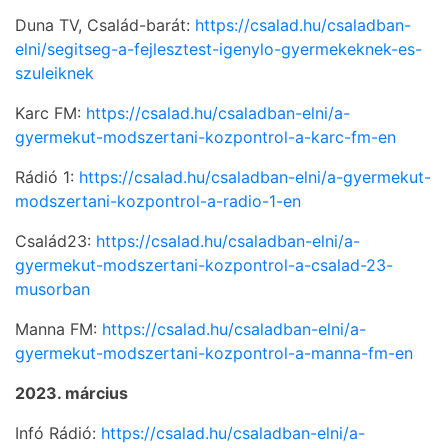
Duna TV, Család-barát:
https://csalad.hu/csaladban-
elni/segitseg-a-fejlesztest-igenylo-gyermekeknek-es-
szuleiknek
Karc FM:
https://csalad.hu/csaladban-elni/a-
gyermekut-modszertani-kozpontrol-a-karc-fm-en
Rádió 1:
https://csalad.hu/csaladban-elni/a-gyermekut-
modszertani-kozpontrol-a-radio-1-en
Család23:
https://csalad.hu/csaladban-elni/a-
gyermekut-modszertani-kozpontrol-a-csalad-23-
musorban
Manna FM:
https://csalad.hu/csaladban-elni/a-
gyermekut-modszertani-kozpontrol-a-manna-fm-en
2023. március
Infó Rádió:
https://csalad.hu/csaladban-elni/a-