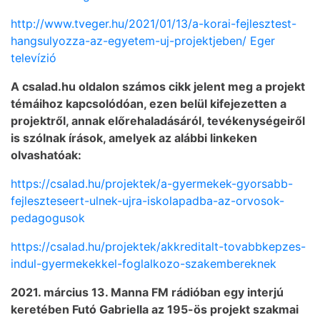
http://www.tveger.hu/2021/01/13/a-korai-fejlesztest-
hangsulyozza-az-egyetem-uj-projektjeben/ Eger
televízió
A csalad.hu oldalon számos cikk jelent meg a projekt
témáihoz kapcsolódóan, ezen belül kifejezetten a
projektről, annak előrehaladásáról, tevékenységeiről
is szólnak írások, amelyek az alábbi linkeken
olvashatóak:
https://csalad.hu/projektek/a-gyermekek-gyorsabb-
fejleszteseert-ulnek-ujra-iskolapadba-az-orvosok-
pedagogusok
https://csalad.hu/projektek/akkreditalt-tovabbkepzes-
indul-gyermekekkel-foglalkozo-szakembereknek
2021. március 13. Manna FM rádióban egy interjú
keretében Futó Gabriella az 195-ös projekt szakmai