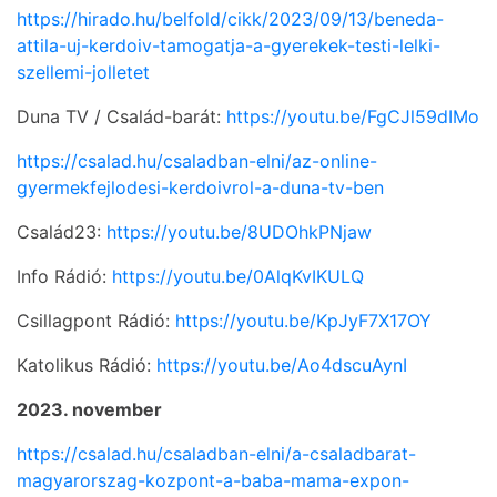
https://hirado.hu/belfold/cikk/2023/09/13/beneda-
attila-uj-kerdoiv-tamogatja-a-gyerekek-testi-lelki-
szellemi-jolletet
Duna TV / Család-barát:
https://youtu.be/FgCJl59dIMo
https://csalad.hu/csaladban-elni/az-online-
gyermekfejlodesi-kerdoivrol-a-duna-tv-ben
Család23:
https://youtu.be/8UDOhkPNjaw
Info Rádió:
https://youtu.be/0AlqKvIKULQ
Csillagpont Rádió:
https://youtu.be/KpJyF7X17OY
Katolikus Rádió:
https://youtu.be/Ao4dscuAynI
2023. november
https://csalad.hu/csaladban-elni/a-csaladbarat-
magyarorszag-kozpont-a-baba-mama-expon-