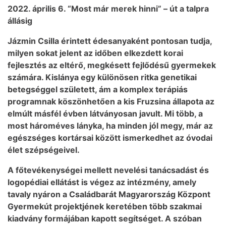
2022. április 6. “Most már merek hinni” – út a talpra
állásig
Jázmin Csilla érintett édesanyaként pontosan tudja,
milyen sokat jelent az időben elkezdett korai
fejlesztés az eltérő, megkésett fejlődésű gyermekek
számára. Kislánya egy különösen ritka genetikai
betegséggel született, ám a komplex terápiás
programnak köszönhetően a kis Fruzsina állapota az
elmúlt másfél évben látványosan javult. Mi több, a
most hároméves lányka, ha minden jól megy, már az
egészséges kortársai között ismerkedhet az óvodai
élet szépségeivel.
A főtevékenységei mellett nevelési tanácsadást és
logopédiai ellátást is végez az intézmény, amely
tavaly nyáron a Családbarát Magyarország Központ
Gyermekút projektjének keretében több szakmai
kiadvány formájában kapott segítséget. A szóban