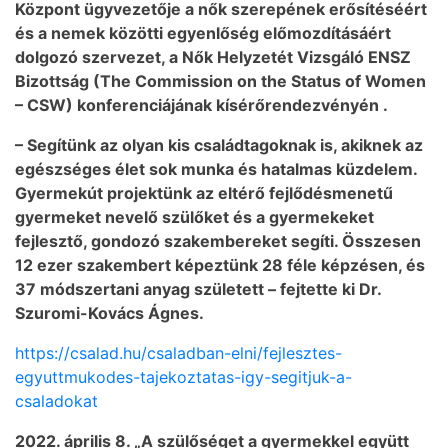
Központ ügyvezetője a nők szerepének erősítéséért
és a nemek közötti egyenlőség előmozdításáért
dolgozó szervezet, a Nők Helyzetét Vizsgáló ENSZ
Bizottság (The Commission on the Status of Women
– CSW) konferenciájának kísérőrendezvényén .
– Segítünk az olyan kis családtagoknak is, akiknek az
egészséges élet sok munka és hatalmas küzdelem.
Gyermekút projektünk az eltérő fejlődésmenetű
gyermeket nevelő szülőket és a gyermekeket
fejlesztő, gondozó szakembereket segíti. Összesen
12 ezer szakembert képeztünk 28 féle képzésen, és
37 módszertani anyag született – fejtette ki Dr.
Szuromi-Kovács Ágnes.
https://csalad.hu/csaladban-elni/fejlesztes-
egyuttmukodes-tajekoztatas-igy-segitjuk-a-
csaladokat
2022. április 8. „A szülőséget a gyermekkel együtt