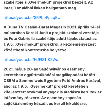
szakértője a „Gyermekút” projektről beszélt. Az
interjú az alábbi linken hallgatható meg.
https://youtu.be/SRPbpPpLqBU
A Duna TV Család-Barát Magazin 2021. április 14-ei
műsorában Kereki Judit a projekt szakmai vezetője
és Futó Gabriella szakértője adott tájékoztatást az
1.9.5. „Gyermekút” projektről, a kezdeményezést
közérthető kontextusba helyezve.
https://youtu.be/HJFlS1_K2Wc
2021. május 20-án Sajtónyilvános esemény
keretében együttműködési megállapodást kötött
CSBM a Semmelweis Egyetem Pető András Karával,
ahol az 1.9.5. „Gyermekút” projekt keretében
kifejlesztett szakmai anyagok is átadásra kerültek az
intézmény részére. Az esemény kapcsán
sajtóközlemény készült és került kiküldésre.