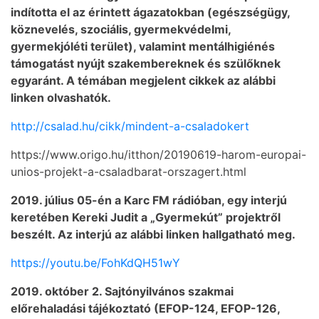
indította el az érintett ágazatokban (egészségügy,
köznevelés, szociális, gyermekvédelmi,
gyermekjóléti terület), valamint mentálhigiénés
támogatást nyújt szakembereknek és szülőknek
egyaránt. A témában megjelent cikkek az alábbi
linken olvashatók.
http://csalad.hu/cikk/mindent-a-csaladokert
https://www.origo.hu/itthon/20190619-harom-europai-
unios-projekt-a-csaladbarat-orszagert.html
2019. július 05-én a Karc FM rádióban, egy interjú
keretében Kereki Judit a „Gyermekút” projektről
beszélt. Az interjú az alábbi linken hallgatható meg.
https://youtu.be/FohKdQH51wY
2019. október 2. Sajtónyilvános szakmai
előrehaladási tájékoztató (EFOP-124, EFOP-126,