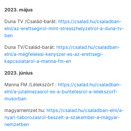
2023. május
Duna TV /Család-barát:
https://csalad.hu/csaladban-
elni/az-erettsegirol-mint-stresszhelyzetrol-a-duna-tv-
ben
Duna TV/Család-barát:
https://csalad.hu/csaladban-
elni/a-megfelelesi-kenyszer-es-az-erettsegi-
kapcsolatarol-a-manna-fm-en
2023. június
Manna FM /Lélekszörf :
https://csalad.hu/csaladban-
elni/a-jutalmazasrol-es-a-buntetesrol-a-lelekszorf-
musorban
magyarnemzet.hu:
https://csalad.hu/csaladban-elni/a-
nyari-taborozasrol-beszelt-a-szakember-a-magyar-
nemzetben