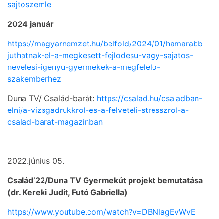
sajtoszemle
2024 január
https://magyarnemzet.hu/belfold/2024/01/hamarabb-
juthatnak-el-a-megkesett-fejlodesu-vagy-sajatos-
nevelesi-igenyu-gyermekek-a-megfelelo-
szakemberhez
Duna TV/ Család-barát:
https://csalad.hu/csaladban-
elni/a-vizsgadrukkrol-es-a-felveteli-stresszrol-a-
csalad-barat-magazinban
2022.június 05.
Család’22/Duna TV Gyermekút projekt bemutatása
(dr. Kereki Judit, Futó Gabriella)
https://www.youtube.com/watch?v=DBNlagEvWvE