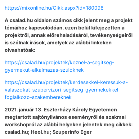
https://mixonline.hu/Cikk.aspx?id=180098
A csalad.hu oldalon számos cikk jelent meg a projekt
témáihoz kapcsolódóan, ezen belül kifejezetten a
projektről, annak előrehaladásáról, tevékenységeiről
is szólnak írások, amelyek az alábbi linkeken
olvashatóak:
https://csalad.hu/projektek/keznel-a-segitseg-
gyermekut-alkalmazas-szuloknek
https://csalad.hu/projektek/kerdesekkel-keressuk-a-
valaszokat-szupervizori-segitseg-gyermekekkel-
foglalkozo-szakembereknek
2021. január 13. Eszterházy Károly Egyetemen
megtartott sajtónyilvános eseményről és szakmai
workshopról az alábbi helyeken jelentek meg cikkek:
csalad.hu; Heol.hu; Szuperinfo Eger