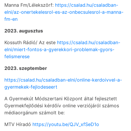
Manna Fm/Lélekszörf:
https://csalad.hu/csaladban-
elni/az-onertekelesrol-es-az-onbecsulesrol-a-manna-
fm-en
2023. augusztus
Kossuth Rádió/ Az este
https://csalad.hu/csaladban-
elni/miert-fontos-a-gyerekkori-problemak-gyors-
felismerese
2023. szeptember
https://csalad.hu/csaladban-elni/online-kerdoivvel-a-
gyermekek-fejlodeseert
A Gyermekút Módszertani Központ által fejlesztett
Gyermekfejlődési kérdőív online verziójáról számos
médiaorgánum számolt be:
MTV Híradó
https://youtu.be/QJV_xfSeD1o