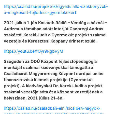
https://csalad.hu/projektek/egyedulallo-szakkonyvek-
a-megkesett-fejlodesu-gyermekekert
2021. július 1-jén Kossuth Rádió – Vendég a háznál –
Autizmus témában adott interjút Csepregi András
szakértő, Kereki Judit a Gyermekút projekt szakmai
vezetője és Keresztesi Koppány érintett szülő.
https://youtu.be/fOyr9RgbRyM
Szegeden az ODÚ Központ fejlesztőpedagógia
munkáját szakmai kiadványokkal támogatta a
Családbarát Magyarország Központ európai uniós
finanszírozású kiemelt projektje (Gyermekút
projekt). A kiadványokat Dr. Kereki Judit a projekt
szakmai vezetője adta át a központ vezetőjének a
helyszínen, 2021. július 21-én.
https://csalad.hu/csaladban-elni/kicsiben-nagyok-