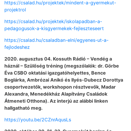
https://csalad.hu/projektek/mindent-a-gyermekut-
projektrol
https://csalad.hu/projektek/iskolapadban-a-
pedagogusok-a-kisgyermekek-fejleszteseert
https://csalad.hu/csaladban-elni/egyenes-ut-a-
fejlodeshez
2020. augusztus 04. Kossuth Rádió – Vendég a
háznál – Szülőség tréning (megszólalók: dr. Görbe
Éva CSBO oktatási igazgatóhelyettes, Bence
Boglárka, Ambrózai Anikó és Ilyés-Dubecz Dorottya
csoportvezetők, workshopon résztvevők, Madar
Alexandra, Menedékház Alapítvány Családok
Átmeneti Otthona). Az interjú az alábbi linken
hallgatható meg.
https://youtu.be/2CZnrAqusLs