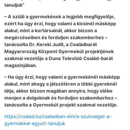
tanuljuk”
– A szülő a gyermekének a legjobb megfigyelője,
ezért ha úgy érzi, hogy valami a kicsinél másképp
alakul, mint a kortársainál, akkor bízzon a
megérzéseiben és forduljon szakemberhez –
tanácsolta Dr. Kereki Judit, a Családbarát
Magyarország Központ Gyermekút projektjének
szakmai vezetője a Duna Televízió Család-barát
magazinjában.
– Ha úgy érzi, hogy valami a gyermekénél másképp
alakul, mint ahogy a játszótéren a többi gyereknél
látja, akkor bízzon magában annyira, hogy elébe
menjen a dolgoknak és forduljon szakemberhez –
tanácsolta a Gyermekút projekt szakmai vezetője.
https://csalad.hu/csaladban-elni/a-szuloseget-a-
gyermekkel-egyutt-tanuljuk