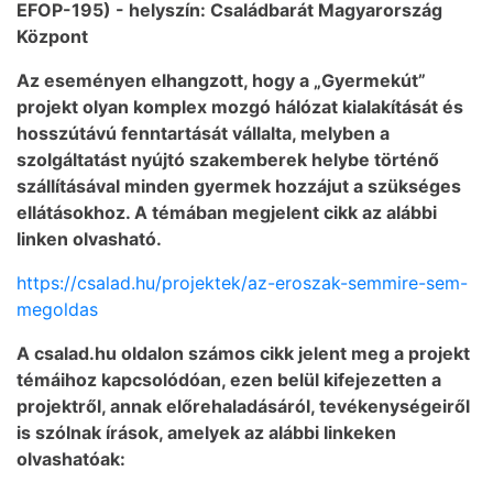
EFOP-195) - helyszín: Családbarát Magyarország
Központ
Az eseményen elhangzott, hogy a „Gyermekút”
projekt olyan komplex mozgó hálózat kialakítását és
hosszútávú fenntartását vállalta, melyben a
szolgáltatást nyújtó szakemberek helybe történő
szállításával minden gyermek hozzájut a szükséges
ellátásokhoz. A témában megjelent cikk az alábbi
linken olvasható.
https://csalad.hu/projektek/az-eroszak-semmire-sem-
megoldas
A csalad.hu oldalon számos cikk jelent meg a projekt
témáihoz kapcsolódóan, ezen belül kifejezetten a
projektről, annak előrehaladásáról, tevékenységeiről
is szólnak írások, amelyek az alábbi linkeken
olvashatóak: