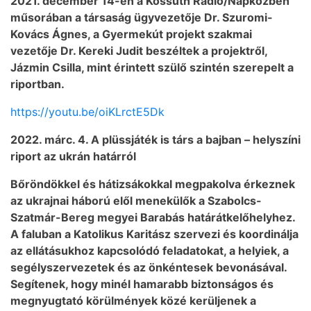
2021. december 14-én a Kossuth Rádió/Napközben
műsorában a társaság ügyvezetője Dr. Szuromi-
Kovács Ágnes, a Gyermekút projekt szakmai
vezetője Dr. Kereki Judit beszéltek a projektről,
Jázmin Csilla, mint érintett szülő szintén szerepelt a
riportban.
https://youtu.be/oiKLrctE5Dk
2022. márc. 4. A plüssjáték is társ a bajban – helyszíni
riport az ukrán határról
Bőröndökkel és hátizsákokkal megpakolva érkeznek
az ukrajnai háború elől menekülők a Szabolcs-
Szatmár-Bereg megyei Barabás határátkelőhelyhez.
A faluban a Katolikus Karitász szervezi és koordinálja
az ellátásukhoz kapcsolódó feladatokat, a helyiek, a
segélyszervezetek és az önkéntesek bevonásával.
Segítenek, hogy minél hamarabb biztonságos és
megnyugtató körülmények közé kerüljenek a