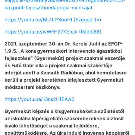
vagyunk-szakkonyvekkel-erositik-szegeden-az-odu-
kozpont-fejlesztopedagogia-munkajat
https://youtu.be/Bh7JrPXooHI (Szeged Tv)
https://youtu.be/wWFH27KEhzk (Rádió88)
2021. szeptember 30-án Dr. Kereki Judit az EFOP-
1.9.5. „A kora gyermekkori intervenció ágazatközi
fejlesztése” (Gyermekút) projekt szakmai vezetője
és Futó Gabriella a projekt szakmai szakértője
interjút adott a Kossuth Rádióban, ahol bemutatásra
került a projekt keretében kifejlesztett Gyermekút
módszertani kézikönyv.
https://youtu.be/13ns2HfEAw0
Gyermekút képzés a kisgyermekeket a születéstől
az iskolába lépésig ellátó szakembereknek biztosít
kiváló lehetőséget a szakmai fejlődésre,
együttműködésre. Az újra induló ingyenes képzésről