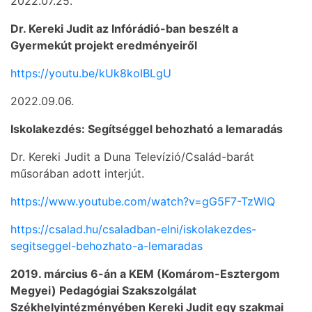
2022.07.25.
Dr. Kereki Judit az Infórádió-ban beszélt a
Gyermekút projekt eredményeiről
https://youtu.be/kUk8koIBLgU
2022.09.06.
Iskolakezdés: Segítséggel behozható a lemaradás
Dr. Kereki Judit a Duna Televízió/Család-barát
műsorában adott interjút.
https://www.youtube.com/watch?v=gG5F7-TzWlQ
https://csalad.hu/csaladban-elni/iskolakezdes-
segitseggel-behozhato-a-lemaradas
2019. március 6-án a KEM (Komárom-Esztergom
Megyei) Pedagógiai Szakszolgálat
Székhelyintézményében Kereki Judit egy szakmai