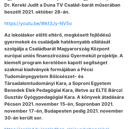
Dr. Kereki Judit a Duna TV Család-barát műsorában
beszélt 2021. október 28-án.
https://youtu.be/Wkt3Jy-NV5o
Az iskoláskor előtti eltérő, megkésett fejlődésű
gyermekek és családjaik hatékonyabb ellátását
szolgálja a Családbarát Magyarország Központ
európai uniós finanszírozású Gyermekút projektje. A
kiemelt program keretében kapott segítséget
szakmai kiadványok formájában a Pécsi
Tudományegyetem Bölcsészet- és
Társadalomtudományi Kara, a Soproni Egyetem
Benedek Elek Pedagógiai Kara, illetve az ELTE Bárczi
Gusztáv Gyógypedagógiai Kara. A könyvek átadására
Pécsen 2021. november 15-én, Sopronban 2021.
november 17-én, Budapesten pedig 2021. november
30-án került sor.