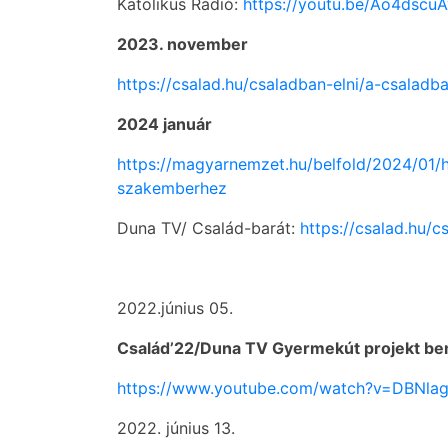
Katolikus Rádió:
https://youtu.be/Ao4dscuA
2023. november
https://csalad.hu/csaladban-elni/a-csal
2024 január
https://magyarnemzet.hu/belfold/2024/01/
szakemberhez
Duna TV/ Család-barát:
https://csalad.hu/c
2022.június 05.
Család’22/Duna TV Gyermekút projekt bemut
https://www.youtube.com/watch?v=DBNl
2022. június 13.