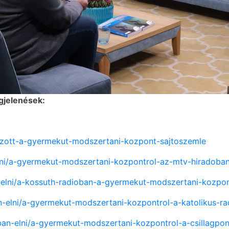
gjelenések:
kozott-a-gyermekut-modszertani-kozpont-sajtoszemle
elni/a-gyermekut-modszertani-kozpontrol-az-mtv-hiradoba
n-elni/a-kossuth-radioban-a-gyermekut-modszertani-kozpon
an-elni/a-gyermekut-modszertani-kozpontrol-a-katolikus-r
dban-elni/a-gyermekut-modszertani-kozpontrol-a-csillagpo