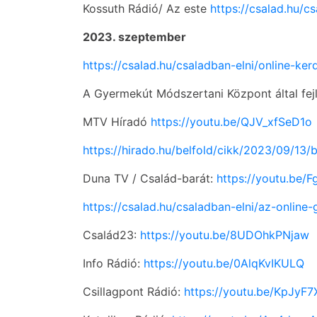
Kossuth Rádió/ Az este
https://csalad.hu/c
2023. szeptember
https://csalad.hu/csaladban-elni/online-ke
A Gyermekút Módszertani Központ által fej
MTV Híradó
https://youtu.be/QJV_xfSeD1o
https://hirado.hu/belfold/cikk/2023/09/13/b
Duna TV / Család-barát:
https://youtu.be/
https://csalad.hu/csaladban-elni/az-online
Család23:
https://youtu.be/8UDOhkPNjaw
Info Rádió:
https://youtu.be/0AlqKvIKULQ
Csillagpont Rádió:
https://youtu.be/KpJyF