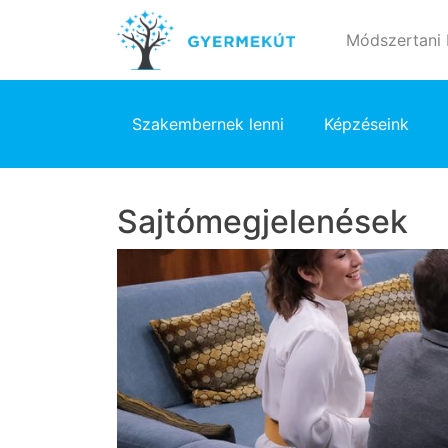
Módszertani
Szakembernek lenni
Képzéseink
Sajtómegjelenések