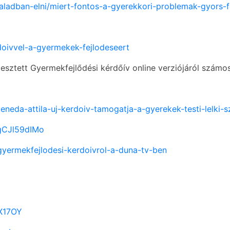
saladban-elni/miert-fontos-a-gyerekkori-problemak-gyors-
rdoivvel-a-gyermekek-fejlodeseert
lesztett Gyermekfejlődési kérdőív online verziójáról szám
eneda-attila-uj-kerdoiv-tamogatja-a-gyerekek-testi-lelki-sz
FgCJl59dIMo
-gyermekfejlodesi-kerdoivrol-a-duna-tv-ben
7X17OY