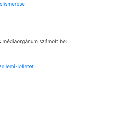
felismerese
os médiaorgánum számolt be:
ellemi-jolletet