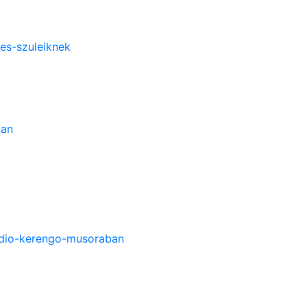
-es-szuleiknek
ban
radio-kerengo-musoraban