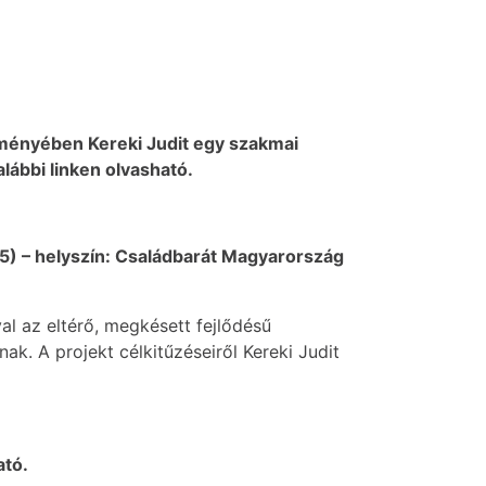
ményében Kereki Judit egy szakmai
lábbi linken olvasható.
5) – helyszín: Családbarát Magyarország
al az eltérő, megkésett fejlődésű
k. A projekt célkitűzéseiről Kereki Judit
ató.