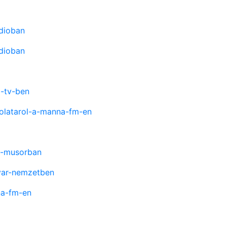
adioban
adioban
a-tv-ben
solatarol-a-manna-fm-en
rf-musorban
gyar-nemzetben
na-fm-en