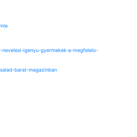
emle
s-nevelesi-igenyu-gyermekek-a-megfelelo-
a-csalad-barat-magazinban