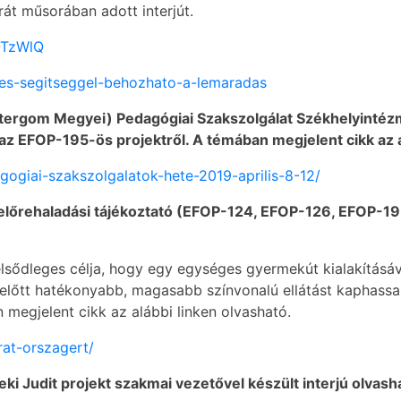
rát műsorában adott interjút.
-TzWlQ
zdes-segitseggel-behozhato-a-lemaradas
ergom Megyei) Pedagógiai Szakszolgálat Székhelyintéz
az EFOP-195-ös projektről. A témában megjelent cikk az a
ogiai-szakszolgalatok-hete-2019-aprilis-8-12/
 előrehaladási tájékoztató (EFOP-124, EFOP-126, EFOP-19
elsődleges célja, hogy egy egységes gyermekút kialakításáv
előtt hatékonyabb, magasabb színvonalú ellátást kaphassana
 megjelent cikk az alábbi linken olvasható.
rat-orszagert/
eki Judit projekt szakmai vezetővel készült interjú olvash