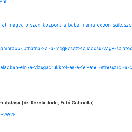
ynI
adbarat-magyarorszag-kozpont-a-baba-mama-expon-sajtosz
hamarabb-juthatnak-el-a-megkesett-fejlodesu-vagy-sajato
saladban-elni/a-vizsgadrukkrol-es-a-felveteli-stresszrol-
atása (dr. Kereki Judit, Futó Gabriella)
agEvWvE