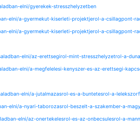
saladban-elni/gyerekek-stresszhelyzetben
ban-elni/a-gyermekut-kiserleti-projektjerol-a-csillagpont-r
ban-elni/a-gyermekut-kiserleti-projektjerol-a-csillagpont-r
saladban-elni/az-erettsegirol-mint-stresszhelyzetrol-a-dun
saladban-elni/a-megfelelesi-kenyszer-es-az-erettsegi-kapc
csaladban-elni/a-jutalmazasrol-es-a-buntetesrol-a-lelekszo
dban-elni/a-nyari-taborozasrol-beszelt-a-szakember-a-ma
saladban-elni/az-onertekelesrol-es-az-onbecsulesrol-a-man