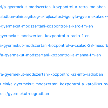
lni/a-gyermekut-modszertani-kozpontrol-a-retro-radioban
saladban-elni/segitseg-a-fejlesztest-igenylo-gyermekeknek
/a-gyermekut-modszertani-kozpontrol-a-karc-fm-en
a-gyermekut-modszertani-kozpontrol-a-radio-1-en
ni/a-gyermekut-modszertani-kozpontrol-a-csalad-23-musor
lni/a-gyermekut-modszertani-kozpontrol-a-manna-fm-en
ni/a-gyermekut-modszertani-kozpontrol-az-info-radioban
an-elni/a-gyermekut-modszertani-kozpontrol-a-katolikus-
n-elni/gyermekut-nogradban