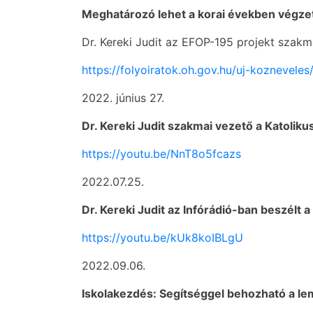
Meghatározó lehet a korai években végzet
Dr. Kereki Judit az EFOP-195 projekt szakm
https://folyoiratok.oh.gov.hu/uj-koznevele
2022. június 27.
Dr. Kereki Judit szakmai vezető a Katolik
https://youtu.be/NnT8o5fcazs
2022.07.25.
Dr. Kereki Judit az Infórádió-ban beszélt
https://youtu.be/kUk8koIBLgU
2022.09.06.
Iskolakezdés: Segítséggel behozható a l