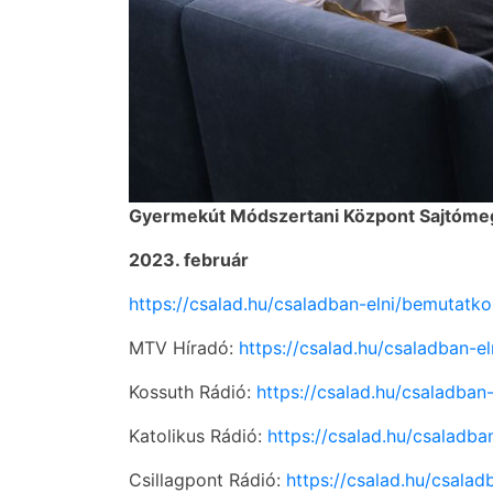
Gyermekút Módszertani Központ Sajtóme
2023. február
https://csalad.hu/csaladban-elni/bemutat
MTV Híradó:
https://csalad.hu/csaladban-
Kossuth Rádió:
https://csalad.hu/csaladba
Katolikus Rádió:
https://csalad.hu/csaladb
Csillagpont Rádió:
https://csalad.hu/csala