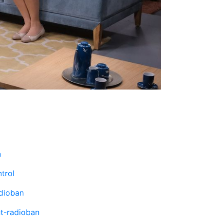
n
trol
adioban
nt-radioban