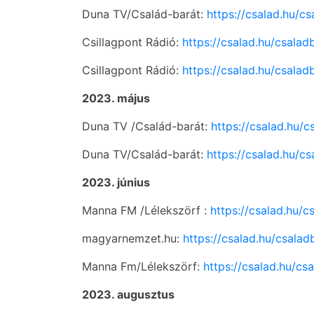
Duna TV/Család-barát:
https://csalad.hu/c
Csillagpont Rádió:
https://csalad.hu/csalad
Csillagpont Rádió:
https://csalad.hu/csalad
2023. május
Duna TV /Család-barát:
https://csalad.hu/c
Duna TV/Család-barát:
https://csalad.hu/c
2023. június
Manna FM /Lélekszörf :
https://csalad.hu/
magyarnemzet.hu:
https://csalad.hu/csala
Manna Fm/Lélekszörf:
https://csalad.hu/c
2023. augusztus