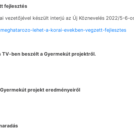
t fejlesztés
ai vezetőjével készült interjú az Új Köznevelés 2022/5-6-
s/meghatarozo-lehet-a-korai-evekben-vegzett-fejlesztes
us TV-ben beszélt a Gyermekút projektről.
 a Gyermekút projekt eredményeiről
emaradás