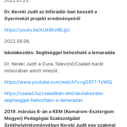
2022.07.25.
Dr. Kereki Judit az Infórádió-ban beszélt a
Gyermekút projekt eredményeiről
https://youtu.be/kUk8koIBLgU
2022.09.06.
Iskolakezdés: Segítséggel behozható a lemaradás
Dr. Kereki Judit a Duna Televízió/Család-barát
műsorában adott interjút.
https://www.youtube.com/watch?v=gG5F7-TzWlQ
https://csalad.hu/csaladban-elni/iskolakezdes-
segitseggel-behozhato-a-lemaradas
2019. március 6-án a KEM (Komárom-Esztergom
Megyei) Pedagógiai Szakszolgálat
Székhelyintézményében Kereki Judit egy szakmai