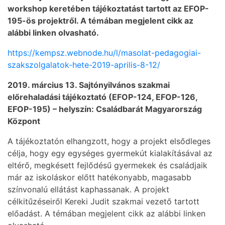
workshop keretében tájékoztatást tartott az EFOP-
195-ös projektről. A témában megjelent cikk az
alábbi linken olvasható.
https://kempsz.webnode.hu/l/masolat-pedagogiai-
szakszolgalatok-hete-2019-aprilis-8-12/
2019. március 13. Sajtónyilvános szakmai
előrehaladási tájékoztató (EFOP-124, EFOP-126,
EFOP-195) – helyszín: Családbarát Magyarország
Központ
A tájékoztatón elhangzott, hogy a projekt elsődleges
célja, hogy egy egységes gyermekút kialakításával az
eltérő, megkésett fejlődésű gyermekek és családjaik
már az iskoláskor előtt hatékonyabb, magasabb
színvonalú ellátást kaphassanak. A projekt
célkitűzéseiről Kereki Judit szakmai vezető tartott
előadást. A témában megjelent cikk az alábbi linken