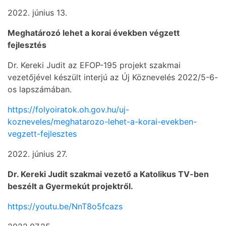
2022. június 13.
Meghatározó lehet a korai években végzett
fejlesztés
Dr. Kereki Judit az EFOP-195 projekt szakmai
vezetőjével készült interjú az Új Köznevelés 2022/5-6-
os lapszámában.
https://folyoiratok.oh.gov.hu/uj-
kozneveles/meghatarozo-lehet-a-korai-evekben-
vegzett-fejlesztes
2022. június 27.
Dr. Kereki Judit szakmai vezető a Katolikus TV-ben
beszélt a Gyermekút projektről.
https://youtu.be/NnT8o5fcazs