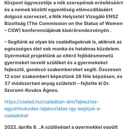
Központ ügyvezetője a nők szerepének erősítéséért
és a nemek közötti egyenlőség előmozdításáért
dolgozó szervezet, a Nők Helyzetét Vizsgáló ENSZ
Bizottság (The Commission on the Status of Women
– CSW) konferenciájának kísérőrendezvényén .
– Segítünk az olyan kis családtagoknak is, akiknek az
egészséges élet sok munka és hatalmas küzdelem.
Gyermekút projektünk az eltérő fejlődésmenetű
gyermeket nevelő szülőket és a gyermekeket
fejlesztő, gondozó szakembereket segíti. Összesen
12 ezer szakembert képeztünk 28 féle képzésen, és
37 módszertani anyag született – fejtette ki Dr.
Szuromi-Kovács Ágnes.
https://csalad.hu/csaladban-elni/fejlesztes-
egyuttmukodes-tajekoztatas-igy-segitjuk-a-
csaladokat
2022. április 8. „A szülőséget a gyermekkel együtt