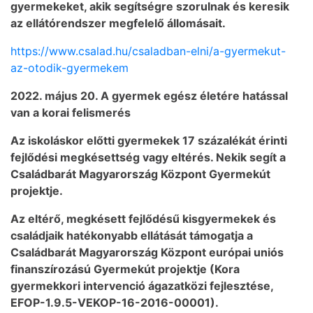
gyermekeket, akik segítségre szorulnak és keresik
az ellátórendszer megfelelő állomásait.
https://www.csalad.hu/csaladban-elni/a-gyermekut-
az-otodik-gyermekem
2022. május 20. A gyermek egész életére hatással
van a korai felismerés
Az iskoláskor előtti gyermekek 17 százalékát érinti
fejlődési megkésettség vagy eltérés. Nekik segít a
Családbarát Magyarország Központ Gyermekút
projektje.
Az eltérő, megkésett fejlődésű kisgyermekek és
családjaik hatékonyabb ellátását támogatja a
Családbarát Magyarország Központ európai uniós
finanszírozású Gyermekút projektje (Kora
gyermekkori intervenció ágazatközi fejlesztése,
EFOP-1.9.5-VEKOP-16-2016-00001).