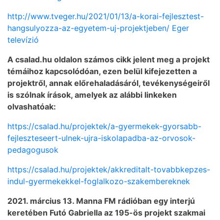
http://www.tveger.hu/2021/01/13/a-korai-fejlesztest-
hangsulyozza-az-egyetem-uj-projektjeben/ Eger
televízió
A csalad.hu oldalon számos cikk jelent meg a projekt
témáihoz kapcsolódóan, ezen belül kifejezetten a
projektről, annak előrehaladásáról, tevékenységeiről
is szólnak írások, amelyek az alábbi linkeken
olvashatóak:
https://csalad.hu/projektek/a-gyermekek-gyorsabb-
fejleszteseert-ulnek-ujra-iskolapadba-az-orvosok-
pedagogusok
https://csalad.hu/projektek/akkreditalt-tovabbkepzes-
indul-gyermekekkel-foglalkozo-szakembereknek
2021. március 13. Manna FM rádióban egy interjú
keretében Futó Gabriella az 195-ös projekt szakmai