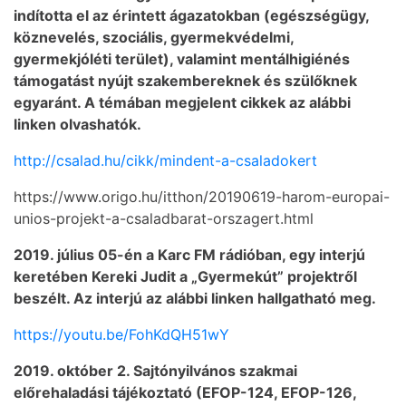
indította el az érintett ágazatokban (egészségügy,
köznevelés, szociális, gyermekvédelmi,
gyermekjóléti terület), valamint mentálhigiénés
támogatást nyújt szakembereknek és szülőknek
egyaránt. A témában megjelent cikkek az alábbi
linken olvashatók.
http://csalad.hu/cikk/mindent-a-csaladokert
https://www.origo.hu/itthon/20190619-harom-europai-
unios-projekt-a-csaladbarat-orszagert.html
2019. július 05-én a Karc FM rádióban, egy interjú
keretében Kereki Judit a „Gyermekút” projektről
beszélt. Az interjú az alábbi linken hallgatható meg.
https://youtu.be/FohKdQH51wY
2019. október 2. Sajtónyilvános szakmai
előrehaladási tájékoztató (EFOP-124, EFOP-126,