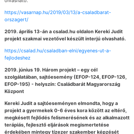
olvasható.
https://vasarnap.hu/2019/03/13/a-csaladbarat-
orszagert/
2019. április 13-án a csalad.hu oldalon Kereki Judit
projekt szakmai vezetővel készült interjú olvasható.
https://csalad.hu/csaladban-elni/egyenes-ut-a-
fejlodeshez
2019. június 19. Három projekt – egy cél
szolgálatában, sajtóesemény (EFOP-124, EFOP-126,
EFOP-195) - helyszín: Családbarát Magyarország
Központ
Kereki Judit a sajtóeseményen elmondta, hogy a
projekt a gyermekek 0-6 éves kora között az eltérő,
megkésett fejlődés felismerésének és az alkalmazott
terápiás, fejlesztő eljárások megismertetése
érdekében mintegy tízezer szakember képzését