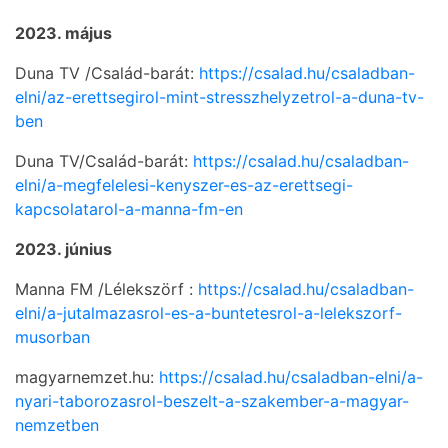
2023. május
Duna TV /Család-barát:
https://csalad.hu/csaladban-
elni/az-erettsegirol-mint-stresszhelyzetrol-a-duna-tv-
ben
Duna TV/Család-barát:
https://csalad.hu/csaladban-
elni/a-megfelelesi-kenyszer-es-az-erettsegi-
kapcsolatarol-a-manna-fm-en
2023. június
Manna FM /Lélekszörf :
https://csalad.hu/csaladban-
elni/a-jutalmazasrol-es-a-buntetesrol-a-lelekszorf-
musorban
magyarnemzet.hu:
https://csalad.hu/csaladban-elni/a-
nyari-taborozasrol-beszelt-a-szakember-a-magyar-
nemzetben