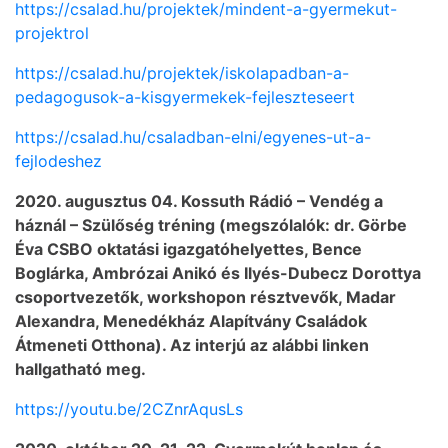
https://csalad.hu/projektek/mindent-a-gyermekut-
projektrol
https://csalad.hu/projektek/iskolapadban-a-
pedagogusok-a-kisgyermekek-fejleszteseert
https://csalad.hu/csaladban-elni/egyenes-ut-a-
fejlodeshez
2020. augusztus 04. Kossuth Rádió – Vendég a
háznál – Szülőség tréning (megszólalók: dr. Görbe
Éva CSBO oktatási igazgatóhelyettes, Bence
Boglárka, Ambrózai Anikó és Ilyés-Dubecz Dorottya
csoportvezetők, workshopon résztvevők, Madar
Alexandra, Menedékház Alapítvány Családok
Átmeneti Otthona). Az interjú az alábbi linken
hallgatható meg.
https://youtu.be/2CZnrAqusLs