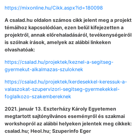
https://mixonline.hu/Cikk.aspx?id=180098
A csalad.hu oldalon számos cikk jelent meg a projekt
témáihoz kapcsolódóan, ezen belül kifejezetten a
projektről, annak előrehaladásáról, tevékenységeiről
is szólnak írások, amelyek az alábbi linkeken
olvashatóak:
https://csalad.hu/projektek/keznel-a-segitseg-
gyermekut-alkalmazas-szuloknek
https://csalad.hu/projektek/kerdesekkel-keressuk-a-
valaszokat-szupervizori-segitseg-gyermekekkel-
foglalkozo-szakembereknek
2021. január 13. Eszterházy Károly Egyetemen
megtartott sajtónyilvános eseményről és szakmai
workshopról az alábbi helyeken jelentek meg cikkek:
csalad.hu; Heol.hu; Szuperinfo Eger