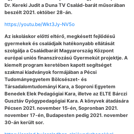
Dr. Kereki Judit a Duna TV Család-barát műsorában
beszélt 2021. október 28-án.
https://youtu.be/Wkt3Jy-NV5o
Az iskoláskor előtti eltérő, megkésett fejlődésű
gyermekek és családjaik hatékonyabb ellátását
szolgálja a Családbarát Magyarország Központ
európai uniós finanszírozású Gyermekút projektje. A
kiemelt program keretében kapott segítséget
szakmai kiadványok formájában a Pécsi
Tudományegyetem Bölcsészet- és
Társadalomtudományi Kara, a Soproni Egyetem
Benedek Elek Pedagógiai Kara, illetve az ELTE Bárczi
Gusztáv Gyógypedagógiai Kara. A könyvek átadására
Pécsen 2021. november 15-én, Sopronban 2021.
november 17-én, Budapesten pedig 2021. november
30-án került sor.