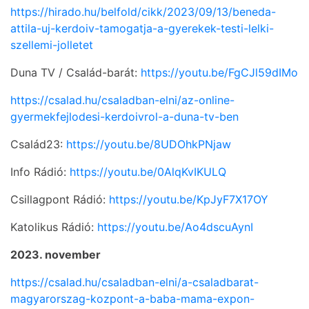
https://hirado.hu/belfold/cikk/2023/09/13/beneda-
attila-uj-kerdoiv-tamogatja-a-gyerekek-testi-lelki-
szellemi-jolletet
Duna TV / Család-barát:
https://youtu.be/FgCJl59dIMo
https://csalad.hu/csaladban-elni/az-online-
gyermekfejlodesi-kerdoivrol-a-duna-tv-ben
Család23:
https://youtu.be/8UDOhkPNjaw
Info Rádió:
https://youtu.be/0AlqKvIKULQ
Csillagpont Rádió:
https://youtu.be/KpJyF7X17OY
Katolikus Rádió:
https://youtu.be/Ao4dscuAynI
2023. november
https://csalad.hu/csaladban-elni/a-csaladbarat-
magyarorszag-kozpont-a-baba-mama-expon-