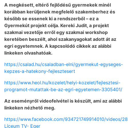
A megkésett, eltérő fejlődésű gyermekek minél
korábban kerüljenek megfelelő szakemberhez és
később se essenek ki a rendszerből – ez a
Gyermekút projekt célja. Kereki Judit, a projekt
szakmai vezetője erről egy szakmai workshop
keretében beszélt, ahol szakanyagokat adott át az
egri egyetemnek. A kapcsolódó cikkek az alábbi
linkeken olvashatóak.
https://csalad.hu/csaladban-elni/gyermekut-egyseges-
kepzes-a-hatekony-fejlesztesert
https://www.heol.hu/kozelet/helyi-kozelet/fejlesztesi-
programot-mutattak-be-az-egri-egyetemen-3305401/
Az eseményről videofelvétel is készült, ami az alábbi
linkeken nézhető meg.
https://www.facebook.com/934721749914010/videos/2
Líceum TV- Eger