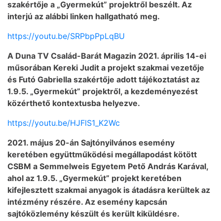
szakértője a „Gyermekút” projektről beszélt. Az
interjú az alábbi linken hallgatható meg.
https://youtu.be/SRPbpPpLqBU
A Duna TV Család-Barát Magazin 2021. április 14-ei
műsorában Kereki Judit a projekt szakmai vezetője
és Futó Gabriella szakértője adott tájékoztatást az
1.9.5. „Gyermekút” projektről, a kezdeményezést
közérthető kontextusba helyezve.
https://youtu.be/HJFlS1_K2Wc
2021. május 20-án Sajtónyilvános esemény
keretében együttműködési megállapodást kötött
CSBM a Semmelweis Egyetem Pető András Karával,
ahol az 1.9.5. „Gyermekút” projekt keretében
kifejlesztett szakmai anyagok is átadásra kerültek az
intézmény részére. Az esemény kapcsán
sajtóközlemény készült és került kiküldésre.