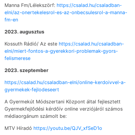
Manna Fm/Lélekszörf:
https://csalad.hu/csaladban-
elni/az-onertekelesrol-es-az-onbecsulesrol-a-manna-
fm-en
2023. augusztus
Kossuth Rádió/ Az este
https://csalad.hu/csaladban-
elni/miert-fontos-a-gyerekkori-problemak-gyors-
felismerese
2023. szeptember
https://csalad.hu/csaladban-elni/online-kerdoivvel-a-
gyermekek-fejlodeseert
A Gyermekút Módszertani Központ által fejlesztett
Gyermekfejlődési kérdőív online verziójáról számos
médiaorgánum számolt be:
MTV Híradó
https://youtu.be/QJV_xfSeD1o