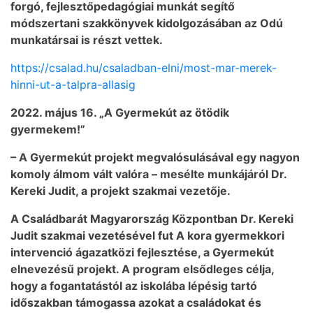
forgó, fejlesztőpedagógiai munkát segítő
módszertani szakkönyvek kidolgozásában az Odú
munkatársai is részt vettek.
https://csalad.hu/csaladban-elni/most-mar-merek-
hinni-ut-a-talpra-allasig
2022. május 16. „A Gyermekút az ötödik
gyermekem!”
– A Gyermekút projekt megvalósulásával egy nagyon
komoly álmom vált valóra – mesélte munkájáról Dr.
Kereki Judit, a projekt szakmai vezetője.
A Családbarát Magyarország Központban Dr. Kereki
Judit szakmai vezetésével fut A kora gyermekkori
intervenció ágazatközi fejlesztése, a Gyermekút
elnevezésű projekt. A program elsődleges célja,
hogy a fogantatástól az iskolába lépésig tartó
időszakban támogassa azokat a családokat és