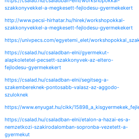
https://csalad.hu/csaladban-elni/workshopokkal-
szakkonyvekkel-a-megkesett-fejlodesu-gyermekekert
http://www.pecsi-hirhatar.hu/hirek/workshopokkal-
szakkonyvekkel-a-megkesett-fejlodesu-gyermekekert
https://univpecs.com/egyetemi_elet/workshopokkal_sz
https://csalad.hu/csaladban-elni/gyermekut-
alapkoletetel-pecsett-szakkonyvek-az-eltero-
fejlodesu-gyermekekert
https://csalad.hu/csaladban-elni/segitseg-a-
szakembereknek-pontosabb-valasz-az-aggodo-
szuloknek
https://www.enyugat.hu/cikk/15898_a_kisgyermekek_fejl
https://csalad.hu/csaladban-elni/etalon-a-hazai-es-a-
nemzetkozi-szakirodalomban-sopronba-vezetett-a-
gyermekut