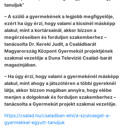
tanuljuk”
– A szülő a gyermekének a legjobb megfigyelője,
ezért ha úgy érzi, hogy valami a kicsinél másképp
alakul, mint a kortársainál, akkor bízzon a
megérzéseiben és forduljon szakemberhez –
tanácsolta Dr. Kereki Judit, a Családbarát
Magyarország Központ Gyermekút projektjének
szakmai vezetője a Duna Televízió Család-barát
magazinjában.
– Ha úgy érzi, hogy valami a gyermekénél másképp
alakul, mint ahogy a játszótéren a többi gyereknél
látja, akkor bízzon magában annyira, hogy elébe
menjen a dolgoknak és forduljon szakemberhez –
tanácsolta a Gyermekút projekt szakmai vezetője.
https://csalad.hu/csaladban-elni/a-szuloseget-a-
gyermekkel-egyutt-tanuljuk