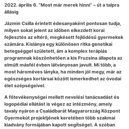
2022. április 6. “Most már merek hinni” – út a talpra
állásig
Jázmin Csilla érintett édesanyaként pontosan tudja,
milyen sokat jelent az időben elkezdett korai
fejlesztés az eltérő, megkésett fejlődésű gyermekek
számára. Kislánya egy különösen ritka genetikai
betegséggel született, ám a komplex terápiás
programnak köszönhetően a kis Fruzsina állapota az
elmúlt másfél évben látványosan javult. Mi több, a
most hároméves lányka, ha minden jól megy, már az
egészséges kortársai között ismerkedhet az óvodai
élet szépségeivel.
A főtevékenységei mellett nevelési tanácsadást és
logopédiai ellátást is végez az intézmény, amely
tavaly nyáron a Családbarát Magyarország Központ
Gyermekút projektjének keretében több szakmai
kiadvány formájában kapott segítséget. A szóban