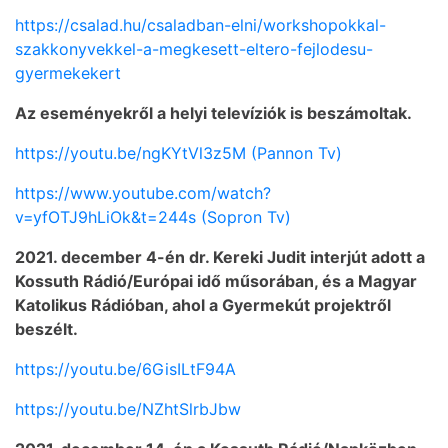
https://csalad.hu/csaladban-elni/workshopokkal-
szakkonyvekkel-a-megkesett-eltero-fejlodesu-
gyermekekert
Az eseményekről a helyi televíziók is beszámoltak.
https://youtu.be/ngKYtVl3z5M (Pannon Tv)
https://www.youtube.com/watch?
v=yfOTJ9hLiOk&t=244s (Sopron Tv)
2021. december 4-én dr. Kereki Judit interjút adott a
Kossuth Rádió/Európai idő műsorában, és a Magyar
Katolikus Rádióban, ahol a Gyermekút projektről
beszélt.
https://youtu.be/6GisILtF94A
https://youtu.be/NZhtSlrbJbw