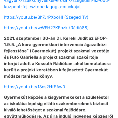
vagyunk-szakkonyvekkel-erositik-szegeden-az-odu-
kozpont-fejlesztopedagogia-munkajat
https://youtu.be/Bh7JrPXooHI (Szeged Tv)
https://youtu.be/wWFH27KEhzk (Rádió88)
2021. szeptember 30-án Dr. Kereki Judit az EFOP-
1.9.5. „A kora gyermekkori intervenció ágazatközi
fejlesztése” (Gyermekút) projekt szakmai vezetője
és Futó Gabriella a projekt szakmai szakértője
interjút adott a Kossuth Rádióban, ahol bemutatásra
került a projekt keretében kifejlesztett Gyermekút
módszertani kézikönyv.
https://youtu.be/13ns2HfEAw0
Gyermekút képzés a kisgyermekeket a születéstől
az iskolába lépésig ellátó szakembereknek biztosít
kiváló lehetőséget a szakmai fejlődésre,
együttműködésre. Az újra induló ingyenes képzésről