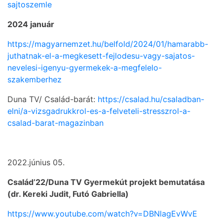
sajtoszemle
2024 január
https://magyarnemzet.hu/belfold/2024/01/hamarabb-
juthatnak-el-a-megkesett-fejlodesu-vagy-sajatos-
nevelesi-igenyu-gyermekek-a-megfelelo-
szakemberhez
Duna TV/ Család-barát:
https://csalad.hu/csaladban-
elni/a-vizsgadrukkrol-es-a-felveteli-stresszrol-a-
csalad-barat-magazinban
2022.június 05.
Család’22/Duna TV Gyermekút projekt bemutatása
(dr. Kereki Judit, Futó Gabriella)
https://www.youtube.com/watch?v=DBNlagEvWvE