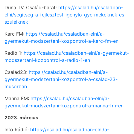
Duna TV, Család-barát:
https://csalad.hu/csaladban-
elni/segitseg-a-fejlesztest-igenylo-gyermekeknek-es-
szuleiknek
Karc FM:
https://csalad.hu/csaladban-elni/a-
gyermekut-modszertani-kozpontrol-a-karc-fm-en
Rádió 1:
https://csalad.hu/csaladban-elni/a-gyermekut-
modszertani-kozpontrol-a-radio-1-en
Család23:
https://csalad.hu/csaladban-elni/a-
gyermekut-modszertani-kozpontrol-a-csalad-23-
musorban
Manna FM:
https://csalad.hu/csaladban-elni/a-
gyermekut-modszertani-kozpontrol-a-manna-fm-en
2023. március
Infó Rádió:
https://csalad.hu/csaladban-elni/a-