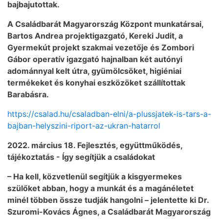
bajbajutottak.
A Családbarát Magyarország Központ munkatársai,
Bartos Andrea projektigazgató, Kereki Judit, a
Gyermekút projekt szakmai vezetője és Zombori
Gábor operatív igazgató hajnalban két autónyi
adománnyal kelt útra, gyümölcsöket, higiéniai
termékeket és konyhai eszközöket szállítottak
Barabásra.
https://csalad.hu/csaladban-elni/a-plussjatek-is-tars-a-
bajban-helyszini-riport-az-ukran-hatarrol
2022. március 18. Fejlesztés, együttműködés,
tájékoztatás - Így segítjük a családokat
– Ha kell, közvetlenül segítjük a kisgyermekes
szülőket abban, hogy a munkát és a magánéletet
minél többen össze tudják hangolni – jelentette ki Dr.
Szuromi-Kovács Ágnes, a Családbarát Magyarország