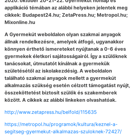
2020. október 20-21-22. Gyermekút honlap és
applikáció témában az alábbi helyeken jelentek meg
cikkek: Budapest24.hu; ZetaPress.hu; Metropol.hu;
Mixonline.hu
A Gyermekút weboldalon olyan szakmai anyagok
állnak rendelkezésre, amelyek átfogó, ugyanakkor
könnyen érthető ismereteket nyújtanak a 0-6 éves
gyermekek életkori sajátosságairól. Így a szülőknek
tanácsokat, útmutatót kínálnak a gyermekük
születésétől az iskolakezdésig. A weboldalon
található szakmai anyagok mellett a gyermekút
alkalmazás szükség esetén célzott támogatást nyújt,
összeköttetést biztosít szülők és szakemberek
között. A cikkek az alábbi linkeken olvashatóak.
http://www.zetapress.hu/belfold/115635
https://metropol.hu/programok/kultura/keznel-a-
segitseg-gyermekut-alkalmazas-szuloknek-72427/