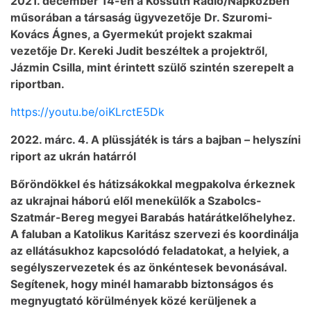
2021. december 14-én a Kossuth Rádió/Napközben
műsorában a társaság ügyvezetője Dr. Szuromi-
Kovács Ágnes, a Gyermekút projekt szakmai
vezetője Dr. Kereki Judit beszéltek a projektről,
Jázmin Csilla, mint érintett szülő szintén szerepelt a
riportban.
https://youtu.be/oiKLrctE5Dk
2022. márc. 4. A plüssjáték is társ a bajban – helyszíni
riport az ukrán határról
Bőröndökkel és hátizsákokkal megpakolva érkeznek
az ukrajnai háború elől menekülők a Szabolcs-
Szatmár-Bereg megyei Barabás határátkelőhelyhez.
A faluban a Katolikus Karitász szervezi és koordinálja
az ellátásukhoz kapcsolódó feladatokat, a helyiek, a
segélyszervezetek és az önkéntesek bevonásával.
Segítenek, hogy minél hamarabb biztonságos és
megnyugtató körülmények közé kerüljenek a