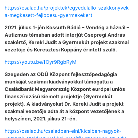
https://csalad.hu/projektek/egyedulallo-szakkonyvek-
a-megkesett-fejlodesu-gyermekekert
2021. július 1-jén Kossuth Rádió – Vendég a háznál –
Autizmus témában adott interjút Csepregi András
szakértő, Kereki Judit a Gyermekút projekt szakmai
vezetője és Keresztesi Koppány érintett szülő.
https://youtu.be/fOyr9RgbRyM
Szegeden az ODÚ Központ fejlesztőpedagógia
munkáját szakmai kiadványokkal támogatta a
Családbarát Magyarország Központ európai uniós
finanszírozású kiemelt projektje (Gyermekút
projekt). A kiadványokat Dr. Kereki Judit a projekt
szakmai vezetője adta át a központ vezetőjének a
helyszínen, 2021. július 21-én.
https://csalad.hu/csaladban-elni/kicsiben-nagyok-