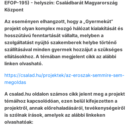
EFOP-195) - helyszín: Családbarát Magyarország
Központ
Az eseményen elhangzott, hogy a „Gyermekút”
projekt olyan komplex mozgó hálózat kialakítását és
hosszútávú fenntartását vállalta, melyben a
szolgáltatást nyújtó szakemberek helybe történő
szállításával minden gyermek hozzájut a szükséges
ellátásokhoz. A témában megjelent cikk az alábbi
linken olvasható.
https://csalad.hu/projektek/az-eroszak-semmire-sem-
megoldas
A csalad.hu oldalon számos cikk jelent meg a projekt
témáihoz kapcsolódóan, ezen belül kifejezetten a
projektről, annak előrehaladásáról, tevékenységeiről
is szólnak írások, amelyek az alábbi linkeken
olvashatóak: