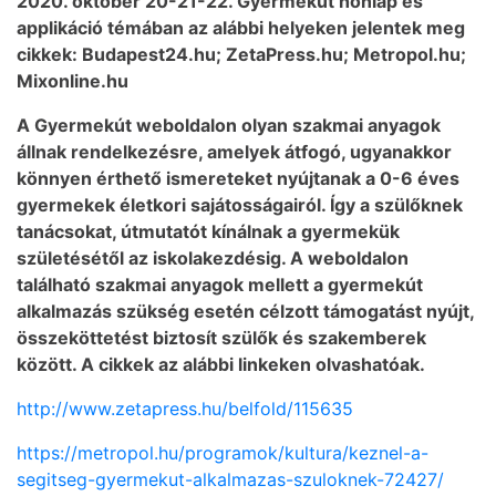
2020. október 20-21-22. Gyermekút honlap és
applikáció témában az alábbi helyeken jelentek meg
cikkek: Budapest24.hu; ZetaPress.hu; Metropol.hu;
Mixonline.hu
A Gyermekút weboldalon olyan szakmai anyagok
állnak rendelkezésre, amelyek átfogó, ugyanakkor
könnyen érthető ismereteket nyújtanak a 0-6 éves
gyermekek életkori sajátosságairól. Így a szülőknek
tanácsokat, útmutatót kínálnak a gyermekük
születésétől az iskolakezdésig. A weboldalon
található szakmai anyagok mellett a gyermekút
alkalmazás szükség esetén célzott támogatást nyújt,
összeköttetést biztosít szülők és szakemberek
között. A cikkek az alábbi linkeken olvashatóak.
http://www.zetapress.hu/belfold/115635
https://metropol.hu/programok/kultura/keznel-a-
segitseg-gyermekut-alkalmazas-szuloknek-72427/