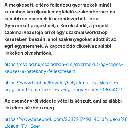
A megkésett, eltérő fejlődésű gyermekek minél
korábban kerüljenek megfelelő szakemberhez és
később se essenek ki a rendszerből – ez a
Gyermekút projekt célja. Kereki Judit, a projekt
szakmai vezetője erről egy szakmai workshop
keretében beszélt, ahol szakanyagokat adott át az
egri egyetemnek. A kapcsolódó cikkek az alábbi
linkeken olvashatóak.
https://csalad.hu/csaladban-elni/gyermekut-egyseges-
kepzes-a-hatekony-fejlesztesert
https://www.heol.hu/kozelet/helyi-kozelet/fejlesztesi-
programot-mutattak-be-az-egri-egyetemen-3305401/
Az eseményről videofelvétel is készült, ami az alábbi
linkeken nézhető meg.
https://www.facebook.com/934721749914010/videos/2
Líceum TV- Eger