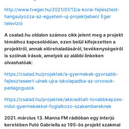
http://www.tveger.hu/2021/01/13/a-korai-fejlesztest-
hangsulyozza-az-egyetem-uj-projektjeben/ Eger
televízió
A csalad.hu oldalon számos cikk jelent meg a projekt
témáihoz kapcsolódóan, ezen belül kifejezetten a
projektről, annak előrehaladásáról, tevékenységeiről
is szólnak írások, amelyek az alábbi linkeken
olvashatóak:
https://csalad.hu/projektek/a-gyermekek-gyorsabb-
fejleszteseert-ulnek-ujra-iskolapadba-az-orvosok-
pedagogusok
https://csalad.hu/projektek/akkreditalt-tovabbkepzes-
indul-gyermekekkel-foglalkozo-szakembereknek
2021. március 13. Manna FM rádióban egy interjú
keretében Futó Gabriella az 195-ös projekt szakmai