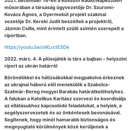
2021. december 14-én a Kossuth Rádió/Napközben
műsorában a társaság ügyvezetője Dr. Szuromi-
Kovács Ágnes, a Gyermekút projekt szakmai
vezetője Dr. Kereki Judit beszéltek a projektről,
Jázmin Csilla, mint érintett szülő szintén szerepelt a
riportban.
https://youtu.be/oiKLrctE5Dk
2022. márc. 4. A plüssjáték is társ a bajban – helyszíni
riport az ukrán határról
Bőröndökkel és hátizsákokkal megpakolva érkeznek
az ukrajnai háború elől menekülők a Szabolcs-
Szatmár-Bereg megyei Barabás határátkelőhelyhez.
A faluban a Katolikus Karitász szervezi és koordinálja
az ellátásukhoz kapcsolódó feladatokat, a helyiek, a
segélyszervezetek és az önkéntesek bevonásával.
Segítenek, hogy minél hamarabb biztonságos és
megnyugtató körülmények közé kerüljenek a