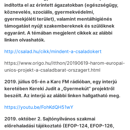
indította el az érintett ágazatokban (egészségügy,
köznevelés, szociális, gyermekvédelmi,
gyermekjóléti terület), valamint mentálhigiénés
támogatást nyújt szakembereknek és szülőknek
egyaránt. A témában megjelent cikkek az alábbi
linken olvashatók.
http://csalad.hu/cikk/mindent-a-csaladokert
https://www.origo.hu/itthon/20190619-harom-europai-
unios-projekt-a-csaladbarat-orszagert.html
2019. július 05-én a Karc FM rádióban, egy interjú
keretében Kereki Judit a „Gyermekút” projektről
beszélt. Az interjú az alábbi linken hallgatható meg.
https://youtu.be/FohKdQH51wY
2019. október 2. Sajtónyilvános szakmai
előrehaladási tájékoztató (EFOP-124, EFOP-126,