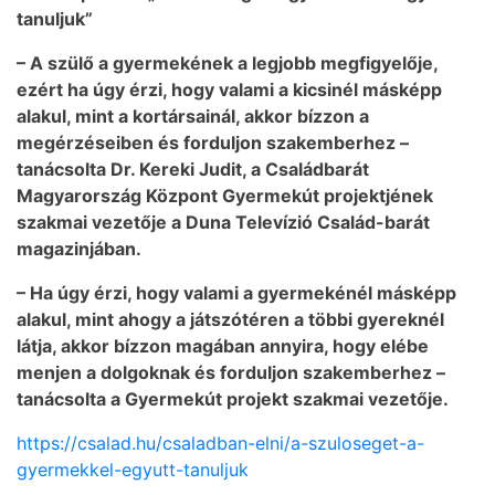
tanuljuk”
– A szülő a gyermekének a legjobb megfigyelője,
ezért ha úgy érzi, hogy valami a kicsinél másképp
alakul, mint a kortársainál, akkor bízzon a
megérzéseiben és forduljon szakemberhez –
tanácsolta Dr. Kereki Judit, a Családbarát
Magyarország Központ Gyermekút projektjének
szakmai vezetője a Duna Televízió Család-barát
magazinjában.
– Ha úgy érzi, hogy valami a gyermekénél másképp
alakul, mint ahogy a játszótéren a többi gyereknél
látja, akkor bízzon magában annyira, hogy elébe
menjen a dolgoknak és forduljon szakemberhez –
tanácsolta a Gyermekút projekt szakmai vezetője.
https://csalad.hu/csaladban-elni/a-szuloseget-a-
gyermekkel-egyutt-tanuljuk