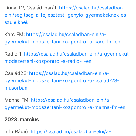
Duna TV, Család-barát:
https://csalad.hu/csaladban-
elni/segitseg-a-fejlesztest-igenylo-gyermekeknek-es-
szuleiknek
Karc FM:
https://csalad.hu/csaladban-elni/a-
gyermekut-modszertani-kozpontrol-a-karc-fm-en
Rádió 1:
https://csalad.hu/csaladban-elni/a-gyermekut-
modszertani-kozpontrol-a-radio-1-en
Család23:
https://csalad.hu/csaladban-elni/a-
gyermekut-modszertani-kozpontrol-a-csalad-23-
musorban
Manna FM:
https://csalad.hu/csaladban-elni/a-
gyermekut-modszertani-kozpontrol-a-manna-fm-en
2023. március
Infó Rádió:
https://csalad.hu/csaladban-elni/a-