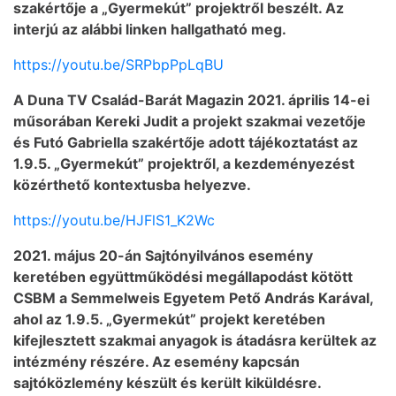
szakértője a „Gyermekút” projektről beszélt. Az
interjú az alábbi linken hallgatható meg.
https://youtu.be/SRPbpPpLqBU
A Duna TV Család-Barát Magazin 2021. április 14-ei
műsorában Kereki Judit a projekt szakmai vezetője
és Futó Gabriella szakértője adott tájékoztatást az
1.9.5. „Gyermekút” projektről, a kezdeményezést
közérthető kontextusba helyezve.
https://youtu.be/HJFlS1_K2Wc
2021. május 20-án Sajtónyilvános esemény
keretében együttműködési megállapodást kötött
CSBM a Semmelweis Egyetem Pető András Karával,
ahol az 1.9.5. „Gyermekút” projekt keretében
kifejlesztett szakmai anyagok is átadásra kerültek az
intézmény részére. Az esemény kapcsán
sajtóközlemény készült és került kiküldésre.