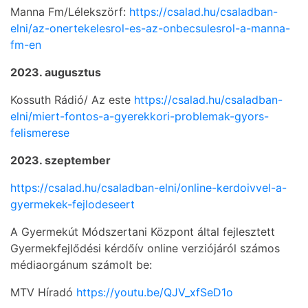
Manna Fm/Lélekszörf:
https://csalad.hu/csaladban-
elni/az-onertekelesrol-es-az-onbecsulesrol-a-manna-
fm-en
2023. augusztus
Kossuth Rádió/ Az este
https://csalad.hu/csaladban-
elni/miert-fontos-a-gyerekkori-problemak-gyors-
felismerese
2023. szeptember
https://csalad.hu/csaladban-elni/online-kerdoivvel-a-
gyermekek-fejlodeseert
A Gyermekút Módszertani Központ által fejlesztett
Gyermekfejlődési kérdőív online verziójáról számos
médiaorgánum számolt be:
MTV Híradó
https://youtu.be/QJV_xfSeD1o