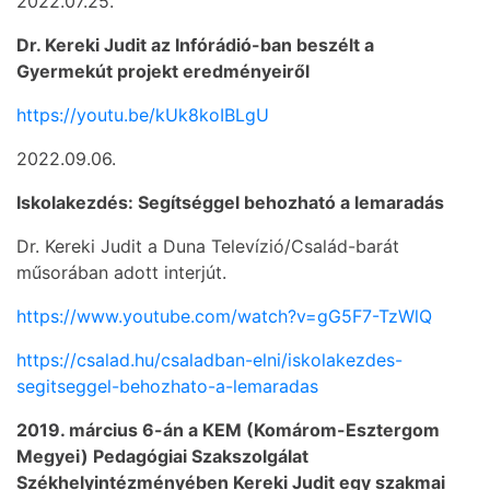
2022.07.25.
Dr. Kereki Judit az Infórádió-ban beszélt a
Gyermekút projekt eredményeiről
https://youtu.be/kUk8koIBLgU
2022.09.06.
Iskolakezdés: Segítséggel behozható a lemaradás
Dr. Kereki Judit a Duna Televízió/Család-barát
műsorában adott interjút.
https://www.youtube.com/watch?v=gG5F7-TzWlQ
https://csalad.hu/csaladban-elni/iskolakezdes-
segitseggel-behozhato-a-lemaradas
2019. március 6-án a KEM (Komárom-Esztergom
Megyei) Pedagógiai Szakszolgálat
Székhelyintézményében Kereki Judit egy szakmai