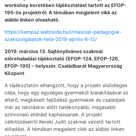
workshop keretében tájékoztatást tartott az EFOP-
195-ös projektről. A témában megjelent cikk az
alábbi linken olvasható.
https://kempsz.webnode.hu/l/masolat-pedagogiai-
szakszolgalatok-hete-2019-aprilis-8-12/
2019. március 13. Sajtónyilvános szakmai
előrehaladási tájékoztató (EFOP-124, EFOP-126,
EFOP-195) – helyszín: Családbarát Magyarország
Központ
A tájékoztatón elhangzott, hogy a projekt elsődleges
célja, hogy egy egységes gyermekút kialakításával az
eltérő, megkésett fejlődésű gyermekek és családjaik
már az iskoláskor előtt hatékonyabb, magasabb
színvonalú ellátást kaphassanak. A projekt
célkitűzéseiről Kereki Judit szakmai vezető tartott
előadást. A témában megjelent cikk az alábbi linken