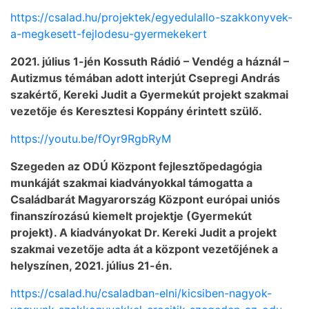
https://csalad.hu/projektek/egyedulallo-szakkonyvek-
a-megkesett-fejlodesu-gyermekekert
2021. július 1-jén Kossuth Rádió – Vendég a háznál –
Autizmus témában adott interjút Csepregi András
szakértő, Kereki Judit a Gyermekút projekt szakmai
vezetője és Keresztesi Koppány érintett szülő.
https://youtu.be/fOyr9RgbRyM
Szegeden az ODÚ Központ fejlesztőpedagógia
munkáját szakmai kiadványokkal támogatta a
Családbarát Magyarország Központ európai uniós
finanszírozású kiemelt projektje (Gyermekút
projekt). A kiadványokat Dr. Kereki Judit a projekt
szakmai vezetője adta át a központ vezetőjének a
helyszínen, 2021. július 21-én.
https://csalad.hu/csaladban-elni/kicsiben-nagyok-