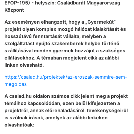
EFOP-195) - helyszín: Családbarát Magyarország
Központ
Az eseményen elhangzott, hogy a „Gyermekút”
projekt olyan komplex mozgó hálózat kialakítását és
hosszútávú fenntartását vállalta, melyben a
szolgáltatást nyújtó szakemberek helybe történő
szállításával minden gyermek hozzájut a szükséges
ellátásokhoz. A témában megjelent cikk az alábbi
linken olvasható.
https://csalad.hu/projektek/az-eroszak-semmire-sem-
megoldas
A csalad.hu oldalon számos cikk jelent meg a projekt
témáihoz kapcsolódóan, ezen belül kifejezetten a
projektről, annak előrehaladásáról, tevékenységeiről
is szólnak írások, amelyek az alábbi linkeken
olvashatóak: