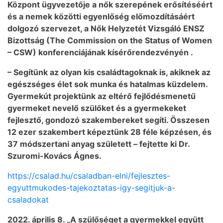
Központ ügyvezetője a nők szerepének erősítéséért
és a nemek közötti egyenlőség előmozdításáért
dolgozó szervezet, a Nők Helyzetét Vizsgáló ENSZ
Bizottság (The Commission on the Status of Women
– CSW) konferenciájának kísérőrendezvényén .
– Segítünk az olyan kis családtagoknak is, akiknek az
egészséges élet sok munka és hatalmas küzdelem.
Gyermekút projektünk az eltérő fejlődésmenetű
gyermeket nevelő szülőket és a gyermekeket
fejlesztő, gondozó szakembereket segíti. Összesen
12 ezer szakembert képeztünk 28 féle képzésen, és
37 módszertani anyag született – fejtette ki Dr.
Szuromi-Kovács Ágnes.
https://csalad.hu/csaladban-elni/fejlesztes-
egyuttmukodes-tajekoztatas-igy-segitjuk-a-
csaladokat
2022. április 8. „A szülőséget a gyermekkel együtt