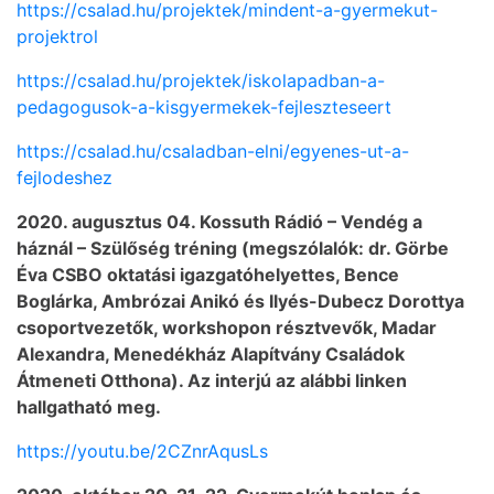
https://csalad.hu/projektek/mindent-a-gyermekut-
projektrol
https://csalad.hu/projektek/iskolapadban-a-
pedagogusok-a-kisgyermekek-fejleszteseert
https://csalad.hu/csaladban-elni/egyenes-ut-a-
fejlodeshez
2020. augusztus 04. Kossuth Rádió – Vendég a
háznál – Szülőség tréning (megszólalók: dr. Görbe
Éva CSBO oktatási igazgatóhelyettes, Bence
Boglárka, Ambrózai Anikó és Ilyés-Dubecz Dorottya
csoportvezetők, workshopon résztvevők, Madar
Alexandra, Menedékház Alapítvány Családok
Átmeneti Otthona). Az interjú az alábbi linken
hallgatható meg.
https://youtu.be/2CZnrAqusLs