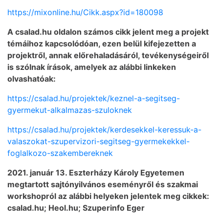
https://mixonline.hu/Cikk.aspx?id=180098
A csalad.hu oldalon számos cikk jelent meg a projekt
témáihoz kapcsolódóan, ezen belül kifejezetten a
projektről, annak előrehaladásáról, tevékenységeiről
is szólnak írások, amelyek az alábbi linkeken
olvashatóak:
https://csalad.hu/projektek/keznel-a-segitseg-
gyermekut-alkalmazas-szuloknek
https://csalad.hu/projektek/kerdesekkel-keressuk-a-
valaszokat-szupervizori-segitseg-gyermekekkel-
foglalkozo-szakembereknek
2021. január 13. Eszterházy Károly Egyetemen
megtartott sajtónyilvános eseményről és szakmai
workshopról az alábbi helyeken jelentek meg cikkek:
csalad.hu; Heol.hu; Szuperinfo Eger