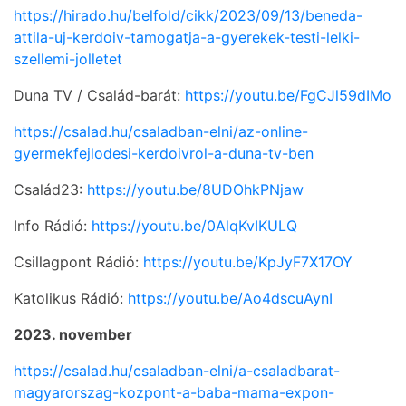
https://hirado.hu/belfold/cikk/2023/09/13/beneda-
attila-uj-kerdoiv-tamogatja-a-gyerekek-testi-lelki-
szellemi-jolletet
Duna TV / Család-barát:
https://youtu.be/FgCJl59dIMo
https://csalad.hu/csaladban-elni/az-online-
gyermekfejlodesi-kerdoivrol-a-duna-tv-ben
Család23:
https://youtu.be/8UDOhkPNjaw
Info Rádió:
https://youtu.be/0AlqKvIKULQ
Csillagpont Rádió:
https://youtu.be/KpJyF7X17OY
Katolikus Rádió:
https://youtu.be/Ao4dscuAynI
2023. november
https://csalad.hu/csaladban-elni/a-csaladbarat-
magyarorszag-kozpont-a-baba-mama-expon-