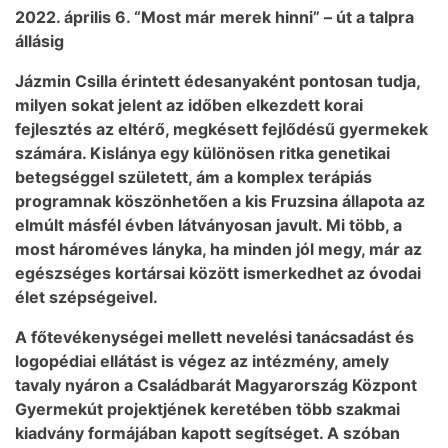
2022. április 6. “Most már merek hinni” – út a talpra
állásig
Jázmin Csilla érintett édesanyaként pontosan tudja,
milyen sokat jelent az időben elkezdett korai
fejlesztés az eltérő, megkésett fejlődésű gyermekek
számára. Kislánya egy különösen ritka genetikai
betegséggel született, ám a komplex terápiás
programnak köszönhetően a kis Fruzsina állapota az
elmúlt másfél évben látványosan javult. Mi több, a
most hároméves lányka, ha minden jól megy, már az
egészséges kortársai között ismerkedhet az óvodai
élet szépségeivel.
A főtevékenységei mellett nevelési tanácsadást és
logopédiai ellátást is végez az intézmény, amely
tavaly nyáron a Családbarát Magyarország Központ
Gyermekút projektjének keretében több szakmai
kiadvány formájában kapott segítséget. A szóban