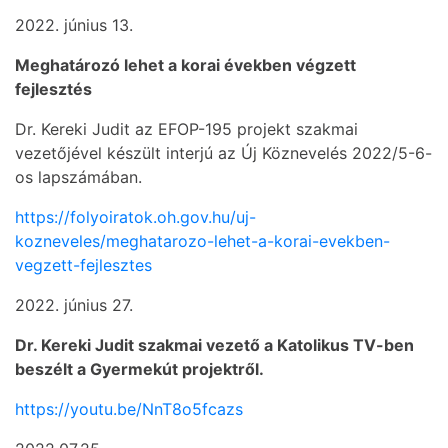
2022. június 13.
Meghatározó lehet a korai években végzett
fejlesztés
Dr. Kereki Judit az EFOP-195 projekt szakmai
vezetőjével készült interjú az Új Köznevelés 2022/5-6-
os lapszámában.
https://folyoiratok.oh.gov.hu/uj-
kozneveles/meghatarozo-lehet-a-korai-evekben-
vegzett-fejlesztes
2022. június 27.
Dr. Kereki Judit szakmai vezető a Katolikus TV-ben
beszélt a Gyermekút projektről.
https://youtu.be/NnT8o5fcazs