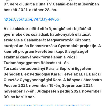
Dr. Kereki Judit a Duna TV Család-barát műsorában
beszélt 2021. október 28-án.
https://youtu.be/Wkt3Jy-NV5o
Az iskoláskor előtti eltérő, megkésett fejlődésű
gyermekek és családjaik hatékonyabb ellátását
szolgálja a Családbarát Magyarország Központ
európai uniós finanszírozású Gyermekút projektje. A
kiemelt program keretében kapott segítséget
szakmai kiadványok formájában a Pécsi
Tudományegyetem Bölcsészet- és
Társadalomtudományi Kara, a Soproni Egyetem
Benedek Elek Pedagógiai Kara, illetve az ELTE Bárczi
Gusztáv Gyógypedagógiai Kara. A könyvek átadására
Pécsen 2021. november 15-én, Sopronban 2021.
november 17-én, Budapesten pedig 2021. november
30-án került sor.