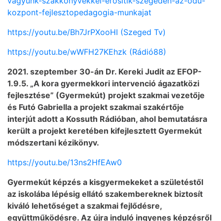
vagyunk-szakkonyvekkel-erositik-szegeden-az-odu-
kozpont-fejlesztopedagogia-munkajat
https://youtu.be/Bh7JrPXooHI (Szeged Tv)
https://youtu.be/wWFH27KEhzk (Rádió88)
2021. szeptember 30-án Dr. Kereki Judit az EFOP-
1.9.5. „A kora gyermekkori intervenció ágazatközi
fejlesztése” (Gyermekút) projekt szakmai vezetője
és Futó Gabriella a projekt szakmai szakértője
interjút adott a Kossuth Rádióban, ahol bemutatásra
került a projekt keretében kifejlesztett Gyermekút
módszertani kézikönyv.
https://youtu.be/13ns2HfEAw0
Gyermekút képzés a kisgyermekeket a születéstől
az iskolába lépésig ellátó szakembereknek biztosít
kiváló lehetőséget a szakmai fejlődésre,
együttműködésre. Az újra induló ingyenes képzésről