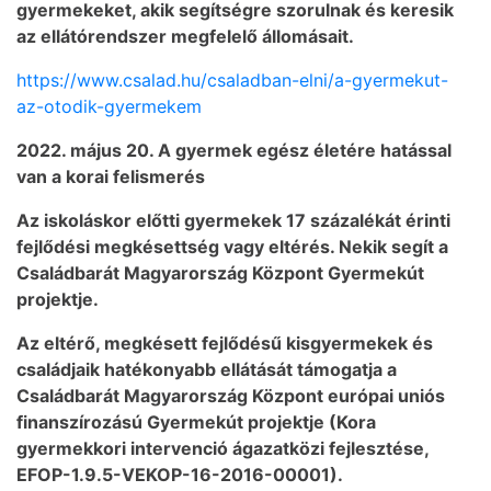
gyermekeket, akik segítségre szorulnak és keresik
az ellátórendszer megfelelő állomásait.
https://www.csalad.hu/csaladban-elni/a-gyermekut-
az-otodik-gyermekem
2022. május 20. A gyermek egész életére hatással
van a korai felismerés
Az iskoláskor előtti gyermekek 17 százalékát érinti
fejlődési megkésettség vagy eltérés. Nekik segít a
Családbarát Magyarország Központ Gyermekút
projektje.
Az eltérő, megkésett fejlődésű kisgyermekek és
családjaik hatékonyabb ellátását támogatja a
Családbarát Magyarország Központ európai uniós
finanszírozású Gyermekút projektje (Kora
gyermekkori intervenció ágazatközi fejlesztése,
EFOP-1.9.5-VEKOP-16-2016-00001).