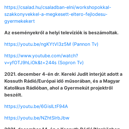
https://csalad.hu/csaladban-elni/workshopokkal-
szakkonyvekkel-a-megkesett-eltero-fejlodesu-
gyermekekert
Az eseményekről a helyi televíziók is beszámoltak.
https://youtu.be/ngKYtVl3z5M (Pannon Tv)
https://www.youtube.com/watch?
v=yfOTJ9hLiOk&t=244s (Sopron Tv)
2021. december 4-én dr. Kereki Judit interjút adott a
Kossuth Rádió/Európai idő műsorában, és a Magyar
Katolikus Rádióban, ahol a Gyermekút projektről
beszélt.
https://youtu.be/6GisILtF94A
https://youtu.be/NZhtSlrbJbw