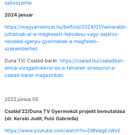
sajtoszemle
2024 január
https://magyarnemzet.hu/belfold/2024/01/hamarabb-
juthatnak-el-a-megkesett-fejlodesu-vagy-sajatos-
nevelesi-igenyu-gyermekek-a-megfelelo-
szakemberhez
Duna TV/ Család-barát:
https://csalad.hu/csaladban-
elni/a-vizsgadrukkrol-es-a-felveteli-stresszrol-a-
csalad-barat-magazinban
2022.június 05.
Család’22/Duna TV Gyermekút projekt bemutatása
(dr. Kereki Judit, Futó Gabriella)
https://www.youtube.com/watch?v=DBNlagEvWvE