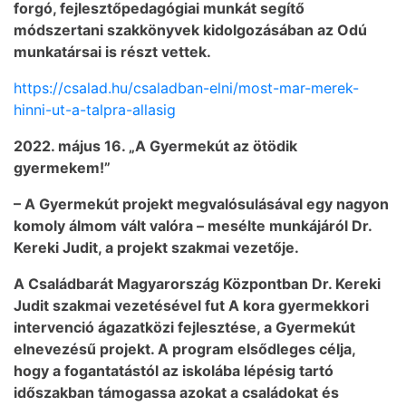
forgó, fejlesztőpedagógiai munkát segítő
módszertani szakkönyvek kidolgozásában az Odú
munkatársai is részt vettek.
https://csalad.hu/csaladban-elni/most-mar-merek-
hinni-ut-a-talpra-allasig
2022. május 16. „A Gyermekút az ötödik
gyermekem!”
– A Gyermekút projekt megvalósulásával egy nagyon
komoly álmom vált valóra – mesélte munkájáról Dr.
Kereki Judit, a projekt szakmai vezetője.
A Családbarát Magyarország Központban Dr. Kereki
Judit szakmai vezetésével fut A kora gyermekkori
intervenció ágazatközi fejlesztése, a Gyermekút
elnevezésű projekt. A program elsődleges célja,
hogy a fogantatástól az iskolába lépésig tartó
időszakban támogassa azokat a családokat és