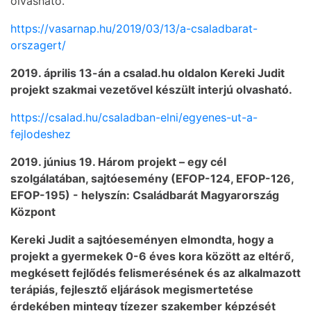
olvasható.
https://vasarnap.hu/2019/03/13/a-csaladbarat-
orszagert/
2019. április 13-án a csalad.hu oldalon Kereki Judit
projekt szakmai vezetővel készült interjú olvasható.
https://csalad.hu/csaladban-elni/egyenes-ut-a-
fejlodeshez
2019. június 19. Három projekt – egy cél
szolgálatában, sajtóesemény (EFOP-124, EFOP-126,
EFOP-195) - helyszín: Családbarát Magyarország
Központ
Kereki Judit a sajtóeseményen elmondta, hogy a
projekt a gyermekek 0-6 éves kora között az eltérő,
megkésett fejlődés felismerésének és az alkalmazott
terápiás, fejlesztő eljárások megismertetése
érdekében mintegy tízezer szakember képzését