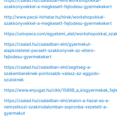
https://csalad.hu/csaladban-elni/workshopokkal-
szakkonyvekkel-a-megkesett-fejlodesu-gyermekekert
http://www.pecsi-hirhatar.hu/hirek/workshopokkal-
szakkonyvekkel-a-megkesett-fejlodesu-gyermekekert
https://univpecs.com/egyetemi_elet/workshopokkal_sz
https://csalad.hu/csaladban-elni/gyermekut-
alapkoletetel-pecsett-szakkonyvek-az-eltero-
fejlodesu-gyermekekert
https://csalad.hu/csaladban-elni/segitseg-a-
szakembereknek-pontosabb-valasz-az-aggodo-
szuloknek
https://www.enyugat.hu/cikk/15898_a_kisgyermekek_fejl
https://csalad.hu/csaladban-elni/etalon-a-hazai-es-a-
nemzetkozi-szakirodalomban-sopronba-vezetett-a-
gyermekut