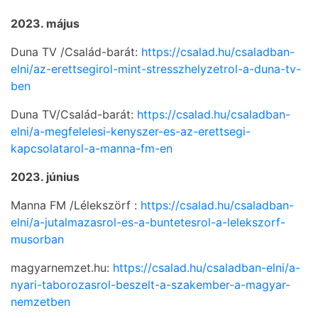
2023. május
Duna TV /Család-barát:
https://csalad.hu/csaladban-
elni/az-erettsegirol-mint-stresszhelyzetrol-a-duna-tv-
ben
Duna TV/Család-barát:
https://csalad.hu/csaladban-
elni/a-megfelelesi-kenyszer-es-az-erettsegi-
kapcsolatarol-a-manna-fm-en
2023. június
Manna FM /Lélekszörf :
https://csalad.hu/csaladban-
elni/a-jutalmazasrol-es-a-buntetesrol-a-lelekszorf-
musorban
magyarnemzet.hu:
https://csalad.hu/csaladban-elni/a-
nyari-taborozasrol-beszelt-a-szakember-a-magyar-
nemzetben