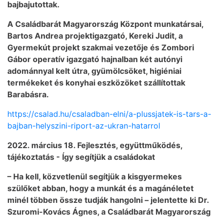
bajbajutottak.
A Családbarát Magyarország Központ munkatársai,
Bartos Andrea projektigazgató, Kereki Judit, a
Gyermekút projekt szakmai vezetője és Zombori
Gábor operatív igazgató hajnalban két autónyi
adománnyal kelt útra, gyümölcsöket, higiéniai
termékeket és konyhai eszközöket szállítottak
Barabásra.
https://csalad.hu/csaladban-elni/a-plussjatek-is-tars-a-
bajban-helyszini-riport-az-ukran-hatarrol
2022. március 18. Fejlesztés, együttműködés,
tájékoztatás - Így segítjük a családokat
– Ha kell, közvetlenül segítjük a kisgyermekes
szülőket abban, hogy a munkát és a magánéletet
minél többen össze tudják hangolni – jelentette ki Dr.
Szuromi-Kovács Ágnes, a Családbarát Magyarország