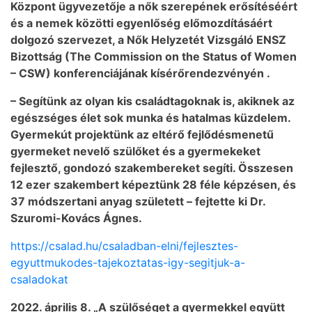
Központ ügyvezetője a nők szerepének erősítéséért
és a nemek közötti egyenlőség előmozdításáért
dolgozó szervezet, a Nők Helyzetét Vizsgáló ENSZ
Bizottság (The Commission on the Status of Women
– CSW) konferenciájának kísérőrendezvényén .
– Segítünk az olyan kis családtagoknak is, akiknek az
egészséges élet sok munka és hatalmas küzdelem.
Gyermekút projektünk az eltérő fejlődésmenetű
gyermeket nevelő szülőket és a gyermekeket
fejlesztő, gondozó szakembereket segíti. Összesen
12 ezer szakembert képeztünk 28 féle képzésen, és
37 módszertani anyag született – fejtette ki Dr.
Szuromi-Kovács Ágnes.
https://csalad.hu/csaladban-elni/fejlesztes-
egyuttmukodes-tajekoztatas-igy-segitjuk-a-
csaladokat
2022. április 8. „A szülőséget a gyermekkel együtt