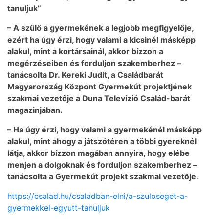
tanuljuk”
– A szülő a gyermekének a legjobb megfigyelője,
ezért ha úgy érzi, hogy valami a kicsinél másképp
alakul, mint a kortársainál, akkor bízzon a
megérzéseiben és forduljon szakemberhez –
tanácsolta Dr. Kereki Judit, a Családbarát
Magyarország Központ Gyermekút projektjének
szakmai vezetője a Duna Televízió Család-barát
magazinjában.
– Ha úgy érzi, hogy valami a gyermekénél másképp
alakul, mint ahogy a játszótéren a többi gyereknél
látja, akkor bízzon magában annyira, hogy elébe
menjen a dolgoknak és forduljon szakemberhez –
tanácsolta a Gyermekút projekt szakmai vezetője.
https://csalad.hu/csaladban-elni/a-szuloseget-a-
gyermekkel-egyutt-tanuljuk