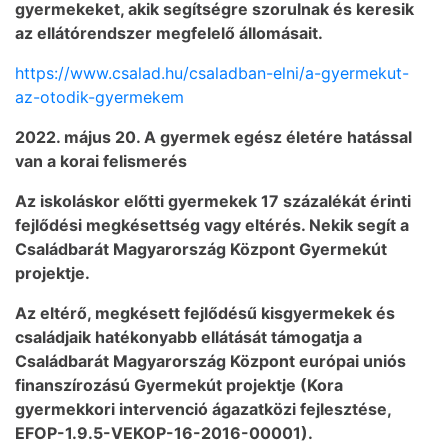
gyermekeket, akik segítségre szorulnak és keresik
az ellátórendszer megfelelő állomásait.
https://www.csalad.hu/csaladban-elni/a-gyermekut-
az-otodik-gyermekem
2022. május 20. A gyermek egész életére hatással
van a korai felismerés
Az iskoláskor előtti gyermekek 17 százalékát érinti
fejlődési megkésettség vagy eltérés. Nekik segít a
Családbarát Magyarország Központ Gyermekút
projektje.
Az eltérő, megkésett fejlődésű kisgyermekek és
családjaik hatékonyabb ellátását támogatja a
Családbarát Magyarország Központ európai uniós
finanszírozású Gyermekút projektje (Kora
gyermekkori intervenció ágazatközi fejlesztése,
EFOP-1.9.5-VEKOP-16-2016-00001).