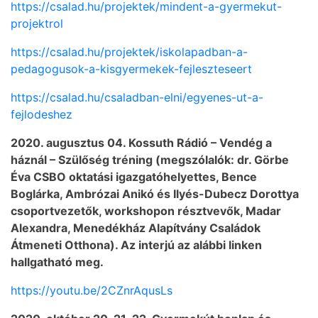
https://csalad.hu/projektek/mindent-a-gyermekut-
projektrol
https://csalad.hu/projektek/iskolapadban-a-
pedagogusok-a-kisgyermekek-fejleszteseert
https://csalad.hu/csaladban-elni/egyenes-ut-a-
fejlodeshez
2020. augusztus 04. Kossuth Rádió – Vendég a
háznál – Szülőség tréning (megszólalók: dr. Görbe
Éva CSBO oktatási igazgatóhelyettes, Bence
Boglárka, Ambrózai Anikó és Ilyés-Dubecz Dorottya
csoportvezetők, workshopon résztvevők, Madar
Alexandra, Menedékház Alapítvány Családok
Átmeneti Otthona). Az interjú az alábbi linken
hallgatható meg.
https://youtu.be/2CZnrAqusLs