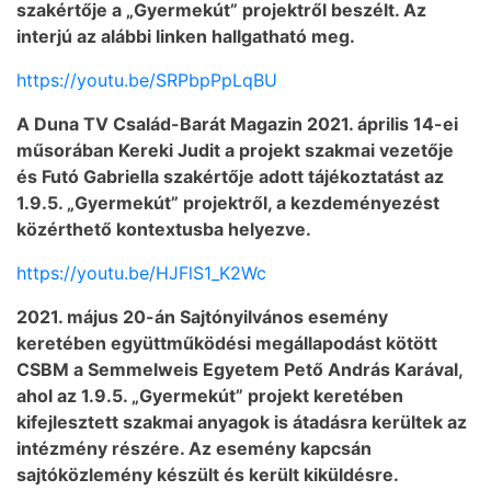
szakértője a „Gyermekút” projektről beszélt. Az
interjú az alábbi linken hallgatható meg.
https://youtu.be/SRPbpPpLqBU
A Duna TV Család-Barát Magazin 2021. április 14-ei
műsorában Kereki Judit a projekt szakmai vezetője
és Futó Gabriella szakértője adott tájékoztatást az
1.9.5. „Gyermekút” projektről, a kezdeményezést
közérthető kontextusba helyezve.
https://youtu.be/HJFlS1_K2Wc
2021. május 20-án Sajtónyilvános esemény
keretében együttműködési megállapodást kötött
CSBM a Semmelweis Egyetem Pető András Karával,
ahol az 1.9.5. „Gyermekút” projekt keretében
kifejlesztett szakmai anyagok is átadásra kerültek az
intézmény részére. Az esemény kapcsán
sajtóközlemény készült és került kiküldésre.