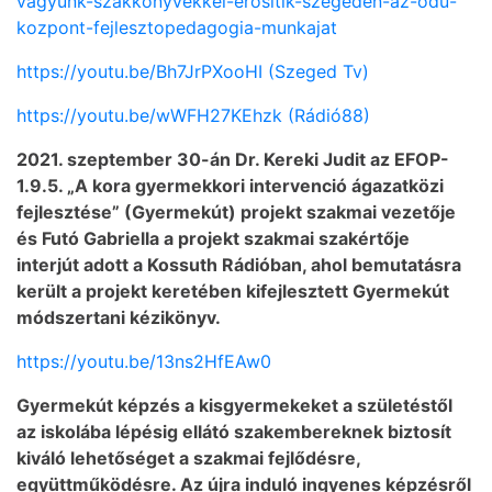
vagyunk-szakkonyvekkel-erositik-szegeden-az-odu-
kozpont-fejlesztopedagogia-munkajat
https://youtu.be/Bh7JrPXooHI (Szeged Tv)
https://youtu.be/wWFH27KEhzk (Rádió88)
2021. szeptember 30-án Dr. Kereki Judit az EFOP-
1.9.5. „A kora gyermekkori intervenció ágazatközi
fejlesztése” (Gyermekút) projekt szakmai vezetője
és Futó Gabriella a projekt szakmai szakértője
interjút adott a Kossuth Rádióban, ahol bemutatásra
került a projekt keretében kifejlesztett Gyermekút
módszertani kézikönyv.
https://youtu.be/13ns2HfEAw0
Gyermekút képzés a kisgyermekeket a születéstől
az iskolába lépésig ellátó szakembereknek biztosít
kiváló lehetőséget a szakmai fejlődésre,
együttműködésre. Az újra induló ingyenes képzésről