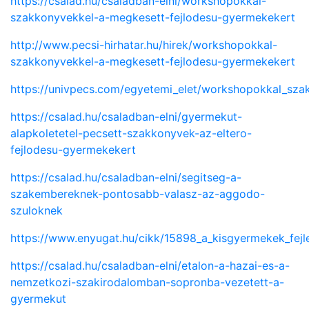
https://csalad.hu/csaladban-elni/workshopokkal-
szakkonyvekkel-a-megkesett-fejlodesu-gyermekekert
http://www.pecsi-hirhatar.hu/hirek/workshopokkal-
szakkonyvekkel-a-megkesett-fejlodesu-gyermekekert
https://univpecs.com/egyetemi_elet/workshopokkal_sz
https://csalad.hu/csaladban-elni/gyermekut-
alapkoletetel-pecsett-szakkonyvek-az-eltero-
fejlodesu-gyermekekert
https://csalad.hu/csaladban-elni/segitseg-a-
szakembereknek-pontosabb-valasz-az-aggodo-
szuloknek
https://www.enyugat.hu/cikk/15898_a_kisgyermekek_fejl
https://csalad.hu/csaladban-elni/etalon-a-hazai-es-a-
nemzetkozi-szakirodalomban-sopronba-vezetett-a-
gyermekut