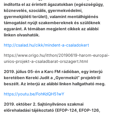
indította el az érintett ágazatokban (egészségügy,
köznevelés, szociális, gyermekvédelmi,
gyermekjóléti terület), valamint mentálhigiénés
támogatást nyújt szakembereknek és szülőknek
egyaránt. A témában megjelent cikkek az alábbi
linken olvashatók.
http://csalad.hu/cikk/mindent-a-csaladokert
https://www.origo.hu/itthon/20190619-harom-europai-
unios-projekt-a-csaladbarat-orszagert.html
2019. július 05-én a Karc FM rádióban, egy interjú
keretében Kereki Judit a „Gyermekút” projektről
beszélt. Az interjú az alábbi linken hallgatható meg.
https://youtu.be/FohKdQH51wY
2019. október 2. Sajtónyilvános szakmai
előrehaladási tájékoztató (EFOP-124, EFOP-126,