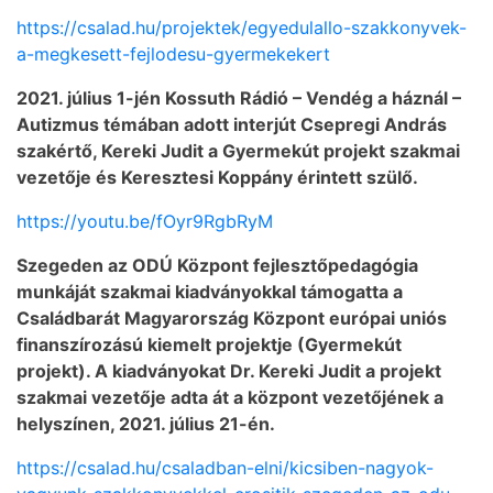
https://csalad.hu/projektek/egyedulallo-szakkonyvek-
a-megkesett-fejlodesu-gyermekekert
2021. július 1-jén Kossuth Rádió – Vendég a háznál –
Autizmus témában adott interjút Csepregi András
szakértő, Kereki Judit a Gyermekút projekt szakmai
vezetője és Keresztesi Koppány érintett szülő.
https://youtu.be/fOyr9RgbRyM
Szegeden az ODÚ Központ fejlesztőpedagógia
munkáját szakmai kiadványokkal támogatta a
Családbarát Magyarország Központ európai uniós
finanszírozású kiemelt projektje (Gyermekút
projekt). A kiadványokat Dr. Kereki Judit a projekt
szakmai vezetője adta át a központ vezetőjének a
helyszínen, 2021. július 21-én.
https://csalad.hu/csaladban-elni/kicsiben-nagyok-