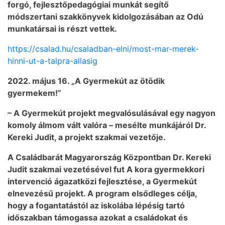
forgó, fejlesztőpedagógiai munkát segítő
módszertani szakkönyvek kidolgozásában az Odú
munkatársai is részt vettek.
https://csalad.hu/csaladban-elni/most-mar-merek-
hinni-ut-a-talpra-allasig
2022. május 16. „A Gyermekút az ötödik
gyermekem!”
– A Gyermekút projekt megvalósulásával egy nagyon
komoly álmom vált valóra – mesélte munkájáról Dr.
Kereki Judit, a projekt szakmai vezetője.
A Családbarát Magyarország Központban Dr. Kereki
Judit szakmai vezetésével fut A kora gyermekkori
intervenció ágazatközi fejlesztése, a Gyermekút
elnevezésű projekt. A program elsődleges célja,
hogy a fogantatástól az iskolába lépésig tartó
időszakban támogassa azokat a családokat és