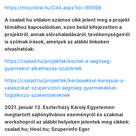
https://mixonline.hu/Cikk.aspx?id=180098
A csalad.hu oldalon számos cikk jelent meg a projekt
témáihoz kapcsolódóan, ezen belül kifejezetten a
projektről, annak előrehaladásáról, tevékenységeiről
is szólnak írások, amelyek az alábbi linkeken
olvashatóak:
https://csalad.hu/projektek/keznel-a-segitseg-
gyermekut-alkalmazas-szuloknek
https://csalad.hu/projektek/kerdesekkel-keressuk-a-
valaszokat-szupervizori-segitseg-gyermekekkel-
foglalkozo-szakembereknek
2021. január 13. Eszterházy Károly Egyetemen
megtartott sajtónyilvános eseményről és szakmai
workshopról az alábbi helyeken jelentek meg cikkek:
csalad.hu; Heol.hu; Szuperinfo Eger