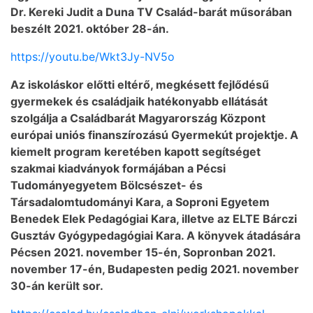
Dr. Kereki Judit a Duna TV Család-barát műsorában
beszélt 2021. október 28-án.
https://youtu.be/Wkt3Jy-NV5o
Az iskoláskor előtti eltérő, megkésett fejlődésű
gyermekek és családjaik hatékonyabb ellátását
szolgálja a Családbarát Magyarország Központ
európai uniós finanszírozású Gyermekút projektje. A
kiemelt program keretében kapott segítséget
szakmai kiadványok formájában a Pécsi
Tudományegyetem Bölcsészet- és
Társadalomtudományi Kara, a Soproni Egyetem
Benedek Elek Pedagógiai Kara, illetve az ELTE Bárczi
Gusztáv Gyógypedagógiai Kara. A könyvek átadására
Pécsen 2021. november 15-én, Sopronban 2021.
november 17-én, Budapesten pedig 2021. november
30-án került sor.