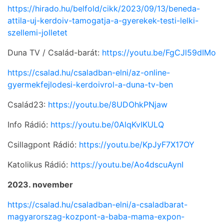
https://hirado.hu/belfold/cikk/2023/09/13/beneda-
attila-uj-kerdoiv-tamogatja-a-gyerekek-testi-lelki-
szellemi-jolletet
Duna TV / Család-barát:
https://youtu.be/FgCJl59dIMo
https://csalad.hu/csaladban-elni/az-online-
gyermekfejlodesi-kerdoivrol-a-duna-tv-ben
Család23:
https://youtu.be/8UDOhkPNjaw
Info Rádió:
https://youtu.be/0AlqKvIKULQ
Csillagpont Rádió:
https://youtu.be/KpJyF7X17OY
Katolikus Rádió:
https://youtu.be/Ao4dscuAynI
2023. november
https://csalad.hu/csaladban-elni/a-csaladbarat-
magyarorszag-kozpont-a-baba-mama-expon-