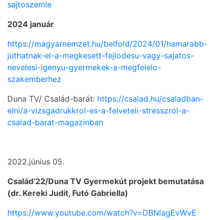
sajtoszemle
2024 január
https://magyarnemzet.hu/belfold/2024/01/hamarabb-
juthatnak-el-a-megkesett-fejlodesu-vagy-sajatos-
nevelesi-igenyu-gyermekek-a-megfelelo-
szakemberhez
Duna TV/ Család-barát:
https://csalad.hu/csaladban-
elni/a-vizsgadrukkrol-es-a-felveteli-stresszrol-a-
csalad-barat-magazinban
2022.június 05.
Család’22/Duna TV Gyermekút projekt bemutatása
(dr. Kereki Judit, Futó Gabriella)
https://www.youtube.com/watch?v=DBNlagEvWvE