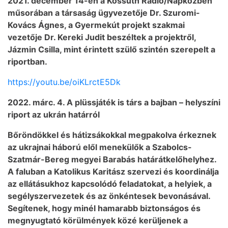
2021. december 14-én a Kossuth Rádió/Napközben
műsorában a társaság ügyvezetője Dr. Szuromi-
Kovács Ágnes, a Gyermekút projekt szakmai
vezetője Dr. Kereki Judit beszéltek a projektről,
Jázmin Csilla, mint érintett szülő szintén szerepelt a
riportban.
https://youtu.be/oiKLrctE5Dk
2022. márc. 4. A plüssjáték is társ a bajban – helyszíni
riport az ukrán határról
Bőröndökkel és hátizsákokkal megpakolva érkeznek
az ukrajnai háború elől menekülők a Szabolcs-
Szatmár-Bereg megyei Barabás határátkelőhelyhez.
A faluban a Katolikus Karitász szervezi és koordinálja
az ellátásukhoz kapcsolódó feladatokat, a helyiek, a
segélyszervezetek és az önkéntesek bevonásával.
Segítenek, hogy minél hamarabb biztonságos és
megnyugtató körülmények közé kerüljenek a