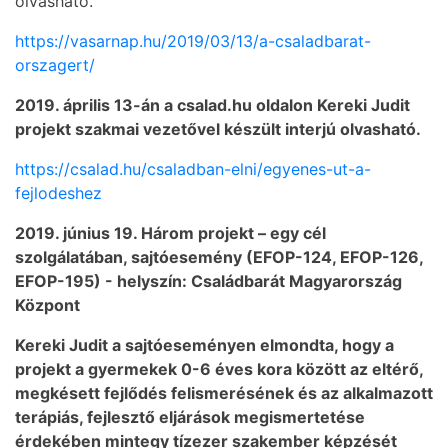
olvasható.
https://vasarnap.hu/2019/03/13/a-csaladbarat-
orszagert/
2019. április 13-án a csalad.hu oldalon Kereki Judit
projekt szakmai vezetővel készült interjú olvasható.
https://csalad.hu/csaladban-elni/egyenes-ut-a-
fejlodeshez
2019. június 19. Három projekt – egy cél
szolgálatában, sajtóesemény (EFOP-124, EFOP-126,
EFOP-195) - helyszín: Családbarát Magyarország
Központ
Kereki Judit a sajtóeseményen elmondta, hogy a
projekt a gyermekek 0-6 éves kora között az eltérő,
megkésett fejlődés felismerésének és az alkalmazott
terápiás, fejlesztő eljárások megismertetése
érdekében mintegy tízezer szakember képzését