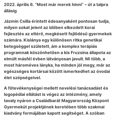
2022. április 6. “Most már merek hinni” – út a talpra
állásig
Jázmin Csilla érintett édesanyaként pontosan tudja,
milyen sokat jelent az időben elkezdett korai
fejlesztés az eltérő, megkésett fejlődésű gyermekek
számára. Kislánya egy különösen ritka genetikai
betegséggel született, ám a komplex terápiás
programnak köszönhetően a kis Fruzsina állapota az
elmúlt másfél évben látványosan javult. Mi több, a
most hároméves lányka, ha minden jól megy, már az
egészséges kortársai között ismerkedhet az óvodai
élet szépségeivel.
A főtevékenységei mellett nevelési tanácsadást és
logopédiai ellátást is végez az intézmény, amely
tavaly nyáron a Családbarát Magyarország Központ
Gyermekút projektjének keretében több szakmai
kiadvány formájában kapott segítséget. A szóban