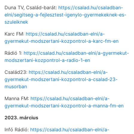
Duna TV, Család-barát:
https://csalad.hu/csaladban-
elni/segitseg-a-fejlesztest-igenylo-gyermekeknek-es-
szuleiknek
Karc FM:
https://csalad.hu/csaladban-elni/a-
gyermekut-modszertani-kozpontrol-a-karc-fm-en
Rádió 1:
https://csalad.hu/csaladban-elni/a-gyermekut-
modszertani-kozpontrol-a-radio-1-en
Család23:
https://csalad.hu/csaladban-elni/a-
gyermekut-modszertani-kozpontrol-a-csalad-23-
musorban
Manna FM:
https://csalad.hu/csaladban-elni/a-
gyermekut-modszertani-kozpontrol-a-manna-fm-en
2023. március
Infó Rádió:
https://csalad.hu/csaladban-elni/a-