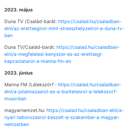
2023. május
Duna TV /Család-barát:
https://csalad.hu/csaladban-
elni/az-erettsegirol-mint-stresszhelyzetrol-a-duna-tv-
ben
Duna TV/Család-barát:
https://csalad.hu/csaladban-
elni/a-megfelelesi-kenyszer-es-az-erettsegi-
kapcsolatarol-a-manna-fm-en
2023. június
Manna FM /Lélekszörf :
https://csalad.hu/csaladban-
elni/a-jutalmazasrol-es-a-buntetesrol-a-lelekszorf-
musorban
magyarnemzet.hu:
https://csalad.hu/csaladban-elni/a-
nyari-taborozasrol-beszelt-a-szakember-a-magyar-
nemzetben