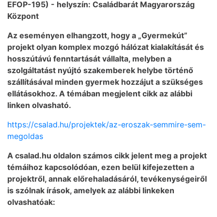
EFOP-195) - helyszín: Családbarát Magyarország
Központ
Az eseményen elhangzott, hogy a „Gyermekút”
projekt olyan komplex mozgó hálózat kialakítását és
hosszútávú fenntartását vállalta, melyben a
szolgáltatást nyújtó szakemberek helybe történő
szállításával minden gyermek hozzájut a szükséges
ellátásokhoz. A témában megjelent cikk az alábbi
linken olvasható.
https://csalad.hu/projektek/az-eroszak-semmire-sem-
megoldas
A csalad.hu oldalon számos cikk jelent meg a projekt
témáihoz kapcsolódóan, ezen belül kifejezetten a
projektről, annak előrehaladásáról, tevékenységeiről
is szólnak írások, amelyek az alábbi linkeken
olvashatóak: