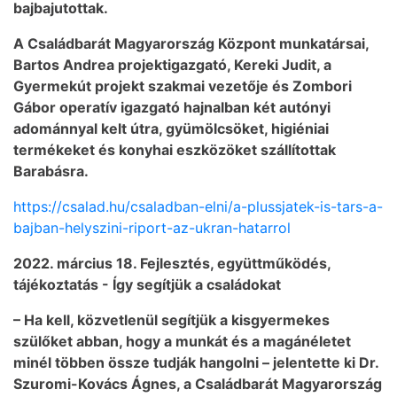
bajbajutottak.
A Családbarát Magyarország Központ munkatársai,
Bartos Andrea projektigazgató, Kereki Judit, a
Gyermekút projekt szakmai vezetője és Zombori
Gábor operatív igazgató hajnalban két autónyi
adománnyal kelt útra, gyümölcsöket, higiéniai
termékeket és konyhai eszközöket szállítottak
Barabásra.
https://csalad.hu/csaladban-elni/a-plussjatek-is-tars-a-
bajban-helyszini-riport-az-ukran-hatarrol
2022. március 18. Fejlesztés, együttműködés,
tájékoztatás - Így segítjük a családokat
– Ha kell, közvetlenül segítjük a kisgyermekes
szülőket abban, hogy a munkát és a magánéletet
minél többen össze tudják hangolni – jelentette ki Dr.
Szuromi-Kovács Ágnes, a Családbarát Magyarország