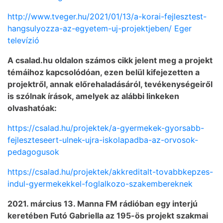
http://www.tveger.hu/2021/01/13/a-korai-fejlesztest-
hangsulyozza-az-egyetem-uj-projektjeben/ Eger
televízió
A csalad.hu oldalon számos cikk jelent meg a projekt
témáihoz kapcsolódóan, ezen belül kifejezetten a
projektről, annak előrehaladásáról, tevékenységeiről
is szólnak írások, amelyek az alábbi linkeken
olvashatóak:
https://csalad.hu/projektek/a-gyermekek-gyorsabb-
fejleszteseert-ulnek-ujra-iskolapadba-az-orvosok-
pedagogusok
https://csalad.hu/projektek/akkreditalt-tovabbkepzes-
indul-gyermekekkel-foglalkozo-szakembereknek
2021. március 13. Manna FM rádióban egy interjú
keretében Futó Gabriella az 195-ös projekt szakmai