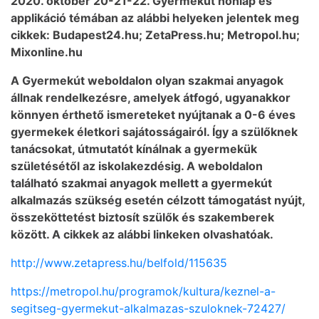
2020. október 20-21-22. Gyermekút honlap és
applikáció témában az alábbi helyeken jelentek meg
cikkek: Budapest24.hu; ZetaPress.hu; Metropol.hu;
Mixonline.hu
A Gyermekút weboldalon olyan szakmai anyagok
állnak rendelkezésre, amelyek átfogó, ugyanakkor
könnyen érthető ismereteket nyújtanak a 0-6 éves
gyermekek életkori sajátosságairól. Így a szülőknek
tanácsokat, útmutatót kínálnak a gyermekük
születésétől az iskolakezdésig. A weboldalon
található szakmai anyagok mellett a gyermekút
alkalmazás szükség esetén célzott támogatást nyújt,
összeköttetést biztosít szülők és szakemberek
között. A cikkek az alábbi linkeken olvashatóak.
http://www.zetapress.hu/belfold/115635
https://metropol.hu/programok/kultura/keznel-a-
segitseg-gyermekut-alkalmazas-szuloknek-72427/