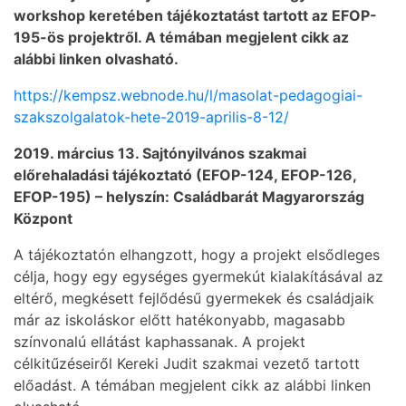
workshop keretében tájékoztatást tartott az EFOP-
195-ös projektről. A témában megjelent cikk az
alábbi linken olvasható.
https://kempsz.webnode.hu/l/masolat-pedagogiai-
szakszolgalatok-hete-2019-aprilis-8-12/
2019. március 13. Sajtónyilvános szakmai
előrehaladási tájékoztató (EFOP-124, EFOP-126,
EFOP-195) – helyszín: Családbarát Magyarország
Központ
A tájékoztatón elhangzott, hogy a projekt elsődleges
célja, hogy egy egységes gyermekút kialakításával az
eltérő, megkésett fejlődésű gyermekek és családjaik
már az iskoláskor előtt hatékonyabb, magasabb
színvonalú ellátást kaphassanak. A projekt
célkitűzéseiről Kereki Judit szakmai vezető tartott
előadást. A témában megjelent cikk az alábbi linken