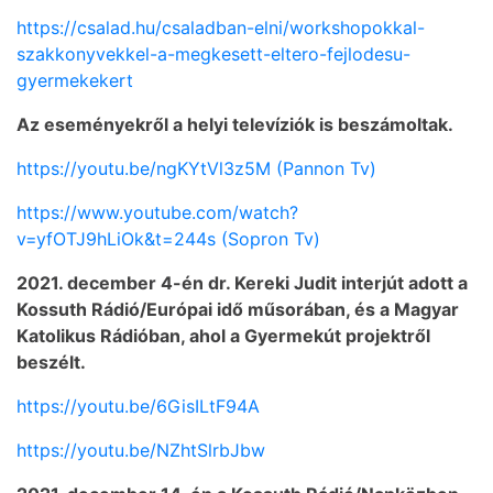
https://csalad.hu/csaladban-elni/workshopokkal-
szakkonyvekkel-a-megkesett-eltero-fejlodesu-
gyermekekert
Az eseményekről a helyi televíziók is beszámoltak.
https://youtu.be/ngKYtVl3z5M (Pannon Tv)
https://www.youtube.com/watch?
v=yfOTJ9hLiOk&t=244s (Sopron Tv)
2021. december 4-én dr. Kereki Judit interjút adott a
Kossuth Rádió/Európai idő műsorában, és a Magyar
Katolikus Rádióban, ahol a Gyermekút projektről
beszélt.
https://youtu.be/6GisILtF94A
https://youtu.be/NZhtSlrbJbw