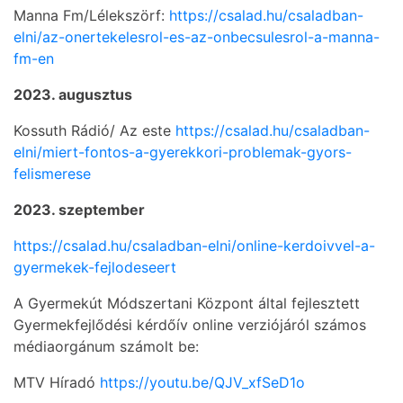
Manna Fm/Lélekszörf:
https://csalad.hu/csaladban-
elni/az-onertekelesrol-es-az-onbecsulesrol-a-manna-
fm-en
2023. augusztus
Kossuth Rádió/ Az este
https://csalad.hu/csaladban-
elni/miert-fontos-a-gyerekkori-problemak-gyors-
felismerese
2023. szeptember
https://csalad.hu/csaladban-elni/online-kerdoivvel-a-
gyermekek-fejlodeseert
A Gyermekút Módszertani Központ által fejlesztett
Gyermekfejlődési kérdőív online verziójáról számos
médiaorgánum számolt be:
MTV Híradó
https://youtu.be/QJV_xfSeD1o