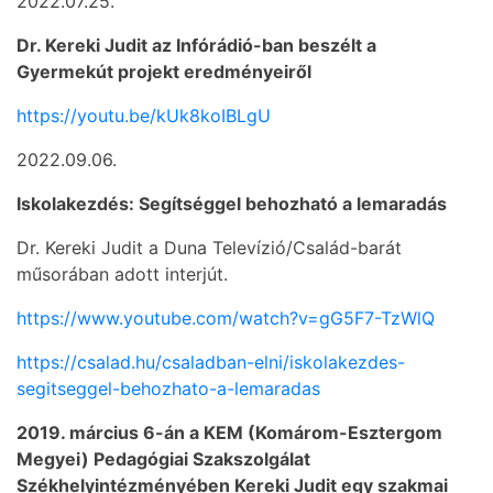
2022.07.25.
Dr. Kereki Judit az Infórádió-ban beszélt a
Gyermekút projekt eredményeiről
https://youtu.be/kUk8koIBLgU
2022.09.06.
Iskolakezdés: Segítséggel behozható a lemaradás
Dr. Kereki Judit a Duna Televízió/Család-barát
műsorában adott interjút.
https://www.youtube.com/watch?v=gG5F7-TzWlQ
https://csalad.hu/csaladban-elni/iskolakezdes-
segitseggel-behozhato-a-lemaradas
2019. március 6-án a KEM (Komárom-Esztergom
Megyei) Pedagógiai Szakszolgálat
Székhelyintézményében Kereki Judit egy szakmai