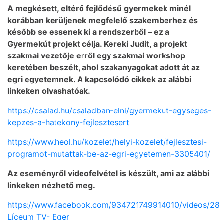
A megkésett, eltérő fejlődésű gyermekek minél
korábban kerüljenek megfelelő szakemberhez és
később se essenek ki a rendszerből – ez a
Gyermekút projekt célja. Kereki Judit, a projekt
szakmai vezetője erről egy szakmai workshop
keretében beszélt, ahol szakanyagokat adott át az
egri egyetemnek. A kapcsolódó cikkek az alábbi
linkeken olvashatóak.
https://csalad.hu/csaladban-elni/gyermekut-egyseges-
kepzes-a-hatekony-fejlesztesert
https://www.heol.hu/kozelet/helyi-kozelet/fejlesztesi-
programot-mutattak-be-az-egri-egyetemen-3305401/
Az eseményről videofelvétel is készült, ami az alábbi
linkeken nézhető meg.
https://www.facebook.com/934721749914010/videos/2
Líceum TV- Eger