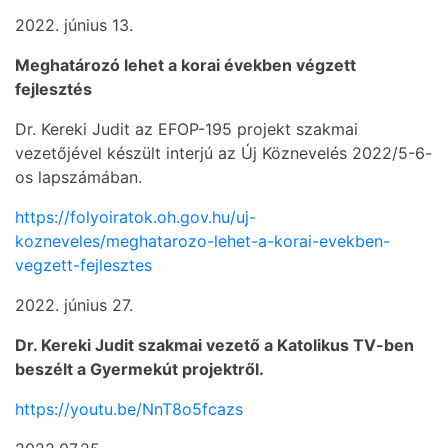
2022. június 13.
Meghatározó lehet a korai években végzett
fejlesztés
Dr. Kereki Judit az EFOP-195 projekt szakmai
vezetőjével készült interjú az Új Köznevelés 2022/5-6-
os lapszámában.
https://folyoiratok.oh.gov.hu/uj-
kozneveles/meghatarozo-lehet-a-korai-evekben-
vegzett-fejlesztes
2022. június 27.
Dr. Kereki Judit szakmai vezető a Katolikus TV-ben
beszélt a Gyermekút projektről.
https://youtu.be/NnT8o5fcazs